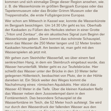
kommen und sich einmalige Dinge dieser Region ansehen, wie.
z. B. die Wasserkünste im größten Bergpark Europas oder das
Tapetenmuseum oder das Brüder Grimm Museum oder die
Treppenstraße, die erste Fußgängerzone Europas.
Wer schon am Mittwoch in Kassel war, konnte die Wasserkünste
im Bergpark besichtigen. Um 14:30 Uhr geht es los. Oberhalb
der Kaskaden zu Füßen des Herkules stehen in einer Grotte
„Triton und Zentaur“, die ein akustisches Signal zum Beginn der
Wasserkünste geben. Dann kommt das schönste Schauspiel,
wenn das Wasser die 250 Meter langen und 12 Meter breiten
Kaskaden hinunterläuft. Am besten ist, man geht mit den
Wasserspielen ab jetzt mit.
Wir gehen zum Steinhöfer Wasserfall, wo über einem fast
senkrechten Hang, in dem ein Steinbruch eingebaut wurde, das
Wasser herunterfällt. Weiter geht es zur Teufelsbrücke. Hier
schießt das Wasser unter der Brücke in den 10 Meter tiefer
gelegenen Höllenteich, beobachtet von Pluto, der in der Höhle
daneben ist. Ein Stück weiter des Weges kommt die
Nachahmung eines römischen Aquädukts. Hier stürzt das
Wasser 43 Meter in die Tiefe. Über die kleinen Kaskaden fließt
das Wasser neben dem Jussowtempel dann in den
Fontänenteich. Das besondere Schauspiel ist die
Wasserfontäne im Teich, die 52 Meter hoch aufsteigt. Sie wird
nur durch den Wasserdruck der fallenden Wasser aus den