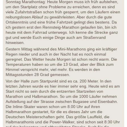
Sonntag Marathontag: Heute Morgen muss ich früh aufstehen,
um den Startplatz ohne Probleme zu erreichen, denn es sind
viele Zufahrtstraßen schon früh gesperrt, um den Läufern einen
reibungslosen Ablauf zu gewährleisten. Aber durch die gute
Ortskenntnis und eine frühe Fahrtzeit gelingt dies bestens. Da
ich gestern erst den Rennsteig-Marathon gelaufen bin, bin ich
heute mit dem Fahrrad unterwegs. Ich kenne die Strecke ganz
gut und werde Euch einige Dinge auch am Straßenrand
hinweisen.
Gestern Mittag während des Mini-Marathons ging ein kräftiger
Regen nieder und auch in der Nacht hat es noch einmal
geregnet. Das Wetter heute Morgen ist schon recht warm. Die
Temperaturen haben so um die 13 Grad, aber der Blick zum
Himmel verspricht mehr, viel mehr. Es werden in den
Mittagsstunden 28 Grad gemessen.
Von der Halle zum Startpunkt sind es ca. 200 Meter. In den
letzten Jahren wurde es hier immer sehr eng. Heute wird es am
Start nicht so sein durch die entzerrten Startzeiten von
Marathon und Halbmarathon. So um die 1000 Läufer nehmen
Aufstellung auf der Strasse zwischen Bugasee und Eisenbahn.
Die Inline-Skater waren schon um 8.00 Uhr auf ihren
Halbmarathon gestartet, für die es dieses Jahr um die
Deutschen Meisterschaften geht. Das größte Lauffeld, die
Halbmarathonis und die Power-Walker, sind schon seit 8:30 Uhr
auf der bekannten und altbewährten Strecke. Auch für die