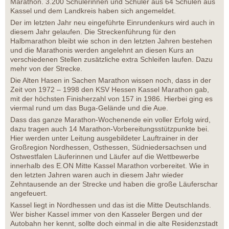
Marathon. 3.200 Schülerinnen und Schüler aus 64 Schulen aus
Kassel und dem Landkreis haben sich angemeldet.
Der im letzten Jahr neu eingeführte Einrundenkurs wird auch in
diesem Jahr gelaufen. Die Streckenführung für den
Halbmarathon bleibt wie schon in den letzten Jahren bestehen
und die Marathonis werden angelehnt an diesen Kurs an
verschiedenen Stellen zusätzliche extra Schleifen laufen. Dazu
mehr von der Strecke.
Die Alten Hasen in Sachen Marathon wissen noch, dass in der
Zeit von 1972 – 1998 den KSV Hessen Kassel Marathon gab,
mit der höchsten Finisherzahl von 157 in 1986. Hierbei ging es
viermal rund um das Buga-Gelände und die Aue.
Dass das ganze Marathon-Wochenende ein voller Erfolg wird,
dazu tragen auch 14 Marathon-Vorbereitungsstützpunkte bei.
Hier werden unter Leitung ausgebildeter Lauftrainer in der
Großregion Nordhessen, Osthessen, Südniedersachsen und
Ostwestfalen Läuferinnen und Läufer auf die Wettbewerbe
innerhalb des E.ON Mitte Kassel Marathon vorbereitet. Wie in
den letzten Jahren waren auch in diesem Jahr wieder
Zehntausende an der Strecke und haben die große Läuferschar
angefeuert.
Kassel liegt in Nordhessen und das ist die Mitte Deutschlands.
Wer bisher Kassel immer von den Kasseler Bergen und der
Autobahn her kennt, sollte doch einmal in die alte Residenzstadt