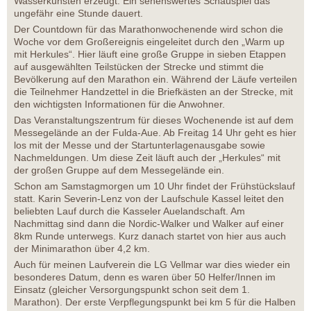
Wasserkünsten erzeugt. Ein sehenswertes Schauspiel das
ungefähr eine Stunde dauert.
Der Countdown für das Marathonwochenende wird schon die
Woche vor dem Großereignis eingeleitet durch den „Warm up
mit Herkules“. Hier läuft eine große Gruppe in sieben Etappen
auf ausgewählten Teilstücken der Strecke und stimmt die
Bevölkerung auf den Marathon ein. Während der Läufe verteilen
die Teilnehmer Handzettel in die Briefkästen an der Strecke, mit
den wichtigsten Informationen für die Anwohner.
Das Veranstaltungszentrum für dieses Wochenende ist auf dem
Messegelände an der Fulda-Aue. Ab Freitag 14 Uhr geht es hier
los mit der Messe und der Startunterlagenausgabe sowie
Nachmeldungen. Um diese Zeit läuft auch der „Herkules“ mit
der großen Gruppe auf dem Messegelände ein.
Schon am Samstagmorgen um 10 Uhr findet der Frühstückslauf
statt. Karin Severin-Lenz von der Laufschule Kassel leitet den
beliebten Lauf durch die Kasseler Auelandschaft. Am
Nachmittag sind dann die Nordic-Walker und Walker auf einer
8km Runde unterwegs. Kurz danach startet von hier aus auch
der Minimarathon über 4,2 km.
Auch für meinen Laufverein die LG Vellmar war dies wieder ein
besonderes Datum, denn es waren über 50 Helfer/Innen im
Einsatz (gleicher Versorgungspunkt schon seit dem 1.
Marathon). Der erste Verpflegungspunkt bei km 5 für die Halben