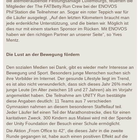
die atemberaubende Festungsanlage Luxemburgs, feuerten die
Mitglieder der The FATBetty.Run Crew bei der ENOVOS
Phil‘Station die Teilnehmer an. Sogar ein roter Teppich war für
die Läufer ausgelegt. „Auf den letzten Kilometern braucht man
jede erdenkliche Unterstützung, und die bieten wir. Möglich ist
dies nur mit einem starken Sponsor im Rücken. Mit ENOVOS
haben wir den richtigen Partner an unserer Seite“, so Yves
Mentz.
Die Lust an der Bewegung fördern
Den sozialen Medien sei Dank, gibt es wieder mehr Interesse an
Bewegung und Sport. Besonders junge Menschen suchen sich
ihre Vorbilder im Internet. Der gesunde Lifestyle liegt im Trend,
es ist also nicht verwunderlich, dass sich dieses Jahr 26% mehr
junge Leute (im Alter zwischen 18 und 27 Jahren) als im Vorjahr
angemeldet haben. Die Teilnahme am UNITY Run bestätigte
diese Angaben deutlich: 11 Teams aus 7 verschieden
Gymnasien nahmen an diesem besonderen Staffellauf teil.
Jeder Läufer lief einen Teil der Marathonstrecke, dies für einen
karitativen Zweck. 300 Kindern aus Malawi wird mit der Spende
der Unity Foundation der Besuch einer Schule ermöglicht.
Die Aktion „From Office to 42“, die dieses Jahr in die zweite
Runde gegangen ist, habe auch einen positiven Effekt auf die