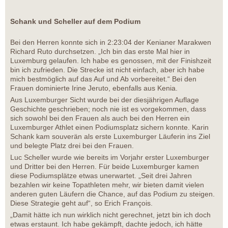
Schank und Scheller auf dem Podium
Bei den Herren konnte sich in 2:23:04 der Kenianer Marakwen
Richard Ruto durchsetzen. „Ich bin das erste Mal hier in
Luxemburg gelaufen. Ich habe es genossen, mit der Finishzeit
bin ich zufrieden. Die Strecke ist nicht einfach, aber ich habe
mich bestmöglich auf das Auf und Ab vorbereitet.“ Bei den
Frauen dominierte Irine Jeruto, ebenfalls aus Kenia.
Aus Luxemburger Sicht wurde bei der diesjährigen Auflage
Geschichte geschrieben; noch nie ist es vorgekommen, dass
sich sowohl bei den Frauen als auch bei den Herren ein
Luxemburger Athlet einen Podiumsplatz sichern konnte. Karin
Schank kam souverän als erste Luxemburger Läuferin ins Ziel
und belegte Platz drei bei den Frauen.
Luc Scheller wurde wie bereits im Vorjahr erster Luxemburger
und Dritter bei den Herren. Für beide Luxemburger kamen
diese Podiumsplätze etwas unerwartet. „Seit drei Jahren
bezahlen wir keine Topathleten mehr, wir bieten damit vielen
anderen guten Läufern die Chance, auf das Podium zu steigen.
Diese Strategie geht auf“, so Erich François.
„Damit hätte ich nun wirklich nicht gerechnet, jetzt bin ich doch
etwas erstaunt. Ich habe gekämpft, dachte jedoch, ich hätte