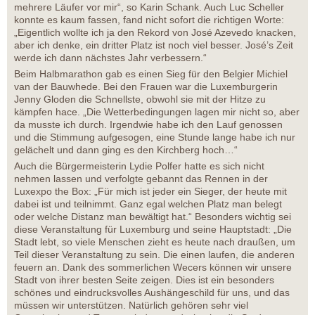
mehrere Läufer vor mir“, so Karin Schank. Auch Luc Scheller
konnte es kaum fassen, fand nicht sofort die richtigen Worte:
„Eigentlich wollte ich ja den Rekord von José Azevedo knacken,
aber ich denke, ein dritter Platz ist noch viel besser. José’s Zeit
werde ich dann nächstes Jahr verbessern.“
Beim Halbmarathon gab es einen Sieg für den Belgier Michiel
van der Bauwhede. Bei den Frauen war die Luxemburgerin
Jenny Gloden die Schnellste, obwohl sie mit der Hitze zu
kämpfen hace. „Die Wetterbedingungen lagen mir nicht so, aber
da musste ich durch. Irgendwie habe ich den Lauf genossen
und die Stimmung aufgesogen, eine Stunde lange habe ich nur
gelächelt und dann ging es den Kirchberg hoch…“
Auch die Bürgermeisterin Lydie Polfer hatte es sich nicht
nehmen lassen und verfolgte gebannt das Rennen in der
Luxexpo the Box: „Für mich ist jeder ein Sieger, der heute mit
dabei ist und teilnimmt. Ganz egal welchen Platz man belegt
oder welche Distanz man bewältigt hat.“ Besonders wichtig sei
diese Veranstaltung für Luxemburg und seine Hauptstadt: „Die
Stadt lebt, so viele Menschen zieht es heute nach draußen, um
Teil dieser Veranstaltung zu sein. Die einen laufen, die anderen
feuern an. Dank des sommerlichen Wecers können wir unsere
Stadt von ihrer besten Seite zeigen. Dies ist ein besonders
schönes und eindrucksvolles Aushängeschild für uns, und das
müssen wir unterstützen. Natürlich gehören sehr viel