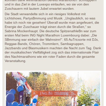
konnten dank Minimarathon bereits MarathonluT schnuppern
und in das Ziel in der Luxexpo einlaufen, wo sie von den
Zuschauern mit lautem Jubel erwartet wurden.
Die Stadt verwandelte sich in ein riesiges Volksfest mit
Lichtshows, PartysBmmung und Musik. „Unglaublich, so was
habe ich noch nie gesehen! Überall wurde man angefeuert, die
Energie der Zuschauer trägt einen durch die Straßen,“ so
Sabrina Mockenhaupt. Die deutsche SpitzenathleBn war zum
ersten Mal beim ING Night Marathon Luxembourg dabei: „Die
SBmmung war einfach der Wahnsinn!“. 65 AuTricsorte mit DJs,
Reggae-Bands, Chören, Trommlern, Sambagruppen,
Jazzbands und Blasmusikern machten die Nacht zum Tag. Dank
der musikalischen Vielfältigkeit zog sich das internationale Flair
des Nachtmarathons wie ein roter Faden durch die gesamte
Veranstaltung.