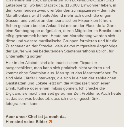
Ich nehme mir vor, das Zentrum von Luxemburg-Stadt (Stad
Lëtzebuerg), wo laut Statistik ca. 115.000 Einwohner leben, in
den kommenden zwei, drei Stunden zu inspizieren – denn der
Marathonkurs wird heute Abend mehrfach durch die engen
Gassen und vorbei an den touristischen Fixpunkten führen.
Schon gestern bei der Ankunft ist mir an der Place de la Gare
eine Sambagruppe aufgefallen, deren Mitglieder im Brasilo-Look
eifrig getrommelt haben. Heute am Marathontag werden sich
diese und weitere musikalische Gruppen formieren und für die
Zuschauer an der Strecke, viele davon mitgereiste Angehörige
der Läufer wie bei bedeutenden Städtemarathons üblich, für
Unterhaltung sorgen.
Hier in der Altstadt sind alle touristischen Fixpunkte
ausgeschildert, man kann sich praktisch nicht verirren und
kommt ohne Stadtplan aus. Man spürt das Marathonfieber. Es
sind viele Läufer unterwegs, die sich in einem der zahlreichen
Gaststätten und Lokale jetzt um die Mittagszeit noch einen
Drink, Kaffee oder einen Imbiss gönnen. Ich checke die
Digicam, sie macht mir seit geraumer Zeit Probleme. Auch heute
ist das so, was bedeutet, dass ich nur eingeschränkt
fotografieren kann.
Aber unser Chef ist ja noch da.
Hier sind seine Bilder