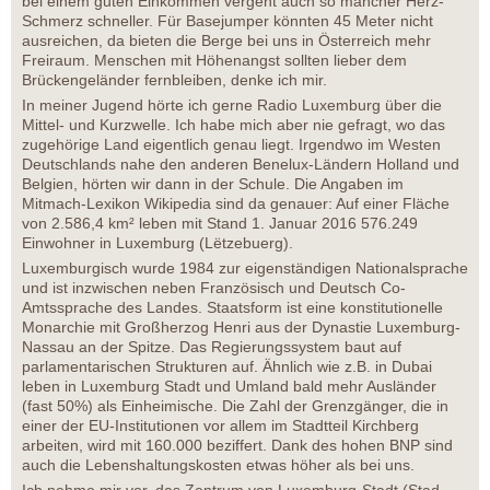
bei einem guten Einkommen vergeht auch so mancher Herz-
Schmerz schneller. Für Basejumper könnten 45 Meter nicht
ausreichen, da bieten die Berge bei uns in Österreich mehr
Freiraum. Menschen mit Höhenangst sollten lieber dem
Brückengeländer fernbleiben, denke ich mir.
In meiner Jugend hörte ich gerne Radio Luxemburg über die
Mittel- und Kurzwelle. Ich habe mich aber nie gefragt, wo das
zugehörige Land eigentlich genau liegt. Irgendwo im Westen
Deutschlands nahe den anderen Benelux-Ländern Holland und
Belgien, hörten wir dann in der Schule. Die Angaben im
Mitmach-Lexikon Wikipedia sind da genauer: Auf einer Fläche
von 2.586,4 km² leben mit Stand 1. Januar 2016 576.249
Einwohner in Luxemburg (Lëtzebuerg).
Luxemburgisch wurde 1984 zur eigenständigen Nationalsprache
und ist inzwischen neben Französisch und Deutsch Co-
Amtssprache des Landes. Staatsform ist eine konstitutionelle
Monarchie mit Großherzog Henri aus der Dynastie Luxemburg-
Nassau an der Spitze. Das Regierungssystem baut auf
parlamentarischen Strukturen auf. Ähnlich wie z.B. in Dubai
leben in Luxemburg Stadt und Umland bald mehr Ausländer
(fast 50%) als Einheimische. Die Zahl der Grenzgänger, die in
einer der EU-Institutionen vor allem im Stadtteil Kirchberg
arbeiten, wird mit 160.000 beziffert. Dank des hohen BNP sind
auch die Lebenshaltungskosten etwas höher als bei uns.