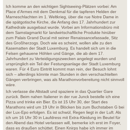
Ich komme an den wichtigen Sightseeing-Plätzen vorbei: Am
Place d’Armes mit dem Denkmal für die tapferen Helden der
Marneschlachten im 1. Weltkrieg, über die rue Notre Dame in
die spätgotische Kirche, die Anfang des 17. Jahrhundert zur
Kathedrale ausgebaut wurde. Vorbei am Informationsbüro mit
dem Samstagmarkt für landwirtschaftliche Produkte hinüber
zum Palais Grand Ducal mit seiner Renaissancefassade, Sitz
des Großherzogs. Doch wie es scheint, wollen alle zu den
Kasematten der Stadt Luxemburg. Es handelt sich um in die
Felsen gehauene Höhlen und Gänge, die ab dem 17.
Jahrhundert zu Verteidigungszwecken angelegt wurden und
ursprünglich ein Teil der Festungsanlage der Stadt Luxemburg
waren. Für 4 Euro Eintritt kommt man rein, der Besuch lohnt
sich – allerdings könnte man Stunden in den verschachtelten
Gängen verbringen, was als Marathonvorbereitung nicht sinnvoll
wäre.
Ich verlasse die Altstadt und spaziere in das Quartier Gare
zurück. Beim nahen Italiener in der rue Junck bestelle ich eine
Pizza und trinke ein Bier. Es ist 15 Uhr 30, der Start des
Marathons wird um 19 Uhr in Blöcken bis zum Buchstaben G bei
der Lux-Epo erfolgen. Es ist schwül, Regen liegt in der Luft. Als
ich um 16 Uhr 30 in Laufdress mit Extra-Kleidung im Beutel für
den Abend das Hotel verlassen will, bemerke ich erst im Foyer,
dass es draußen schüttet. Einen Knirps habe ich immer im