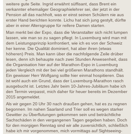
weitere gute Seite. Ingrid erwähnt süffisant, dass Brent ein
verkannter ehemaliger Geographielehrer sei, der jetzt in der
Pension all das nachholt, was er einst seinen Schülern nie aus
erster Hand berichten konnte. Lichu hat sich jung gestylt, dürfte
aber in einer Altersgruppe für reifere Damen starten.
Man merkt bei der Expo, dass die Veranstalter sich nicht lumpen
lassen, wie man so zu sagen pflegt. In Luxemburg wird man mit
dem Leistungsprinzip konfrontiert, wie ich es von der Schweiz
her kenne. Die Qualität dominiert, hat aber ihren (etwas
höheren) Preis. Man kann über die nachfolgende Zeile drüber
lesen, denn ich behaupte nach zwei Stunden Anwesenheit, dass
die Organisation hier auf der Marathon-Expo in Luxemburg
jeden Vergleich mit der bei viel größeren Marathons standhält.
Ein gewisser Herr Wolfgang sollte hier einmal hospitieren. Das
ist wohl auch ein Grund, dass der Luxemburg-Marathon rasch
ausgebucht ist. Letztes Jahr beim 10-Jahres-Jubiläum habe ich
den Termin verpasst, mich daher für heuer bereits im Dezember
2015 angemeldet.
Als wir gegen 20 Uhr 30 nach draußen gehen, hat es zu regnen
begonnen. Im nahen Saarland und Trier soll es wegen starker
Gewitter zu Überflutungen gekommen sein und beträchtliche
Sachschäden in den vergangenen Tagen gegeben haben. Doch
für den morgigen Renntag sind wir alle zuversichtlich, schließlich
habe ich mir vorgenommen, mich vormittags auf Sightseeing-