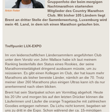
Gruppenfoto der beim morgigen
Nachtmarathon startenden
Mitglieder des Country Marathon
Anton Reiter
Club. Mit bisher 105 Ländern liegt
Brent an dritter Stelle der Sammlerwertung, Luxemburg wird
mein 40. Land, in dem ich einen Marathon gelaufen bin.
Treffpunkt LUX-EXPO
Im von leidenschaftlichen Ländersammlern angeführten Club
unter dem Vorsitz von John Wallace habe ich laut meinem
Ranking bestenfalls den Status eines Rookies, der seine
Marathonreisetätigkeit dringend ausbauen müsste, um zu
reüssieren. Es gibt einen Kollegen im Club, der hat kaum mehr
Marathons als bisher bereiste Länder, nämlich an die 70. Trotz
meiner über 260 Marathons plus einigen Ultras kann ich da nur
anerkennend nach oben blicken.
Brent hat sein Startpaket schon am Vormittag abgeholt. Heute
bis 20 Uhr und morgen bis auf den letzten Drücker können die
Läuferinnen und Läufer die orange Tragetasche mit zahlreichen
Goodies entgegen nehmen. Da Lichu nicht kommt, begeben wir
uns zu dritt in die Expo. Schon während der ca. 15-minütigen