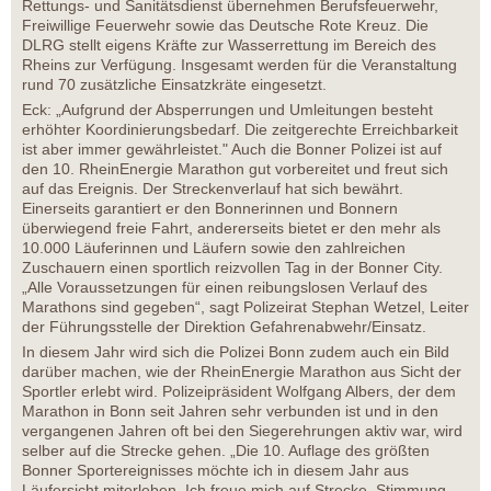
Rettungs- und Sanitätsdienst übernehmen Berufsfeuerwehr,
Freiwillige Feuerwehr sowie das Deutsche Rote Kreuz. Die
DLRG stellt eigens Kräfte zur Wasserrettung im Bereich des
Rheins zur Verfügung. Insgesamt werden für die Veranstaltung
rund 70 zusätzliche Einsatzkräte eingesetzt.
Eck: „Aufgrund der Absperrungen und Umleitungen besteht
erhöhter Koordinierungsbedarf. Die zeitgerechte Erreichbarkeit
ist aber immer gewährleistet." Auch die Bonner Polizei ist auf
den 10. RheinEnergie Marathon gut vorbereitet und freut sich
auf das Ereignis. Der Streckenverlauf hat sich bewährt.
Einerseits garantiert er den Bonnerinnen und Bonnern
überwiegend freie Fahrt, andererseits bietet er den mehr als
10.000 Läuferinnen und Läufern sowie den zahlreichen
Zuschauern einen sportlich reizvollen Tag in der Bonner City.
„Alle Voraussetzungen für einen reibungslosen Verlauf des
Marathons sind gegeben“, sagt Polizeirat Stephan Wetzel, Leiter
der Führungsstelle der Direktion Gefahrenabwehr/Einsatz.
In diesem Jahr wird sich die Polizei Bonn zudem auch ein Bild
darüber machen, wie der RheinEnergie Marathon aus Sicht der
Sportler erlebt wird. Polizeipräsident Wolfgang Albers, der dem
Marathon in Bonn seit Jahren sehr verbunden ist und in den
vergangenen Jahren oft bei den Siegerehrungen aktiv war, wird
selber auf die Strecke gehen. „Die 10. Auflage des größten
Bonner Sportereignisses möchte ich in diesem Jahr aus
Läufersicht miterleben. Ich freue mich auf Strecke, Stimmung