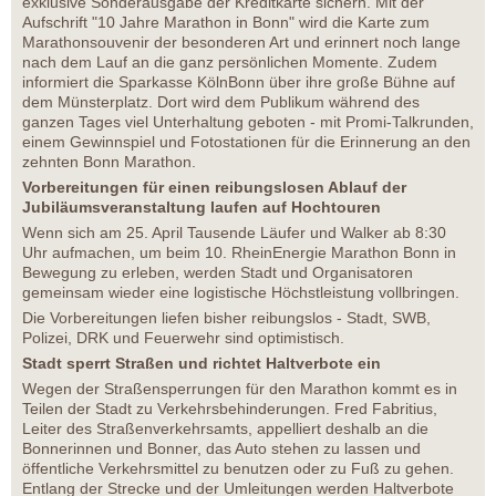
exklusive Sonderausgabe der Kreditkarte sichern. Mit der
Aufschrift "10 Jahre Marathon in Bonn" wird die Karte zum
Marathonsouvenir der besonderen Art und erinnert noch lange
nach dem Lauf an die ganz persönlichen Momente. Zudem
informiert die Sparkasse KölnBonn über ihre große Bühne auf
dem Münsterplatz. Dort wird dem Publikum während des
ganzen Tages viel Unterhaltung geboten - mit Promi-Talkrunden,
einem Gewinnspiel und Fotostationen für die Erinnerung an den
zehnten Bonn Marathon.
Vorbereitungen für einen reibungslosen Ablauf der
Jubiläumsveranstaltung laufen auf Hochtouren
Wenn sich am 25. April Tausende Läufer und Walker ab 8:30
Uhr aufmachen, um beim 10. RheinEnergie Marathon Bonn in
Bewegung zu erleben, werden Stadt und Organisatoren
gemeinsam wieder eine logistische Höchstleistung vollbringen.
Die Vorbereitungen liefen bisher reibungslos - Stadt, SWB,
Polizei, DRK und Feuerwehr sind optimistisch.
Stadt sperrt Straßen und richtet Haltverbote ein
Wegen der Straßensperrungen für den Marathon kommt es in
Teilen der Stadt zu Verkehrsbehinderungen. Fred Fabritius,
Leiter des Straßenverkehrsamts, appelliert deshalb an die
Bonnerinnen und Bonner, das Auto stehen zu lassen und
öffentliche Verkehrsmittel zu benutzen oder zu Fuß zu gehen.
Entlang der Strecke und der Umleitungen werden Haltverbote