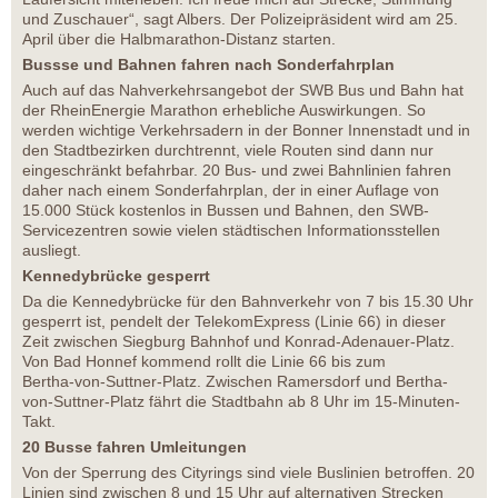
und Zuschauer“, sagt Albers. Der Polizeipräsident wird am 25.
April über die Halbmarathon-Distanz starten.
Bussse und Bahnen fahren nach Sonderfahrplan
Auch auf das Nahverkehrsangebot der SWB Bus und Bahn hat
der RheinEnergie Marathon erhebliche Auswirkungen. So
werden wichtige Verkehrsadern in der Bonner Innenstadt und in
den Stadtbezirken durchtrennt, viele Routen sind dann nur
eingeschränkt befahrbar. 20 Bus- und zwei Bahnlinien fahren
daher nach einem Sonderfahrplan, der in einer Auflage von
15.000 Stück kostenlos in Bussen und Bahnen, den SWB-
Servicezentren sowie vielen städtischen Informationsstellen
ausliegt.
Kennedybrücke gesperrt
Da die Kennedybrücke für den Bahnverkehr von 7 bis 15.30 Uhr
gesperrt ist, pendelt der TelekomExpress (Linie 66) in dieser
Zeit zwischen Siegburg Bahnhof und Konrad-Adenauer-Platz.
Von Bad Honnef kommend rollt die Linie 66 bis zum
Bertha-von-Suttner-Platz. Zwischen Ramersdorf und Bertha-
von-Suttner-Platz fährt die Stadtbahn ab 8 Uhr im 15-Minuten-
Takt.
20 Busse fahren Umleitungen
Von der Sperrung des Cityrings sind viele Buslinien betroffen. 20
Linien sind zwischen 8 und 15 Uhr auf alternativen Strecken