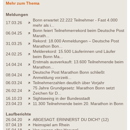
Mehr zum Thema
Meldungen
Bonn erwartet 22.222 Teilnehmer - Fast 4.000
17.03.26
mehr als i...
Bonn feiert Teilnehmerrekord beim Deutsche Post
06.04.25
Marath...
Rekord: 18.000 Anmeldungen – Deutsche Post
31.03.25
Marathon Bon...
Melderekord: 15.500 Läuferinnen und Läufer
24.02.25
beim Bonn Ma...
Erstmals ausverkauft: 13.600 Teilnehmende beim
14.04.24
Marathon...
Deutsche Post Marathon Bonn schließt
08.04.24
Anmeldung vorzeiti...
06.03.24
Teilnehmerzahlen deutlich über Vorjahr
75 Jahre Grundgesetz: Marathon Bonn setzt
26.02.24
Zeichen für D...
16.10.23
Sightseeing in der Bundesstadt
23.04.23
11.300 Teilnehmende beim 20. Marathon in Bonn
Laufberichte
26.04.20
ABGESAGT: ERINNERST DU DICH? (12)
07.04.19
Heimspiel am Rhein
15.04.18
Von wegen alter Harung!