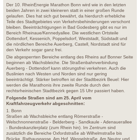
Der 10. RheinEnergie Marathon Bonn wird wie in den letzten
beiden Jahren in zwei kleineren statt in einer großen Runde
gelaufen. Dies hat sich gut bewährt, da hierdurch erhebliche
Teile des Stadtgebietes von Verkehrsbehinderungen verschont
bleiben. Beeinträchtigungen in Bad Godesberg gibt es nur im
Bereich Rheinaue/Kennedyallee. Die westlichen Ortsteile
Dottendorf, Kessenich, Poppelsdorf, Weststadt, Südstadt und
die nördlichen Bereiche Auerberg, Castell, Nordstadt sind für
den Verkehr sogar ganz frei.
Die abgesperrten Bereiche entlang des Rheins auf Bonner Seite
beginnen ab Wachsbleiche. Die Straßenbahnverbindung
Auerberg - Dottendorf kann störungsfrei verkehren. Auch die
Buslinien nach Westen und Norden sind nur gering
beeinträchtigt. Stärker betroffen ist der Stadtbezirk Beuel: Hier
werden die Marathonis ihre zweite Runde durch den
rechtsrheinischen Stadtbezirk gegen 15 Uhr passiert haben.
Folgende Straßen sind am 25. April vom
Kraftfahrzeugverkehr abgeschnitten:
1. Bonn
Straßen ab Wachsbleiche entlang Römerstraße -
Welschnonnenstraße - Belderberg - Sandkaule - Adenauerallee
- Bundeskanzlerplatz (zum Rhein hin). Im Zentrum sind
zusätzlich die Bereiche Oxfordstraße ab Wilhelmstraße bis
Brücke, Rathausgasse, Am Hof, Wesselstraße, Am Neutor und