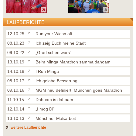
LAUFBERICHTE
12.10.25
Run your Wiesn off
08.10.23
Ich zeig Euch meine Stadt
09.10.22
„Grad schee wors“
13.10.19
Beim Minga Marathon samma dahoam
14.10.18
I Run Minga
08.10.17
Ich gelobe Besserung
09.10.16
MGM neu definiert: München goes Marathon
11.10.15
Dahoam is dahoam
12.10.14
„I mog Di“
13.10.13
Münchner Maßarbeit
weitere Laufberichte