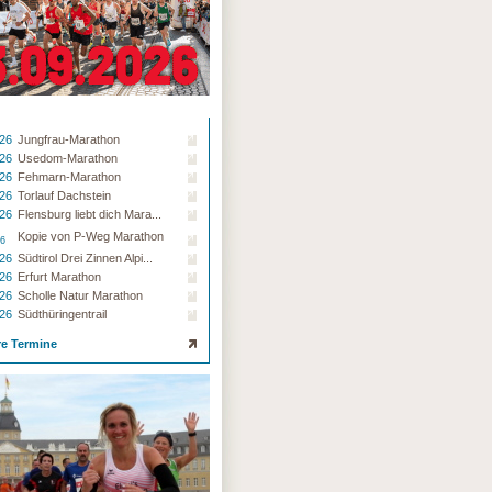
.26
Jungfrau-Marathon
.26
Usedom-Marathon
.26
Fehmarn-Marathon
.26
Torlauf Dachstein
.26
Flensburg liebt dich Mara...
Kopie von P-Weg Marathon
26
.26
Südtirol Drei Zinnen Alpi...
.26
Erfurt Marathon
.26
Scholle Natur Marathon
.26
Südthüringentrail
re Termine