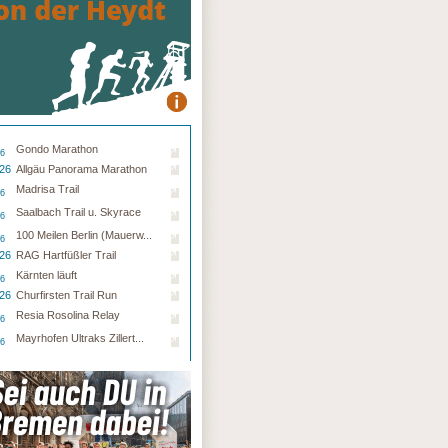
Gondo Marathon
26
.26
Allgäu Panorama Marathon
Madrisa Trail
26
Saalbach Trail u. Skyrace
26
100 Meilen Berlin (Mauerw...
26
.26
RAG Hartfüßler Trail
Kärnten läuft
26
.26
Churfirsten Trail Run
Resia Rosolina Relay
26
Mayrhofen Ultraks Zillert...
26