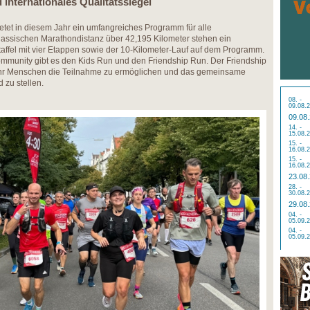
 internationales Qualitätssiegel ​
 in diesem Jahr ein umfangreiches Programm für alle
lassischen Marathondistanz über 42,195 Kilometer stehen ein
affel mit vier Etappen sowie der 10-Kilometer-Lauf auf dem Programm.
munity gibt es den Kids Run und den Friendship Run. Der Friendship
mehr Menschen die Teilnahme zu ermöglichen und das gemeinsame
 zu stellen.
08. -
09.08.
09.08
14. -
15.08.
15. -
16.08.
15. -
16.08.
23.08
28. -
30.08.
29.08
04. -
05.09.
04. -
05.09.