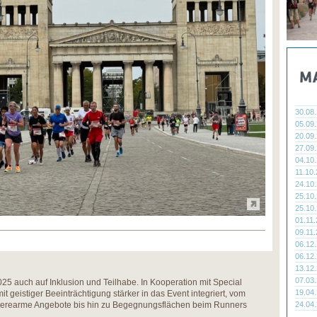
30.08
05.09
20.09
27.09
04.10
11.10
24.10
25.10
25.10
01.11
09.11
06.12
06.12
13.12
07.03
5 auch auf Inklusion und Teilhabe. In Kooperation mit Special
19.04
t geistiger Beeinträchtigung stärker in das Event integriert, vom
arrierearme Angebote bis hin zu Begegnungsflächen beim Runners
24.04