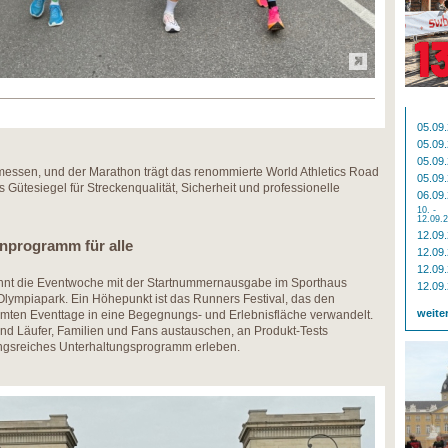
05.09
05.09
05.09
ermessen, und der Marathon trägt das renommierte World Athletics Road
05.09
s Gütesiegel für Streckenqualität, Sicherheit und professionelle
06.09
10. -
12.09.
12.09
rogramm für alle ​
12.09
12.09
ginnt die Eventwoche mit der Startnummernausgabe im Sporthaus
12.09
Olympiapark. Ein Höhepunkt ist das Runners Festival, das den
weite
ten Eventtage in eine Begegnungs- und Erlebnisfläche verwandelt.
nd Läufer, Familien und Fans austauschen, an Produkt-Tests
ngsreiches Unterhaltungsprogramm erleben.