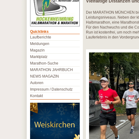
Vielfältige Distanzen und
​Der MARATHON MÜNCHEN bietet
Leistungsniveaus. Neben der k
Halbmarathon, eine Marathonst
Für den Nachwuchs und die Com
Quicklinks
Run ist kostenfrei, um noch 
Laufberichte
Lauferlebnis in den Vordergrund
Meldungen
Magazin
Marktplatz
Marathon-Suche
MARATHON JAHRBUCH
NEWS MAGAZIN
Autoren
Impressum / Datenschutz
Kontakt