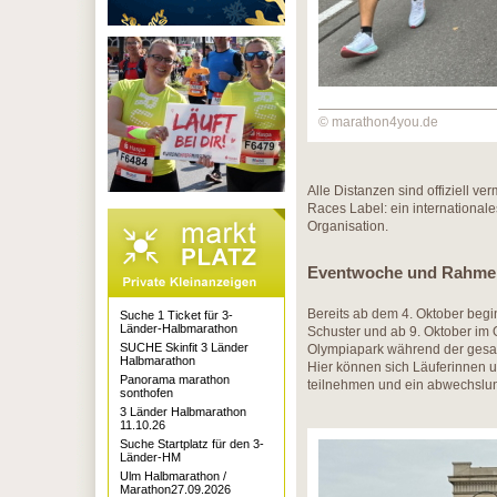
© marathon4you.de
Alle Distanzen sind offiziell v
Races Label: ein internationale
Organisation.
Eventwoche und Rahmenp
​Bereits ab dem 4. Oktober be
Suche 1 Ticket für 3-
Länder-Halbmarathon
Schuster und ab 9. Oktober im 
SUCHE Skinfit 3 Länder
Olympiapark während der gesam
Halbmarathon
Hier können sich Läuferinnen u
Panorama marathon
teilnehmen und ein abwechslu
sonthofen
3 Länder Halbmarathon
11.10.26
Suche Startplatz für den 3-
Länder-HM
Ulm Halbmarathon /
Marathon27.09.2026