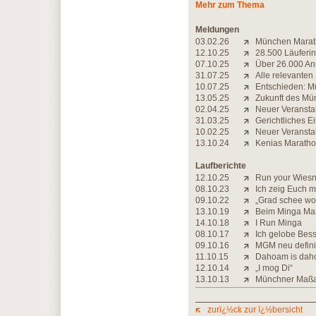
Mehr zum Thema
Meldungen
03.02.26
München Marath
12.10.25
28.500 Läuferin
07.10.25
Über 26.000 A
31.07.25
Alle relevanten
10.07.25
Entschieden: Mü
13.05.25
Zukunft des Mün
02.04.25
Neuer Veranstal
31.03.25
Gerichtliches E
10.02.25
Neuer Veranstal
13.10.24
Kenias Maratho
Laufberichte
12.10.25
Run your Wiesn 
08.10.23
Ich zeig Euch m
09.10.22
„Grad schee wo
13.10.19
Beim Minga Ma
14.10.18
I Run Minga
08.10.17
Ich gelobe Bes
09.10.16
MGM neu defini
11.10.15
Dahoam is da
12.10.14
„I mog Di“
13.10.13
Münchner Maßa
zurï¿½ck zur ï¿½bersicht