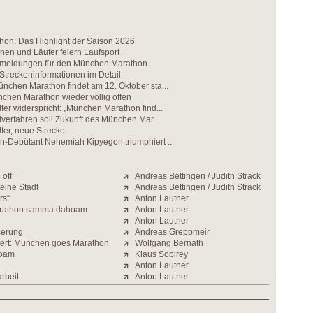
on: Das Highlight der Saison 2026
nen und Läufer feiern Laufsport
nmeldungen für den München Marathon
 Streckeninformationen im Detail
nchen Marathon findet am 12. Oktober sta...
chen Marathon wieder völlig offen
ter widerspricht: „München Marathon find...
ilverfahren soll Zukunft des München Mar...
ter, neue Strecke
n-Debütant Nehemiah Kipyegon triumphiert ...
off
Andreas Bettingen / Judith Strack
eine Stadt
Andreas Bettingen / Judith Strack
rs“
Anton Lautner
rathon samma dahoam
Anton Lautner
Anton Lautner
serung
Andreas Greppmeir
ert: München goes Marathon
Wolfgang Bernath
hoam
Klaus Sobirey
Anton Lautner
rbeit
Anton Lautner