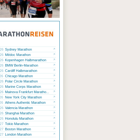
.26
Sydney Marathon
.26
Médoc Marathon
.26
Kopenhagen Halbmarathon
.26
BMW Berlin-Marathon
.26
Cardiff Halbmarathon
.26
Chicago Marathon
.26
Polar Circle Marathon
.26
Marine Corps Marathon
.26
Mainova Frankfurt Maratho...
.26
New York City Marathon
.26
Athens Authentic Marathon
.26
Valencia Marathon
.26
Shanghai Marathon
.26
Honolulu Marathon
.27
Tokio Marathon
.27
Boston Marathon
.27
London Marathon