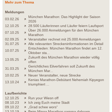
Mehr zum Thema
Meldungen
München Marathon: Das Highlight der Saison
03.02.26
2026
12.10.25
28.500 Läuferinnen und Läufer feiern Laufsport
Über 26.000 Anmeldungen für den München
07.10.25
Marathon
02.09.25
Veranstalter rechnet mit 25.000 Anmeldungen
31.07.25
Alle relevanten Streckeninformationen im Detail
Entschieden: München Marathon findet am 12.
10.07.25
Oktober sta...
Zukunft des München Marathon wieder völlig
13.05.25
offen
Gerichtliches Eilverfahren soll Zukunft des
31.03.25
München Mar...
10.02.25
Neuer Veranstalter, neue Strecke
Kenias Marathon-Debütant Nehemiah Kipyegon
13.10.24
triumphiert ...
Laufberichte
12.10.25
Run your Wiesn off
08.10.23
Ich zeig Euch meine Stadt
09.10.22
„Grad schee wors“
13.10.19
Beim Minga Marathon samma dahoam