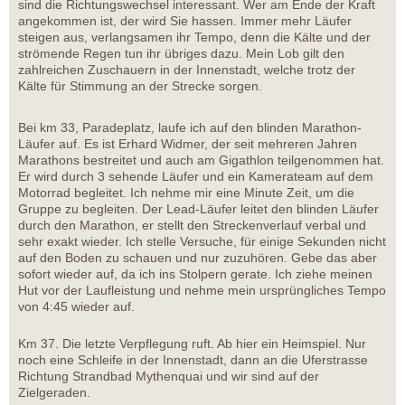
sind die Richtungswechsel interessant. Wer am Ende der Kraft
angekommen ist, der wird Sie hassen. Immer mehr Läufer
steigen aus, verlangsamen ihr Tempo, denn die Kälte und der
strömende Regen tun ihr übriges dazu. Mein Lob gilt den
zahlreichen Zuschauern in der Innenstadt, welche trotz der
Kälte für Stimmung an der Strecke sorgen.
Bei km 33, Paradeplatz, laufe ich auf den blinden Marathon-
Läufer auf. Es ist Erhard Widmer, der seit mehreren Jahren
Marathons bestreitet und auch am Gigathlon teilgenommen hat.
Er wird durch 3 sehende Läufer und ein Kamerateam auf dem
Motorrad begleitet. Ich nehme mir eine Minute Zeit, um die
Gruppe zu begleiten. Der Lead-Läufer leitet den blinden Läufer
durch den Marathon, er stellt den Streckenverlauf verbal und
sehr exakt wieder. Ich stelle Versuche, für einige Sekunden nicht
auf den Boden zu schauen und nur zuzuhören. Gebe das aber
sofort wieder auf, da ich ins Stolpern gerate. Ich ziehe meinen
Hut vor der Laufleistung und nehme mein ursprüngliches Tempo
von 4:45 wieder auf.
Km 37. Die letzte Verpflegung ruft. Ab hier ein Heimspiel. Nur
noch eine Schleife in der Innenstadt, dann an die Uferstrasse
Richtung Strandbad Mythenquai und wir sind auf der
Zielgeraden.