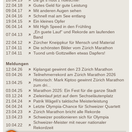
22.04.18
Gutes Geld für gute Leistung
09.04.17
Mit anderen Augen sehen
24.04.16
Schnell mal am See entlang
19.04.15
Ein kleines Opfer
06.04.14
Mit High Speed in den Frühling
„En guete Lauf“ und Rekorde am laufenden
07.04.13
Band
22.04.12
Zürcher Kneippkur für Mensch und Material
17.04.11
Die schönsten Bilder vom Zürich Marathon
17.04.11
Tuond umb Gottzwillen etwas Dapfers!
Meldungen
12.04.26
Kiplangat gewinnt den 23 Zürich Marathon
03.04.26
Teilnehmerrekord am Zürich Marathon 2026
Historisch: Mark Kiptoo gewinnt Zürich Marathon
13.04.25
zum dri...
03.04.25
Marathon 2025: Ein Fest für die ganze Stadt
03.12.24
Zieleinlauf jetzt auf dem Sechseläutenplatz
21.04.24
Patrik Wägeli's taktische Meisterleistung
04.04.24
Letzte Olympia-Chance für Schweizer Quartett
23.04.23
Zürich Marathon bricht alle Rekorde
13.04.23
Schweizer positionieren sich für Olympia
Schweizer-Meister mit neuer nationaler
10.04.22
Rekordzeit