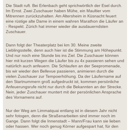
Die Stadt ruft. Bei Erlenbach geht sprichwörtlich der Esel durch.
Im Ernst. Zwei Zuschauer haben Mühe, ein Maultier vom
Mitrennen zurückzuhalten. Am Altersheim in Küsnacht feuert
eine rüstige alte Dame in einem wahren Marathon die Läufer an
- Respekt. Zürich hat immer wieder die ausdauerndsten
Zuschauer.
Dann folgt der Theaterplatz bei km 30. Meine zweite
Lieblingsstelle, denn auch hier ist die Stimmung am Höhepunkt.
Und nur noch eine Stunde bis ins Ziel. Die Zuschauer können
hier mit kurzen Wegen die Läufer bis zu 4x passieren sehen und
natürlich auch anfeuern. Die Schlaufen an der Seepromenade,
bis wir wieder den Bellevue passieren, animieren durch die
vielen Zuschauer zur Tempoerhöhung. Da der Läufername auf
den Startnummern groß aufgedruckt ist, kommen persönliche
Anfeuerungsrufe nicht nur durch die Bekannten an der Strecke.
Nein, jeder Zuschauer muntert mit der persönlichen Ansprache
des Vornamens auf.
Nur der Weg am Limmatquai entlang ist in diesem Jahr nicht
sehr fotogen, denn die Straßenarbeiten sind immer noch im
Gange. Dann folgt die Innenstadt – Mann/Frau kann sie lieben
oder hassen. Wer noch genug Körner aufgespart hat, für den