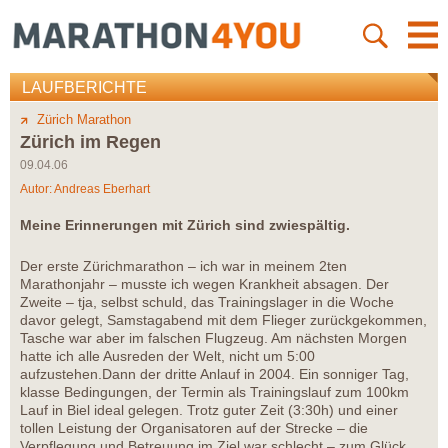
LAUFBERICHTE
Zürich Marathon
Zürich im Regen
09.04.06
Autor:
Andreas Eberhart
Meine Erinnerungen mit Zürich sind zwiespältig.
Der erste Zürichmarathon – ich war in meinem 2ten
Marathonjahr – musste ich wegen Krankheit absagen. Der
Zweite – tja, selbst schuld, das Trainingslager in die Woche
davor gelegt, Samstagabend mit dem Flieger zurückgekommen,
Tasche war aber im falschen Flugzeug. Am nächsten Morgen
hatte ich alle Ausreden der Welt, nicht um 5:00
aufzustehen.Dann der dritte Anlauf in 2004. Ein sonniger Tag,
klasse Bedingungen, der Termin als Trainingslauf zum 100km
Lauf in Biel ideal gelegen. Trotz guter Zeit (3:30h) und einer
tollen Leistung der Organisatoren auf der Strecke – die
Verpflegung und Betreuung im Ziel war schlecht – zum Glück