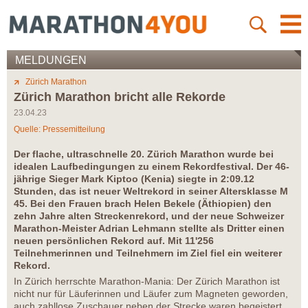
MELDUNGEN
Zürich Marathon
Zürich Marathon bricht alle Rekorde
23.04.23
Quelle: Pressemitteilung
Der flache, ultraschnelle 20. Zürich Marathon wurde bei
idealen Laufbedingungen zu einem Rekordfestival. Der 46-
jährige Sieger Mark Kiptoo (Kenia) siegte in 2:09.12
Stunden, das ist neuer Weltrekord in seiner Altersklasse M
45. Bei den Frauen brach Helen Bekele (Äthiopien) den
zehn Jahre alten Streckenrekord, und der neue Schweizer
Marathon-Meister Adrian Lehmann stellte als Dritter einen
neuen persönlichen Rekord auf. Mit 11'256
Teilnehmerinnen und Teilnehmern im Ziel fiel ein weiterer
Rekord.
In Zürich herrschte Marathon-Mania: Der Zürich Marathon ist
nicht nur für Läuferinnen und Läufer zum Magneten geworden,
auch zahllose Zuschauer neben der Strecke waren begeistert