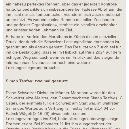
ein nahezu perfektes Rennen, über das er jederzeit Kontrolle
hatte. Er bedankte sich insbesondere bei Tadesse Abraham, der
ihn nicht nur als Tempomacher, «sondern mich auch emotional
unterstützt. Es war ein cooles Rennen mit tollen Zuschauern
und perfekter Organisation», strahlte ein sichtlich erschöpfter
und erlöster Adrian Lehmann im Ziel.
Er habe im Vorfeld des Marathons in Zürich diesen speziellen
Druck, der durch die Schweizer Leistungsdichte entstanden ist,
gespürt und als Antrieb genutzt. Das Resultat von Zürich sei für
ihn die Bestätigung, dass er im Hinblick auf Paris 2024 auf dem
richtigen Weg sei, auch wenn es im Hinblick auf das steigende
internationale Niveau sicher noch eine weitere
Leistungssteigerung brauche.
Simon Tesfay: zweimal gestürzt
Diese Schweizer Dichte im Männer-Marathon wurde für den
Schweizer Vize-Meister, den Gesamtsechsten Simon Tesfay (LC
Uster), der erstmals für die Schweiz am Start war, im wahrsten
Sinne des Wortes zum Verhängnis. Tesfay lief in 2:14.04 vor
Patrick Wägeli (2:16.28) etwas unter seinem
Leistungsvermögen ins Ziel, hatte allerdings unterwegs einige
Dramen erlebt. Bei Kilometer 11 lief ihm ausgerechnet der