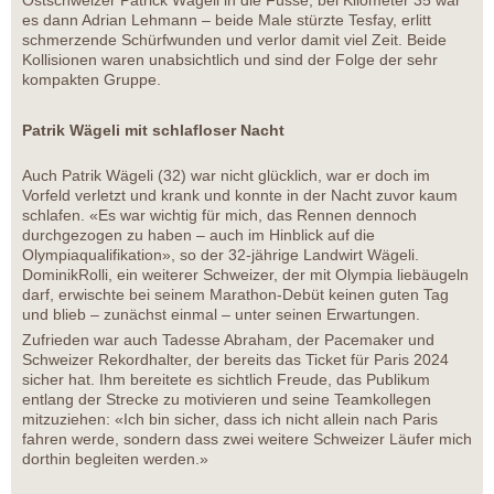
Ostschweizer Patrick Wägeli in die Füsse, bei Kilometer 35 war
es dann Adrian Lehmann – beide Male stürzte Tesfay, erlitt
schmerzende Schürfwunden und verlor damit viel Zeit. Beide
Kollisionen waren unabsichtlich und sind der Folge der sehr
kompakten Gruppe.
Patrik Wägeli mit schlafloser Nacht
Auch Patrik Wägeli (32) war nicht glücklich, war er doch im
Vorfeld verletzt und krank und konnte in der Nacht zuvor kaum
schlafen. «Es war wichtig für mich, das Rennen dennoch
durchgezogen zu haben – auch im Hinblick auf die
Olympiaqualifikation», so der 32-jährige Landwirt Wägeli.
DominikRolli, ein weiterer Schweizer, der mit Olympia liebäugeln
darf, erwischte bei seinem Marathon-Debüt keinen guten Tag
und blieb – zunächst einmal – unter seinen Erwartungen.
Zufrieden war auch Tadesse Abraham, der Pacemaker und
Schweizer Rekordhalter, der bereits das Ticket für Paris 2024
sicher hat. Ihm bereitete es sichtlich Freude, das Publikum
entlang der Strecke zu motivieren und seine Teamkollegen
mitzuziehen: «Ich bin sicher, dass ich nicht allein nach Paris
fahren werde, sondern dass zwei weitere Schweizer Läufer mich
dorthin begleiten werden.»