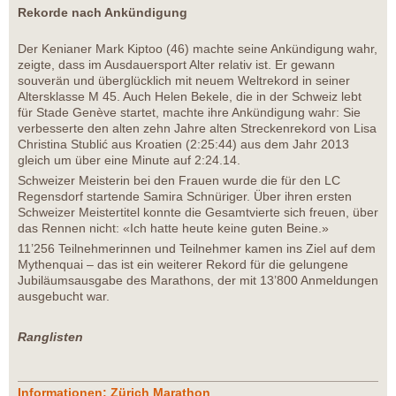
Rekorde nach Ankündigung
Der Kenianer Mark Kiptoo (46) machte seine Ankündigung wahr,
zeigte, dass im Ausdauersport Alter relativ ist. Er gewann
souverän und überglücklich mit neuem Weltrekord in seiner
Altersklasse M 45. Auch Helen Bekele, die in der Schweiz lebt
für Stade Genève startet, machte ihre Ankündigung wahr: Sie
verbesserte den alten zehn Jahre alten Streckenrekord von Lisa
Christina Stublić aus Kroatien (2:25:44) aus dem Jahr 2013
gleich um über eine Minute auf 2:24.14.
Schweizer Meisterin bei den Frauen wurde die für den LC
Regensdorf startende Samira Schnüriger. Über ihren ersten
Schweizer Meistertitel konnte die Gesamtvierte sich freuen, über
das Rennen nicht: «Ich hatte heute keine guten Beine.»
11’256 Teilnehmerinnen und Teilnehmer kamen ins Ziel auf dem
Mythenquai – das ist ein weiterer Rekord für die gelungene
Jubiläumsausgabe des Marathons, der mit 13’800 Anmeldungen
ausgebucht war.
Ranglisten
Informationen: Zürich Marathon