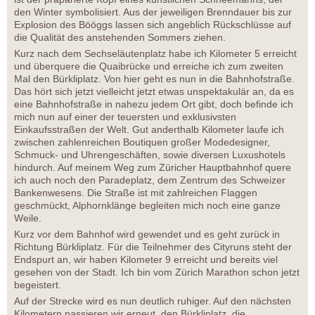
den Winter symbolisiert. Aus der jeweiligen Brenndauer bis zur
Explosion des Bööggs lassen sich angeblich Rückschlüsse auf
die Qualität des anstehenden Sommers ziehen.
Kurz nach dem Sechseläutenplatz habe ich Kilometer 5 erreicht
und überquere die Quaibrücke und erreiche ich zum zweiten
Mal den Bürkliplatz. Von hier geht es nun in die Bahnhofstraße.
Das hört sich jetzt vielleicht jetzt etwas unspektakulär an, da es
eine Bahnhofstraße in nahezu jedem Ort gibt, doch befinde ich
mich nun auf einer der teuersten und exklusivsten
Einkaufsstraßen der Welt. Gut anderthalb Kilometer laufe ich
zwischen zahlenreichen Boutiquen großer Modedesigner,
Schmuck- und Uhrengeschäften, sowie diversen Luxushotels
hindurch. Auf meinem Weg zum Züricher Hauptbahnhof quere
ich auch noch den Paradeplatz, dem Zentrum des Schweizer
Bankenwesens. Die Straße ist mit zahlreichen Flaggen
geschmückt, Alphornklänge begleiten mich noch eine ganze
Weile.
Kurz vor dem Bahnhof wird gewendet und es geht zurück in
Richtung Bürkliplatz. Für die Teilnehmer des Cityruns steht der
Endspurt an, wir haben Kilometer 9 erreicht und bereits viel
gesehen von der Stadt. Ich bin vom Zürich Marathon schon jetzt
begeistert.
Auf der Strecke wird es nun deutlich ruhiger. Auf den nächsten
Kilometern passieren wir erneut den Bürkliplatz, die