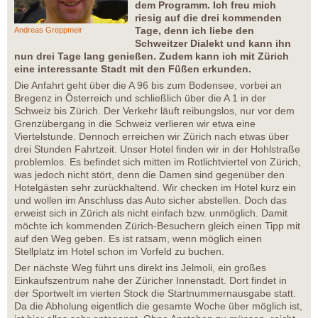
dem Programm. Ich freu mich
riesig auf die drei kommenden
Tage, denn ich liebe den
Andreas Greppmeir
Schweitzer Dialekt und kann ihn
nun drei Tage lang genießen. Zudem kann ich mit Zürich
eine interessante Stadt mit den Füßen erkunden.
Die Anfahrt geht über die A 96 bis zum Bodensee, vorbei an
Bregenz in Österreich und schließlich über die A 1 in der
Schweiz bis Zürich. Der Verkehr läuft reibungslos, nur vor dem
Grenzübergang in die Schweiz verlieren wir etwa eine
Viertelstunde. Dennoch erreichen wir Zürich nach etwas über
drei Stunden Fahrtzeit. Unser Hotel finden wir in der Hohlstraße
problemlos. Es befindet sich mitten im Rotlichtviertel von Zürich,
was jedoch nicht stört, denn die Damen sind gegenüber den
Hotelgästen sehr zurückhaltend. Wir checken im Hotel kurz ein
und wollen im Anschluss das Auto sicher abstellen. Doch das
erweist sich in Zürich als nicht einfach bzw. unmöglich. Damit
möchte ich kommenden Zürich-Besuchern gleich einen Tipp mit
auf den Weg geben. Es ist ratsam, wenn möglich einen
Stellplatz im Hotel schon im Vorfeld zu buchen.
Der nächste Weg führt uns direkt ins Jelmoli, ein großes
Einkaufszentrum nahe der Züricher Innenstadt. Dort findet in
der Sportwelt im vierten Stock die Startnummernausgabe statt.
Da die Abholung eigentlich die gesamte Woche über möglich ist,