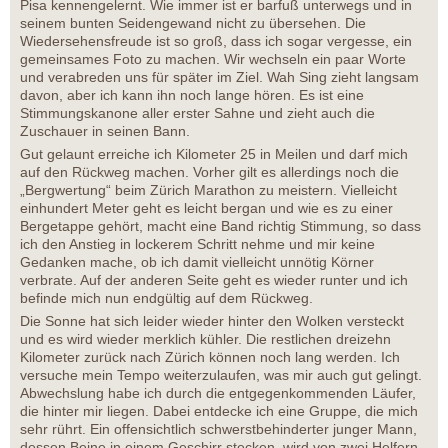
Pisa kennengelernt. Wie immer ist er barfuß unterwegs und in
seinem bunten Seidengewand nicht zu übersehen. Die
Wiedersehensfreude ist so groß, dass ich sogar vergesse, ein
gemeinsames Foto zu machen. Wir wechseln ein paar Worte
und verabreden uns für später im Ziel. Wah Sing zieht langsam
davon, aber ich kann ihn noch lange hören. Es ist eine
Stimmungskanone aller erster Sahne und zieht auch die
Zuschauer in seinen Bann.
Gut gelaunt erreiche ich Kilometer 25 in Meilen und darf mich
auf den Rückweg machen. Vorher gilt es allerdings noch die
„Bergwertung“ beim Zürich Marathon zu meistern. Vielleicht
einhundert Meter geht es leicht bergan und wie es zu einer
Bergetappe gehört, macht eine Band richtig Stimmung, so dass
ich den Anstieg in lockerem Schritt nehme und mir keine
Gedanken mache, ob ich damit vielleicht unnötig Körner
verbrate. Auf der anderen Seite geht es wieder runter und ich
befinde mich nun endgültig auf dem Rückweg.
Die Sonne hat sich leider wieder hinter den Wolken versteckt
und es wird wieder merklich kühler. Die restlichen dreizehn
Kilometer zurück nach Zürich können noch lang werden. Ich
versuche mein Tempo weiterzulaufen, was mir auch gut gelingt.
Abwechslung habe ich durch die entgegenkommenden Läufer,
die hinter mir liegen. Dabei entdecke ich eine Gruppe, die mich
sehr rührt. Ein offensichtlich schwerstbehinderter junger Mann,
dessen Beine in einem Geschirr stecken, wird von zwei Helfern