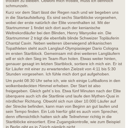
trocken zu bleiben. Obwohl mich fröstelt, muss ich dennoch
schmunzeln.
Kurz vor dem Start lässt der Regen nach und wir begeben uns
in die Startaufstellung. Es sind sechs Startblöcke vorgesehen,
wobei der erste natürlich der Elite vorenthalten ist. Mit der
Startnummer 1 findet sich dort auch der kenianische
Weltrekordläufer bei den Blinden, Henry Wanyoike ein. Die
Startnummer 2 trägt die ebenfalls blinde Schweizer Topläuferin
Chantal Cavin. Neben weiteren überwiegend afrikanischen
Topathleten steht auch Langlauf-Olympiasieger Dario Cologna
im ersten Startblock. Gemeinsam mit drei weiteren Langläufern
will er sich den Sieg im Team-Run holen. Etwas weiter hinten,
genauer gesagt im letzten Startblock, sortiere ich mich ein. Er ist
für Läufer mit einer zu erwartenden Zielzeit von 4:11 bis 5:30
Stunden vorgesehen. Ich fühle mich dort gut aufgehoben.
Um punkt 08:30 Uhr sehe ich, wie sich einige Luftballons in den
wolkenbedeckten Himmel erheben. Der Start ist also
freigegeben. Gleich geht`s los. Etwa fünf Minuten nach der Elite
überquere auch ich die Startlinie und laufe den Mythen-Quai in
nördlicher Richtung. Obwohl sich nun über 10.000 Läufer auf
der Strecke befinden, kann man von Beginn an gut laufen und
sein Tempo finden. Ein Lob hierfür gibt es auch vom Sprecher,
denn offensichtlich hatten sich alle Teilnehmer richtig in die
Startblöcke einsortiert. Eine Zugangskontrolle, wie zum Beispiel
in Berlin gibt es in Zürich nämlich nicht.