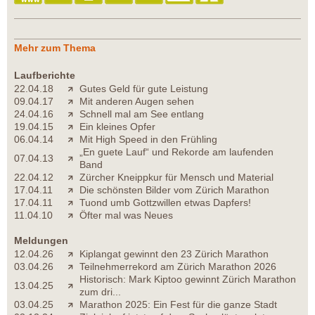
Mehr zum Thema
Laufberichte
22.04.18
Gutes Geld für gute Leistung
09.04.17
Mit anderen Augen sehen
24.04.16
Schnell mal am See entlang
19.04.15
Ein kleines Opfer
06.04.14
Mit High Speed in den Frühling
„En guete Lauf“ und Rekorde am laufenden
07.04.13
Band
22.04.12
Zürcher Kneippkur für Mensch und Material
17.04.11
Die schönsten Bilder vom Zürich Marathon
17.04.11
Tuond umb Gottzwillen etwas Dapfers!
11.04.10
Öfter mal was Neues
Meldungen
12.04.26
Kiplangat gewinnt den 23 Zürich Marathon
03.04.26
Teilnehmerrekord am Zürich Marathon 2026
Historisch: Mark Kiptoo gewinnt Zürich Marathon
13.04.25
zum dri...
03.04.25
Marathon 2025: Ein Fest für die ganze Stadt