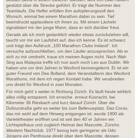
gestützt über die Strecke geführt. Er trägt die Nummer des
Teamlaufs. Die Helfer erfüllen ihm aufopferungsvoll den
Wunsch, einmal bei einem Marathon dabei zu sein. Tief
beeindruckt applaudiere ich ihnen zu. Mit einem Lächeln
signalisiert mir der junge Mann, dass er sich darüber freut.
Gerade als ich mich gedanklich wieder etwas zurückziehen will,
taucht vor mir ein Laufshirt auf, das ich kenne. Es ist schwarz
und trägt den Aufdruck „100 Marathon Clubs Ireland“. Ich
versuche aufzuschließen, um den Läufer anzusprechen. Als er
sich zu mir umdreht, traue ich meinen Augen nicht. Nach Wah
Sing aus Malaysia treffe ich nun auch noch Leo aus Dublin. Wir
haben uns vor drei Jahren in Wexford kennengelernt. Er ist ein
guter Freund von Dee Bolland, dem Veranstalterin des Wexford
Marathons, mit dem ich regen Kontakt habe. Wir verabreden
uns direkt für Wexford in zwei Monaten.
Für mich geht`s weiter in Richtung Zürich. Es läuft heute wirklich
alles völlig entspannt. Ich erreiche erneut Küsnacht, bei
Kilometer 36 Riesbach und kurz darauf Zürich. Über die
Dufourstraße geht es weiter bis zum Bellevueplatz. Das Corso,
das mir wohl auf dem Hinweg entgangen ist, wurde 1900 als
Varietétheater eröffnet und ist seit den 40`er Jahren ein
Lichtspielhaus und zugleich Heimat des Mascotte, Zürichs
ältestem Nachtclub. 1977 bezog kein geringerer als Udo
Jürgens ein Penthouse direkt über dem Mascotte, dessen