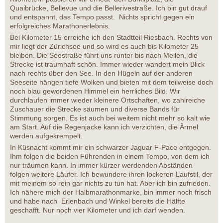
Quaibrücke, Bellevue und die Bellerivestraße. Ich bin gut drauf
und entspannt, das Tempo passt. Nichts spricht gegen ein
erfolgreiches Marathonerlebnis.
Bei Kilometer 15 erreiche ich den Stadtteil Riesbach. Rechts von
mir liegt der Zürichsee und so wird es auch bis Kilometer 25
bleiben. Die Seestraße führt uns runter bis nach Meilen, die
Strecke ist traumhaft schön. Immer wieder wandert mein Blick
nach rechts über den See. In den Hügeln auf der anderen
Seeseite hängen tiefe Wolken und bieten mit dem teilweise doch
noch blau gewordenen Himmel ein herrliches Bild. Wir
durchlaufen immer wieder kleinere Ortschaften, wo zahlreiche
Zuschauer die Strecke säumen und diverse Bands für
Stimmung sorgen. Es ist auch bei weitem nicht mehr so kalt wie
am Start. Auf die Regenjacke kann ich verzichten, die Ärmel
werden aufgekrempelt.
In Küsnacht kommt mir ein schwarzer Jaguar F-Pace entgegen.
Ihm folgen die beiden Führenden in einem Tempo, von dem ich
nur träumen kann. In immer kürzer werdenden Abständen
folgen weitere Läufer. Ich bewundere ihren lockeren Laufstil, der
mit meinem so rein gar nichts zu tun hat. Aber ich bin zufrieden.
Ich nähere mich der Halbmarathonmarke, bin immer noch frisch
und habe nach Erlenbach und Winkel bereits die Hälfte
geschafft. Nur noch vier Kilometer und ich darf wenden.