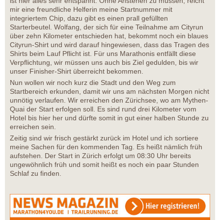
ist hier alles sehr entspannt. Ohne Anstehen zu müssen, reicht
mir eine freundliche Helferin meine Startnummer mit
integriertem Chip, dazu gibt es einen prall gefüllten
Starterbeutel. Wolfang, der sich für eine Teilnahme am Cityrun
über zehn Kilometer entschieden hat, bekommt noch ein blaues
Cityrun-Shirt und wird darauf hingewiesen, dass das Tragen des
Shirts beim Lauf Pflicht ist. Für uns Marathonis entfällt diese
Verpflichtung, wir müssen uns auch bis Ziel gedulden, bis wir
unser Finisher-Shirt überreicht bekommen.
Nun wollen wir noch kurz die Stadt und den Weg zum
Startbereich erkunden, damit wir uns am nächsten Morgen nicht
unnötig verlaufen. Wir erreichen den Zürichsee, wo am Mythen-
Quai der Start erfolgen soll. Es sind rund drei Kilometer vom
Hotel bis hier her und dürfte somit in gut einer halben Stunde zu
erreichen sein.
Zeitig sind wir frisch gestärkt zurück im Hotel und ich sortiere
meine Sachen für den kommenden Tag. Es heißt nämlich früh
aufstehen. Der Start in Zürich erfolgt um 08:30 Uhr bereits
ungewöhnlich früh und somit heißt es noch ein paar Stunden
Schlaf zu finden.