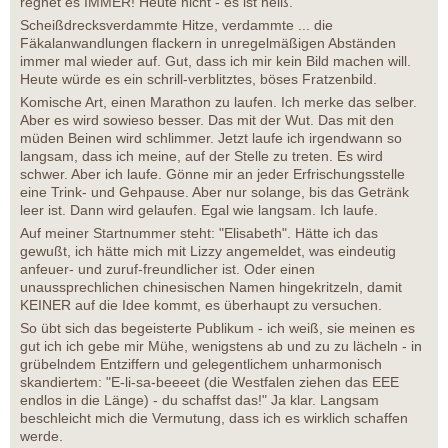
regnet es IMMER! Heute nicht - es ist heiß.
Scheißdrecksverdammte Hitze, verdammte ... die
Fäkalanwandlungen flackern in unregelmäßigen Abständen
immer mal wieder auf. Gut, dass ich mir kein Bild machen will.
Heute würde es ein schrill-verblitztes, böses Fratzenbild.
Komische Art, einen Marathon zu laufen. Ich merke das selber.
Aber es wird sowieso besser. Das mit der Wut. Das mit den
müden Beinen wird schlimmer. Jetzt laufe ich irgendwann so
langsam, dass ich meine, auf der Stelle zu treten. Es wird
schwer. Aber ich laufe. Gönne mir an jeder Erfrischungsstelle
eine Trink- und Gehpause. Aber nur solange, bis das Getränk
leer ist. Dann wird gelaufen. Egal wie langsam. Ich laufe.
Auf meiner Startnummer steht: "Elisabeth". Hätte ich das
gewußt, ich hätte mich mit Lizzy angemeldet, was eindeutig
anfeuer- und zuruf-freundlicher ist. Oder einen
unaussprechlichen chinesischen Namen hingekritzeln, damit
KEINER auf die Idee kommt, es überhaupt zu versuchen.
So übt sich das begeisterte Publikum - ich weiß, sie meinen es
gut ich ich gebe mir Mühe, wenigstens ab und zu zu lächeln - in
grübelndem Entziffern und gelegentlichem unharmonisch
skandiertem: "E-li-sa-beeeet (die Westfalen ziehen das EEE
endlos in die Länge) - du schaffst das!" Ja klar. Langsam
beschleicht mich die Vermutung, dass ich es wirklich schaffen
werde.