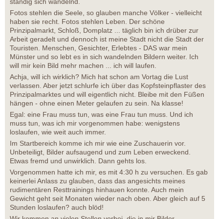
ständig sich wandelnd.
Fotos stehlen die Seele, so glauben manche Völker - vielleicht
haben sie recht. Fotos stehlen Leben. Der schöne
Prinzipalmarkt, Schloß, Domplatz ... täglich bin ich drüber zur
Arbeit geradelt und dennoch ist meine Stadt nicht die Stadt der
Touristen. Menschen, Gesichter, Erlebtes - DAS war mein
Münster und so lebt es in sich wandelnden Bildern weiter. Ich
will mir kein Bild mehr machen ... ich will laufen.
Achja, will ich wirklich? Mich hat schon am Vortag die Lust
verlassen. Aber jetzt schlurfe ich über das Kopfsteinpflaster des
Prinzipalmarktes und will eigentlich nicht. Bleibe mit den Füßen
hängen - ohne einen Meter gelaufen zu sein. Na klasse!
Egal: eine Frau muss tun, was eine Frau tun muss. Und ich
muss tun, was ich mir vorgenommen habe: wenigstens
loslaufen, wie weit auch immer.
Im Startbereich komme ich mir wie eine Zuschauerin vor.
Unbeteiligt, Bilder aufsaugend und zum Leben erweckend.
Etwas fremd und unwirklich. Dann gehts los.
Vorgenommen hatte ich mir, es mit 4:30 h zu versuchen. Es gab
keinerlei Anlass zu glauben, dass das angesichts meines
rudimentären Resttrainings hinhauen konnte. Auch mein
Gewicht geht seit Monaten wieder nach oben. Aber gleich auf 5
Stunden loslaufen? auch blöd!
Wir kommen an vielen Stellen vorbei, die in mir Bilder