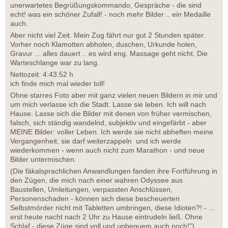
unerwartetes Begrüßungskommando, Gespräche - die sind
echt! was ein schöner Zufall! - noch mehr Bilder .. ein Medaille
auch.
Aber nicht viel Zeit. Mein Zug fährt nur gut 2 Stunden später.
Vorher noch Klamotten abholen, duschen, Urkunde holen,
Gravur ... alles dauert .. es wird eng. Massage geht nicht. Die
Warteschlange war zu lang.
Nettozeit: 4:43:52 h
ich finde mich mal wieder toll!
Ohne starres Foto aber mit ganz vielen neuen Bildern in mir und
um mich verlasse ich die Stadt. Lasse sie leben. Ich will nach
Hause. Lasse sich die Bilder mit denen von früher vermischen,
falsch, sich ständig wandelnd, subjektiv und eingefärbt - aber
MEINE Bilder: voller Leben. Ich werde sie nicht abheften meine
Vergangenheit, sie darf weiterzappeln und ich werde
wiederkommen - wenn auch nicht zum Marathon - und neue
Bilder untermischen.
(Die fäkalsprachlichen Anwandlungen fanden ihre Fortführung in
den Zügen, die mich nach einer wahren Odyssee aus
Baustellen, Umleitungen, verpassten Anschlüssen,
Personenschaden - können sich diese bescheuerten
Selbstmörder nicht mit Tabletten umbringen, diese Idioten?! - ...
erst heute nacht nach 2 Uhr zu Hause eintrudeln ließ. Ohne
Schlaf - diese Züge sind voll und unbequem auch noch!")