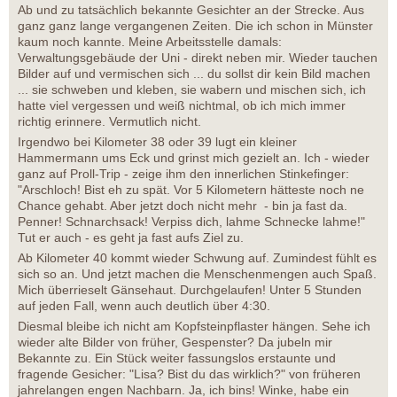
Ab und zu tatsächlich bekannte Gesichter an der Strecke. Aus
ganz ganz lange vergangenen Zeiten. Die ich schon in Münster
kaum noch kannte. Meine Arbeitsstelle damals:
Verwaltungsgebäude der Uni - direkt neben mir. Wieder tauchen
Bilder auf und vermischen sich ... du sollst dir kein Bild machen
... sie schweben und kleben, sie wabern und mischen sich, ich
hatte viel vergessen und weiß nichtmal, ob ich mich immer
richtig erinnere. Vermutlich nicht.
Irgendwo bei Kilometer 38 oder 39 lugt ein kleiner
Hammermann ums Eck und grinst mich gezielt an. Ich - wieder
ganz auf Proll-Trip - zeige ihm den innerlichen Stinkefinger:
"Arschloch! Bist eh zu spät. Vor 5 Kilometern hätteste noch ne
Chance gehabt. Aber jetzt doch nicht mehr - bin ja fast da.
Penner! Schnarchsack! Verpiss dich, lahme Schnecke lahme!"
Tut er auch - es geht ja fast aufs Ziel zu.
Ab Kilometer 40 kommt wieder Schwung auf. Zumindest fühlt es
sich so an. Und jetzt machen die Menschenmengen auch Spaß.
Mich überrieselt Gänsehaut. Durchgelaufen! Unter 5 Stunden
auf jeden Fall, wenn auch deutlich über 4:30.
Diesmal bleibe ich nicht am Kopfsteinpflaster hängen. Sehe ich
wieder alte Bilder von früher, Gespenster? Da jubeln mir
Bekannte zu. Ein Stück weiter fassungslos erstaunte und
fragende Gesicher: "Lisa? Bist du das wirklich?" von früheren
jahrelangen engen Nachbarn. Ja, ich bins! Winke, habe ein