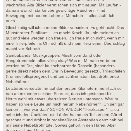
wachrufen. Alte Bilder vermischen sich mit neuen. Mit Laufen -
damals war ich starke übergewichtige Raucherin - mit
Bewegung, mit neuem Leben in München ... alles läuft. Ich
auch.
Gleichzeitig will ich in meine Bilder versinken. Es geht nicht. Das
Münsteraner Publikum ... es macht Krach! Ja - sie meinen es
gut und viele werden sich freuen. Ich freue mich nicht, wenn mir
eine Trillerpfeife ins Ohr schrillt und mein Herz einen Überschlag
macht vor Schreck.
Sambabands, Musikgruppen, Musik vom Band oder
Bongotrommeln: alles völlig okay! Was m. M. nach verboten
werden müßte, sind: laut schnarrende Rasseln (besonders
gerne direkt neben dem Ohr in Bewegung gesetzt), Trillerpfeifen
(trommelfellsprengend) und am schlimmsten: laut dröhnende
Nebelhörner.
Letzteres versetzte mir auf den ersten Kilometern mehrfach so
nah an mir einen solchen Schreck, dass ich gestolpert bin.
Heute wohl mit etwas überreizten Nerven unterwegs. Warum
haben so viele Leute um mich herum Nebelhörner? ICh seh gar
keinen ... wer war das? SCHON WIEDER *Herzkasper* ... da
sehe ich den Übeltäter: ein Läufer hat so ein Teil an den Gürtel
geschnallt und dröhnt in regelmäßigen Abständen ganz nah bei
mir seine Nebeldröhntüte. Sowas gehört in den Hafen. Aber
doch nicht zjm Marathon!