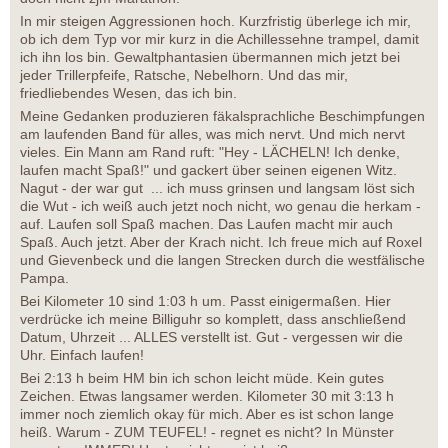
In mir steigen Aggressionen hoch. Kurzfristig überlege ich mir,
ob ich dem Typ vor mir kurz in die Achillessehne trampel, damit
ich ihn los bin. Gewaltphantasien übermannen mich jetzt bei
jeder Trillerpfeife, Ratsche, Nebelhorn. Und das mir,
friedliebendes Wesen, das ich bin.
Meine Gedanken produzieren fäkalsprachliche Beschimpfungen
am laufenden Band für alles, was mich nervt. Und mich nervt
vieles. Ein Mann am Rand ruft: "Hey - LÄCHELN! Ich denke,
laufen macht Spaß!" und gackert über seinen eigenen Witz.
Nagut - der war gut ... ich muss grinsen und langsam löst sich
die Wut - ich weiß auch jetzt noch nicht, wo genau die herkam -
auf. Laufen soll Spaß machen. Das Laufen macht mir auch
Spaß. Auch jetzt. Aber der Krach nicht. Ich freue mich auf Roxel
und Gievenbeck und die langen Strecken durch die westfälische
Pampa.
Bei Kilometer 10 sind 1:03 h um. Passt einigermaßen. Hier
verdrücke ich meine Billiguhr so komplett, dass anschließend
Datum, Uhrzeit ... ALLES verstellt ist. Gut - vergessen wir die
Uhr. Einfach laufen!
Bei 2:13 h beim HM bin ich schon leicht müde. Kein gutes
Zeichen. Etwas langsamer werden. Kilometer 30 mit 3:13 h
immer noch ziemlich okay für mich. Aber es ist schon lange
heiß. Warum - ZUM TEUFEL! - regnet es nicht? In Münster