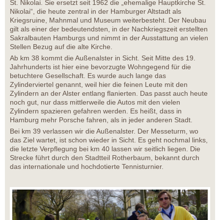
St. Nikolai. Sie ersetzt seit 1962 die „ehemalige Hauptkirche St.
Nikolai“, die heute zentral in der Hamburger Altstadt als
Kriegsruine, Mahnmal und Museum weiterbesteht. Der Neubau
gilt als einer der bedeutendsten, in der Nachkriegszeit erstellten
Sakralbauten Hamburgs und nimmt in der Ausstattung an vielen
Stellen Bezug auf die alte Kirche.
Ab km 38 kommt die Außenalster in Sicht. Seit Mitte des 19.
Jahrhunderts ist hier eine bevorzugte Wohngegend für die
betuchtere Gesellschaft. Es wurde auch lange das
Zylinderviertel genannt, weil hier die feinen Leute mit den
Zylindern an der Alster entlang flanierten. Das passt auch heute
noch gut, nur dass mittlerweile die Autos mit den vielen
Zylindern spazieren gefahren werden. Es heißt, dass in
Hamburg mehr Porsche fahren, als in jeder anderen Stadt.
Bei km 39 verlassen wir die Außenalster. Der Messeturm, wo
das Ziel wartet, ist schon wieder in Sicht. Es geht nochmal links,
die letzte Verpflegung bei km 40 lassen wir seitlich liegen. Die
Strecke führt durch den Stadtteil Rotherbaum, bekannt durch
das internationale und hochdotierte Tennisturnier.