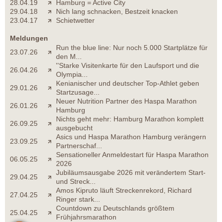
28.04.19
Hamburg = Active City
29.04.18
Nich lang schnacken, Bestzeit knacken
23.04.17
Schietwetter
Meldungen
Run the blue line: Nur noch 5.000 Startplätze für
23.07.26
den M...
''Starke Visitenkarte für den Laufsport und die
26.04.26
Olympia...
Kenianischer und deutscher Top-Athlet geben
29.01.26
Startzusage...
Neuer Nutrition Partner des Haspa Marathon
26.01.26
Hamburg
Nichts geht mehr: Hamburg Marathon komplett
26.09.25
ausgebucht
Asics und Haspa Marathon Hamburg verängern
23.09.25
Partnerschaf...
Sensationeller Anmeldestart für Haspa Marathon
06.05.25
2026
Jubiläumsausgabe 2026 mit verändertem Start-
29.04.25
und Streck...
Amos Kipruto läuft Streckenrekord, Richard
27.04.25
Ringer stark...
Countdown zu Deutschlands größtem
25.04.25
Frühjahrsmarathon