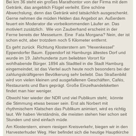
Bei km 36 steht ein großes Marathontor von der Firma mit dem
Getränk, das angeblich Flügel verleiht. Eine schöne
Abwechslung, denn das Getränk wird tatsächlich ausgeschenkt.
Gerne nehmen die müden Helden das Angebot an. Außerdem
feuert ein Moderator die vorbeikommenden Läufer an. Das
motiviert zusätzlich. Wie von Zauberhand erscheint in der
Ferne bereits der Messeturm. Eine Fata Morgana? Nein, der ist
schon echt, aber trotzdem noch 5 Kilometer entfernt.
Es geht zurück Richtung Klosterstern am "Hexenkessel"
Eppendorfer Baum. Eppendorf ist Hamburgs ältestes Dorf und
wurde im 19. Jahrhunderte zum beliebten Vorort für
wohlhabende Bürger. 1894 als Stadtteil in die Stadt Hamburg
eingemeindet, ist das Viertel auch heute noch besonders bei der
zahlungskräftigeren Bevölkerung sehr beliebt. Das Straßenbild
wird von vielen kleinen und ausgefallenen Geschäften, Cafés,
Restaurants und Bars geprägt. Große Einzelhandelsketten
findet man hier weniger.
Obwohl hier wieder der NDR und viel Publikum steht, könnte
die Stimmung etwas besser sein. Erst als Norbert mit
rhythmischem Klatschen das Publikum animiert, wird es richtig
laut. Wir haben Verständnis, die meisten stehen hier schon seit
Stunden und sind einfach müde.
Am Klosterstern, einem riesigen Kreisverkehr, biegen wir in den
Harvesterhuder Weg. Hier befindet sich die heutige Hauptkirche