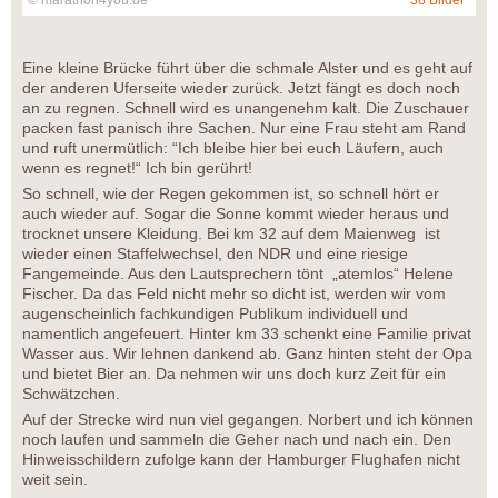
© marathon4you.de
38 Bilder
Eine kleine Brücke führt über die schmale Alster und es geht auf
der anderen Uferseite wieder zurück. Jetzt fängt es doch noch
an zu regnen. Schnell wird es unangenehm kalt. Die Zuschauer
packen fast panisch ihre Sachen. Nur eine Frau steht am Rand
und ruft unermütlich: “Ich bleibe hier bei euch Läufern, auch
wenn es regnet!“ Ich bin gerührt!
So schnell, wie der Regen gekommen ist, so schnell hört er
auch wieder auf. Sogar die Sonne kommt wieder heraus und
trocknet unsere Kleidung. Bei km 32 auf dem Maienweg ist
wieder einen Staffelwechsel, den NDR und eine riesige
Fangemeinde. Aus den Lautsprechern tönt „atemlos“ Helene
Fischer. Da das Feld nicht mehr so dicht ist, werden wir vom
augenscheinlich fachkundigen Publikum individuell und
namentlich angefeuert. Hinter km 33 schenkt eine Familie privat
Wasser aus. Wir lehnen dankend ab. Ganz hinten steht der Opa
und bietet Bier an. Da nehmen wir uns doch kurz Zeit für ein
Schwätzchen.
Auf der Strecke wird nun viel gegangen. Norbert und ich können
noch laufen und sammeln die Geher nach und nach ein. Den
Hinweisschildern zufolge kann der Hamburger Flughafen nicht
weit sein.