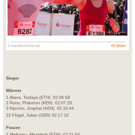
© marathon4you.de
65 Bilder
Sieger
Männer
1 Abera, Tesfaye (ETH) 02:06:58
2 Rono, Philemon (KEN) 02:07:20
3 Kiprono, Josphat (KEN) 02:10:44
22 Flügel, Julian (GER) 02:17:10
Frauen
1 Melkamu, Meselech (ETH) 02:21:54