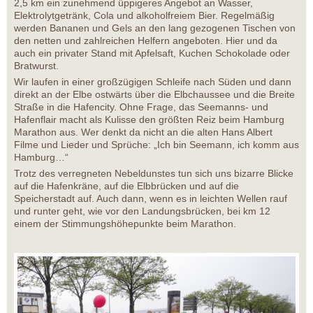
2,5 km ein zunehmend üppigeres Angebot an Wasser,
Elektrolytgetränk, Cola und alkoholfreiem Bier. Regelmäßig
werden Bananen und Gels an den lang gezogenen Tischen von
den netten und zahlreichen Helfern angeboten. Hier und da
auch ein privater Stand mit Apfelsaft, Kuchen Schokolade oder
Bratwurst.
Wir laufen in einer großzügigen Schleife nach Süden und dann
direkt an der Elbe ostwärts über die Elbchaussee und die Breite
Straße in die Hafencity. Ohne Frage, das Seemanns- und
Hafenflair macht als Kulisse den größten Reiz beim Hamburg
Marathon aus. Wer denkt da nicht an die alten Hans Albert
Filme und Lieder und Sprüche: „Ich bin Seemann, ich komm aus
Hamburg…“
Trotz des verregneten Nebeldunstes tun sich uns bizarre Blicke
auf die Hafenkräne, auf die Elbbrücken und auf die
Speicherstadt auf. Auch dann, wenn es in leichten Wellen rauf
und runter geht, wie vor den Landungsbrücken, bei km 12
einem der Stimmungshöhepunkte beim Marathon.