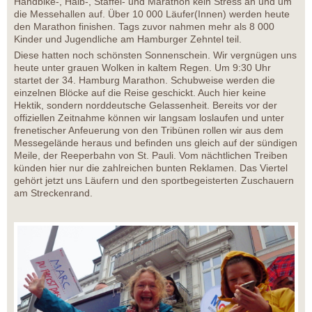
Handbike-, Halb-, Staffel- und Marathon kein Stress an und um
die Messehallen auf. Über 10 000 Läufer(Innen) werden heute
den Marathon finishen. Tags zuvor nahmen mehr als 8 000
Kinder und Jugendliche am Hamburger Zehntel teil.
Diese hatten noch schönsten Sonnenschein. Wir vergnügen uns
heute unter grauen Wolken in kaltem Regen. Um 9:30 Uhr
startet der 34. Hamburg Marathon. Schubweise werden die
einzelnen Blöcke auf die Reise geschickt. Auch hier keine
Hektik, sondern norddeutsche Gelassenheit. Bereits vor der
offiziellen Zeitnahme können wir langsam loslaufen und unter
frenetischer Anfeuerung von den Tribünen rollen wir aus dem
Messegelände heraus und befinden uns gleich auf der sündigen
Meile, der Reeperbahn von St. Pauli. Vom nächtlichen Treiben
künden hier nur die zahlreichen bunten Reklamen. Das Viertel
gehört jetzt uns Läufern und den sportbegeisterten Zuschauern
am Streckenrand.