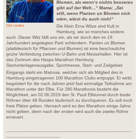
Blomen, als wenn‘s nichts besseres
gibt auf der Welt…“ Mama: „Sei
still, wenn Planten un Blomen nich
wärn, wärst du auch nich!“
Dirk Liedtke
Die Klein Erna Witze sind Kult in
Hamburg, wie so manches andere
auch. Dieser Witz fällt uns ein, als wir durch den im 19.
Jahrhundert angelegten Park schlendern. Panten un Blomen
(plattdeutsch für Pflanzen und Blumen) ist eine beschauliche
grüne Verbindung zwischen U-Bahn und Messehallen. Hier ist
das Zentrum des Haspa Marathon Hamburg:
Startunterlagenausgabe, Sportmesse, Start- und Zielgebiet.
Eingangs steht ein Matrose, welcher sich als Mitglied des in
Hamburg eingetragenen 100 Marathon Clubs entpuppt. Er wirbt
begeistert für die nach Jahren jetzt fast einmalige Teilnahme am
Marathon unter der Elbe. Für 280 Marathonis besteht die
Möglichkeit, am 02.06.2019 den St. Pauli Elbtunnel durch beide
Röhren über 48 Runden läuferisch zu durchqueren. Es soll noch
freie Plätze geben. Hernach wird es den Marathon einige Jahre
nicht geben, denn nach der ersten wird auch die zweite Röhre
erneuert.
---------------------------------------------------------------------------------
-----------------------------------