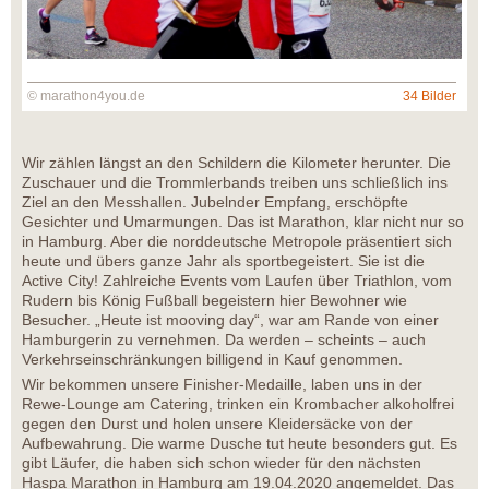
© marathon4you.de
34 Bilder
Wir zählen längst an den Schildern die Kilometer herunter. Die
Zuschauer und die Trommlerbands treiben uns schließlich ins
Ziel an den Messhallen. Jubelnder Empfang, erschöpfte
Gesichter und Umarmungen. Das ist Marathon, klar nicht nur so
in Hamburg. Aber die norddeutsche Metropole präsentiert sich
heute und übers ganze Jahr als sportbegeistert. Sie ist die
Active City! Zahlreiche Events vom Laufen über Triathlon, vom
Rudern bis König Fußball begeistern hier Bewohner wie
Besucher. „Heute ist mooving day“, war am Rande von einer
Hamburgerin zu vernehmen. Da werden – scheints – auch
Verkehrseinschränkungen billigend in Kauf genommen.
Wir bekommen unsere Finisher-Medaille, laben uns in der
Rewe-Lounge am Catering, trinken ein Krombacher alkoholfrei
gegen den Durst und holen unsere Kleidersäcke von der
Aufbewahrung. Die warme Dusche tut heute besonders gut. Es
gibt Läufer, die haben sich schon wieder für den nächsten
Haspa Marathon in Hamburg am 19.04.2020 angemeldet. Das