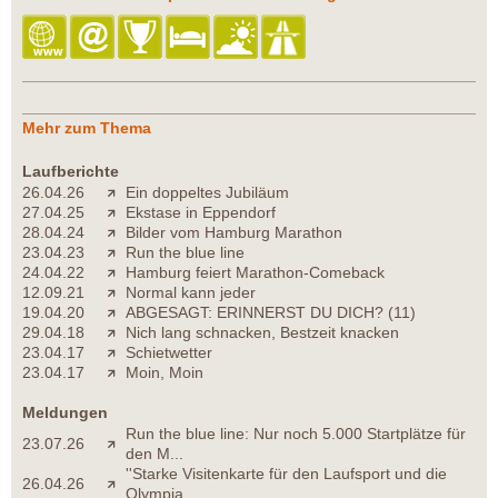
Mehr zum Thema
Laufberichte
26.04.26
Ein doppeltes Jubiläum
27.04.25
Ekstase in Eppendorf
28.04.24
Bilder vom Hamburg Marathon
23.04.23
Run the blue line
24.04.22
Hamburg feiert Marathon-Comeback
12.09.21
Normal kann jeder
19.04.20
ABGESAGT: ERINNERST DU DICH? (11)
29.04.18
Nich lang schnacken, Bestzeit knacken
23.04.17
Schietwetter
23.04.17
Moin, Moin
Meldungen
Run the blue line: Nur noch 5.000 Startplätze für
23.07.26
den M...
''Starke Visitenkarte für den Laufsport und die
26.04.26
Olympia...