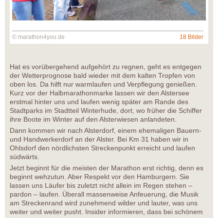
© marathon4you.de
18 Bilder
Hat es vorübergehend aufgehört zu regnen, geht es entgegen
der Wetterprognose bald wieder mit dem kalten Tropfen von
oben los. Da hilft nur warmlaufen und Verpflegung genießen.
Kurz vor der Halbmarathonmarke lassen wir den Alstersee
erstmal hinter uns und laufen wenig später am Rande des
Stadtparks im Stadtteil Winterhude, dort, wo früher die Schiffer
ihre Boote im Winter auf den Alsterwiesen anlandeten.
Dann kommen wir nach Alsterdorf, einem ehemaligen Bauern-
und Handwerkerdorf an der Alster. Bei Km 31 haben wir in
Ohlsdorf den nördlichsten Streckenpunkt erreicht und laufen
südwärts.
Jetzt beginnt für die meisten der Marathon erst richtig, denn es
beginnt wehzutun. Aber Respekt vor den Hamburgern. Sie
lassen uns Läufer bis zuletzt nicht allein im Regen stehen –
pardon – laufen. Überall massenweise Anfeuerung, die Musik
am Streckenrand wird zunehmend wilder und lauter, was uns
weiter und weiter pusht. Insider informieren, dass bei schönem