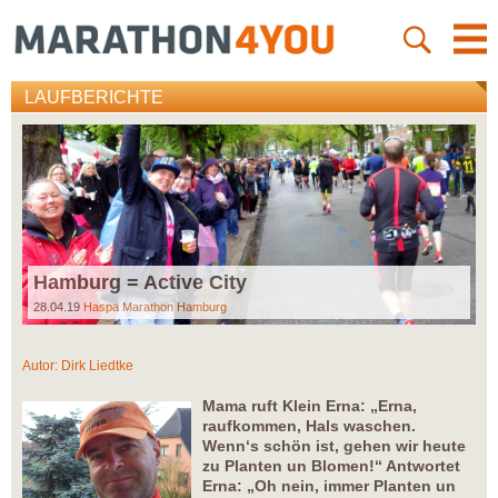
LAUFBERICHTE
Hamburg = Active City
28.04.19
Haspa Marathon Hamburg
Autor:
Dirk Liedtke
Mama ruft Klein Erna: „Erna,
raufkommen, Hals waschen.
Wenn‘s schön ist, gehen wir heute
zu Planten un Blomen!“ Antwortet
Erna: „Oh nein, immer Planten un