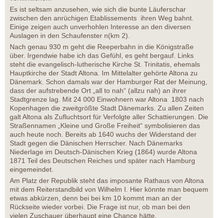
Es ist seltsam anzusehen, wie sich die bunte Läuferschar
zwischen den anrüchigen Etablissements ihren Weg bahnt.
Einige zeigen auch unverhohlen Interesse an den diversen
Auslagen in den Schaufenster n(km 2).
Nach genau 930 m geht die Reeperbahn in die Königstraße
über. Irgendwie habe ich das Gefühl, es geht bergauf. Links
steht die evangelisch-lutherische Kirche St. Trinitatis, ehemals
Hauptkirche der Stadt Altona. Im Mittelalter gehörte Altona zu
Dänemark. Schon damals war der Hamburger Rat der Meinung,
dass der aufstrebende Ort „all to nah“ (allzu nah) an ihrer
Stadtgrenze lag. Mit 24 000 Einwohnern war Altona 1803 nach
Kopenhagen die zweitgrößte Stadt Dänemarks. Zu allen Zeiten
galt Altona als Zufluchtsort für Verfolgte aller Schattierungen. Die
Straßennamen „Kleine und Große Freiheit“ symbolisieren das
auch heute noch. Bereits ab 1640 wuchs der Widerstand der
Stadt gegen die Dänischen Herrscher. Nach Dänemarks
Niederlage im Deutsch-Dänischen Krieg (1864) wurde Altona
1871 Teil des Deutschen Reiches und später nach Hamburg
eingemeindet.
Am Platz der Republik steht das imposante Rathaus von Altona
mit dem Reiterstandbild von Wilhelm I. Hier könnte man bequem
etwas abkürzen, denn bei bei km 10 kommt man an der
Rückseite wieder vorbei. Die Frage ist nur, ob man bei den
vielen Zuschauer überhaupt eine Chance hätte,