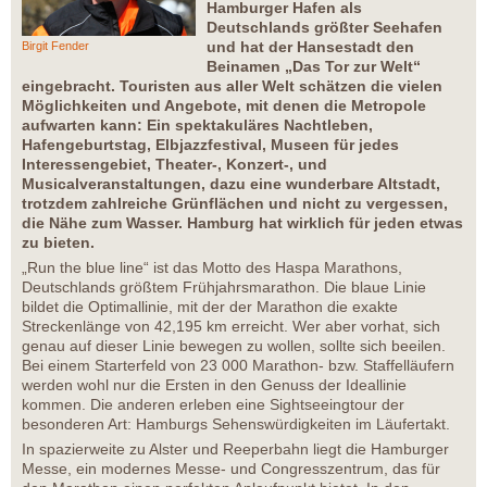
Hamburger Hafen als
Deutschlands größter Seehafen
und hat der Hansestadt den
Birgit Fender
Beinamen „Das Tor zur Welt“
eingebracht. Touristen aus aller Welt schätzen die vielen
Möglichkeiten und Angebote, mit denen die Metropole
aufwarten kann: Ein spektakuläres Nachtleben,
Hafengeburtstag, Elbjazzfestival, Museen für jedes
Interessengebiet, Theater-, Konzert-, und
Musicalveranstaltungen, dazu eine wunderbare Altstadt,
trotzdem zahlreiche Grünflächen und nicht zu vergessen,
die Nähe zum Wasser. Hamburg hat wirklich für jeden etwas
zu bieten.
„Run the blue line“ ist das Motto des Haspa Marathons,
Deutschlands größtem Frühjahrsmarathon. Die blaue Linie
bildet die Optimallinie, mit der der Marathon die exakte
Streckenlänge von 42,195 km erreicht. Wer aber vorhat, sich
genau auf dieser Linie bewegen zu wollen, sollte sich beeilen.
Bei einem Starterfeld von 23 000 Marathon- bzw. Staffelläufern
werden wohl nur die Ersten in den Genuss der Ideallinie
kommen. Die anderen erleben eine Sightseeingtour der
besonderen Art: Hamburgs Sehenswürdigkeiten im Läufertakt.
In spazierweite zu Alster und Reeperbahn liegt die Hamburger
Messe, ein modernes Messe- und Congresszentrum, das für