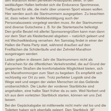
den Marathon einen perfekten Anlaufpunkt bietet. In den
weitläufigen Hallen befindet sich die Endurance Sportmesse,
Treffpunkt für alle, die mehr über unseren Sport wissen wollen.
Hier werden auch die Startnummern ausgegeben. Zu beachten
ist, dass neben der Meldebestätigung auch der
Personalausweis vorgelegt werden muss. An der Startnummer
sind diverse Gutscheine z. B. für die Startertasche befestigt.
Den große Beutel mit allerlei Sponsorengrüßen kann man dann
vor dem Start als Kleiderbeutel abgeben – natürlich geleert und
mit Wechselkleidung versehen. Am Samstag findet in einer der
Hallen die Pasta Party statt, während draußen auf den
Freiflächen die Schülerläufe und der Zehntel-Marathon
ausgetragen werden
Leider gelten in diesem Jahr die Startnummern nicht als
Fahrschein für die öffentlichen Verkehrsmittel, die auf Grund der
gesperrten Straßen die komfortabelste Möglichkeit bieten, sich
am Marathonmorgen zum Start zu begeben. Es empfiehlt sich
rechtzeitig vor Ort zu sein. Trotz perfekter Logistik sind die
Wege weit und wegen der vielen Menschen ist das Gelände
unübersichtlich. Die Läufer der vorderen Startblöcke sind
angehalten, eine halbe Start früher da zu sein. Weil Norbert und
ich aus dem vorletzten Startblock starten, können wir uns Zeit
lassen.
Bei der Gepäckabgabe ist mittlerweile nicht mehr viel los und die
Toiletten haben sich ebenfalls geleert. Den Startblock „M“