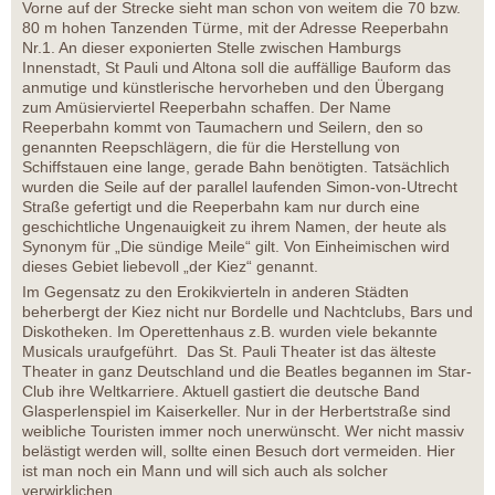
Vorne auf der Strecke sieht man schon von weitem die 70 bzw.
80 m hohen Tanzenden Türme, mit der Adresse Reeperbahn
Nr.1. An dieser exponierten Stelle zwischen Hamburgs
Innenstadt, St Pauli und Altona soll die auffällige Bauform das
anmutige und künstlerische hervorheben und den Übergang
zum Amüsierviertel Reeperbahn schaffen. Der Name
Reeperbahn kommt von Taumachern und Seilern, den so
genannten Reepschlägern, die für die Herstellung von
Schiffstauen eine lange, gerade Bahn benötigten. Tatsächlich
wurden die Seile auf der parallel laufenden Simon-von-Utrecht
Straße gefertigt und die Reeperbahn kam nur durch eine
geschichtliche Ungenauigkeit zu ihrem Namen, der heute als
Synonym für „Die sündige Meile“ gilt. Von Einheimischen wird
dieses Gebiet liebevoll „der Kiez“ genannt.
Im Gegensatz zu den Erokikvierteln in anderen Städten
beherbergt der Kiez nicht nur Bordelle und Nachtclubs, Bars und
Diskotheken. Im Operettenhaus z.B. wurden viele bekannte
Musicals uraufgeführt. Das St. Pauli Theater ist das älteste
Theater in ganz Deutschland und die Beatles begannen im Star-
Club ihre Weltkarriere. Aktuell gastiert die deutsche Band
Glasperlenspiel im Kaiserkeller. Nur in der Herbertstraße sind
weibliche Touristen immer noch unerwünscht. Wer nicht massiv
belästigt werden will, sollte einen Besuch dort vermeiden. Hier
ist man noch ein Mann und will sich auch als solcher
verwirklichen.