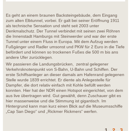
Es geht an einem braunen Backsteingebäude, dem Eingang
zum alten Elbtunnel, vorbei. Er galt bei seiner Eröffnung 1911
als technische Sensation und steht seit 2003 unter
Denkmalschutz. Der Tunnel verbindet mit seinen zwei Röhren
die Innenstadt Hamburgs mit Steinwerder und war der erste
Tunnel unter einem Fluss in Europa. Mit dem Aufzug werden
Fußgänger und Radler umsonst und PKW für 2 Euro in die Tiefe
befördert und können so trockenen Fußes die 500 m bis ans
andere Ufer zurücklegen.
Wir passieren die Landungsbrücken, zentral gelegener
Verkehrsknotenpunkt von S-Bahn, U-Bahn und Schiffen. Der
erste Schiffsanleger an dieser damals am Hafenrand gelegenen
Stelle wurde 1839 errichtet. Er diente als Anlegestelle für
Dampfer, die dort relativ einfach mit Kohle befüllt werden
konnten. Hier hat der NDR einen Hotspot eingerichtet, von dem
aus live übertragen wird. Gut gewählt, denn Zuschauer gibt es
hier massenweise und die Stimmung ist gigantisch. Im
Hintergrund kann man kurz einen Blick auf die Museumsschiffe
„Cap San Diego“ und „Rickmer Rickmers“ werfen.
1
2
3