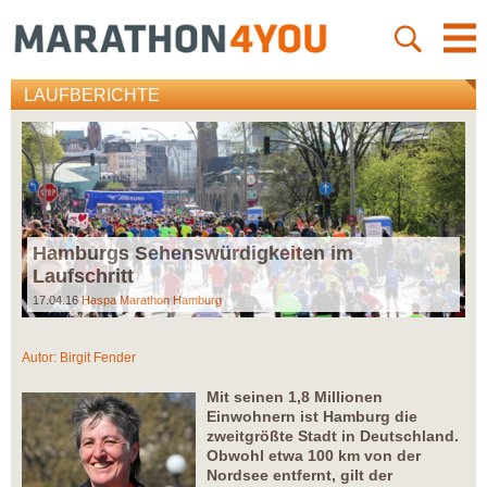
LAUFBERICHTE
Hamburgs Sehenswürdigkeiten im
Laufschritt
17.04.16
Haspa Marathon Hamburg
Autor:
Birgit Fender
Mit seinen 1,8 Millionen
Einwohnern ist Hamburg die
zweitgrößte Stadt in Deutschland.
Obwohl etwa 100 km von der
Nordsee entfernt, gilt der