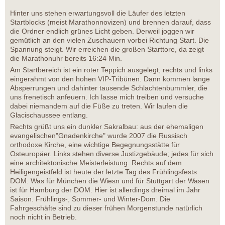
Hinter uns stehen erwartungsvoll die Läufer des letzten
Startblocks (meist Marathonnovizen) und brennen darauf, dass
die Ordner endlich grünes Licht geben. Derweil joggen wir
gemütlich an den vielen Zuschauern vorbei Richtung Start. Die
Spannung steigt. Wir erreichen die großen Starttore, da zeigt
die Marathonuhr bereits 16:24 Min.
Am Startbereich ist ein roter Teppich ausgelegt, rechts und links
eingerahmt von den hohen VIP-Tribünen. Dann kommen lange
Absperrungen und dahinter tausende Schlachtenbummler, die
uns frenetisch anfeuern. Ich lasse mich treiben und versuche
dabei niemandem auf die Füße zu treten. Wir laufen die
Glacischaussee entlang.
Rechts grüßt uns ein dunkler Sakralbau: aus der ehemaligen
evangelischen"Gnadenkirche" wurde 2007 die Russisch
orthodoxe Kirche, eine wichtige Begegnungsstätte für
Osteuropäer. Links stehen diverse Justizgebäude; jedes für sich
eine architektonische Meisterleistung. Rechts auf dem
Heiligengeistfeld ist heute der letzte Tag des Frühlingsfests
DOM. Was für München die Wiesn und für Stuttgart der Wasen
ist für Hamburg der DOM. Hier ist allerdings dreimal im Jahr
Saison. Frühlings-, Sommer- und Winter-Dom. Die
Fahrgeschäfte sind zu dieser frühen Morgenstunde natürlich
noch nicht in Betrieb.