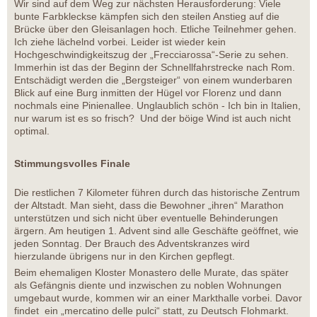
Wir sind auf dem Weg zur nächsten Herausforderung: Viele
bunte Farbkleckse kämpfen sich den steilen Anstieg auf die
Brücke über den Gleisanlagen hoch. Etliche Teilnehmer gehen.
Ich ziehe lächelnd vorbei. Leider ist wieder kein
Hochgeschwindigkeitszug der „Frecciarossa“-Serie zu sehen.
Immerhin ist das der Beginn der Schnellfahrstrecke nach Rom.
Entschädigt werden die „Bergsteiger“ von einem wunderbaren
Blick auf eine Burg inmitten der Hügel vor Florenz und dann
nochmals eine Pinienallee. Unglaublich schön - Ich bin in Italien,
nur warum ist es so frisch? Und der böige Wind ist auch nicht
optimal.
Stimmungsvolles Finale
Die restlichen 7 Kilometer führen durch das historische Zentrum
der Altstadt. Man sieht, dass die Bewohner „ihren“ Marathon
unterstützen und sich nicht über eventuelle Behinderungen
ärgern. Am heutigen 1. Advent sind alle Geschäfte geöffnet, wie
jeden Sonntag. Der Brauch des Adventskranzes wird
hierzulande übrigens nur in den Kirchen gepflegt.
Beim ehemaligen Kloster Monastero delle Murate, das später
als Gefängnis diente und inzwischen zu noblen Wohnungen
umgebaut wurde, kommen wir an einer Markthalle vorbei. Davor
findet ein „mercatino delle pulci“ statt, zu Deutsch Flohmarkt.