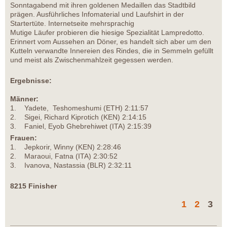
Sonntagabend mit ihren goldenen Medaillen das Stadtbild
prägen. Ausführliches Infomaterial und Laufshirt in der
Startertüte. Internetseite mehrsprachig
Mutige Läufer probieren die hiesige Spezialität Lampredotto.
Erinnert vom Aussehen an Döner, es handelt sich aber um den
Kutteln verwandte Innereien des Rindes, die in Semmeln gefüllt
und meist als Zwischenmahlzeit gegessen werden.
Ergebnisse:
Männer:
1. Yadete, Teshomeshumi (ETH) 2:11:57
2. Sigei, Richard Kiprotich (KEN) 2:14:15
3. Faniel, Eyob Ghebrehiwet (ITA) 2:15:39
Frauen:
1. Jepkorir, Winny (KEN) 2:28:46
2. Maraoui, Fatna (ITA) 2:30:52
3. Ivanova, Nastassia (BLR) 2:32:11
8215 Finisher
1
2
3