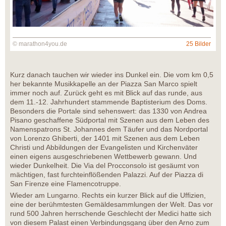
© marathon4you.de
25 Bilder
Kurz danach tauchen wir wieder ins Dunkel ein. Die vom km 0,5
her bekannte Musikkapelle an der Piazza San Marco spielt
immer noch auf. Zurück geht es mit Blick auf das runde, aus
dem 11.-12. Jahrhundert stammende Baptisterium des Doms.
Besonders die Portale sind sehenswert: das 1330 von Andrea
Pisano geschaffene Südportal mit Szenen aus dem Leben des
Namenspatrons St. Johannes dem Täufer und das Nordportal
von Lorenzo Ghiberti, der 1401 mit Szenen aus dem Leben
Christi und Abbildungen der Evangelisten und Kirchenväter
einen eigens ausgeschriebenen Wettbewerb gewann. Und
wieder Dunkelheit. Die Via del Procconsolo ist gesäumt von
mächtigen, fast furchteinflößenden Palazzi. Auf der Piazza di
San Firenze eine Flamencotruppe.
Wieder am Lungarno. Rechts ein kurzer Blick auf die Uffizien,
eine der berühmtesten Gemäldesammlungen der Welt. Das vor
rund 500 Jahren herrschende Geschlecht der Medici hatte sich
von diesem Palast einen Verbindungsgang über den Arno zum