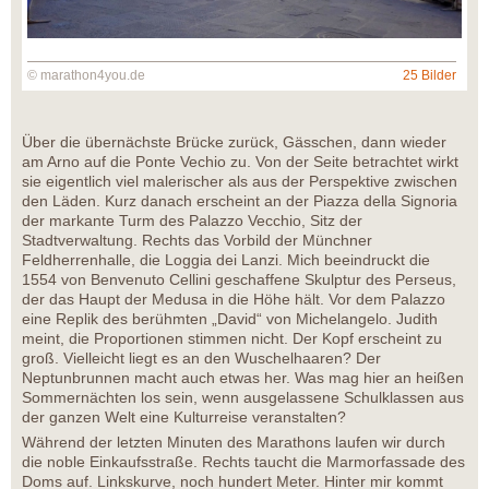
© marathon4you.de
25 Bilder
Über die übernächste Brücke zurück, Gässchen, dann wieder
am Arno auf die Ponte Vechio zu. Von der Seite betrachtet wirkt
sie eigentlich viel malerischer als aus der Perspektive zwischen
den Läden. Kurz danach erscheint an der Piazza della Signoria
der markante Turm des Palazzo Vecchio, Sitz der
Stadtverwaltung. Rechts das Vorbild der Münchner
Feldherrenhalle, die Loggia dei Lanzi. Mich beeindruckt die
1554 von Benvenuto Cellini geschaffene Skulptur des Perseus,
der das Haupt der Medusa in die Höhe hält. Vor dem Palazzo
eine Replik des berühmten „David“ von Michelangelo. Judith
meint, die Proportionen stimmen nicht. Der Kopf erscheint zu
groß. Vielleicht liegt es an den Wuschelhaaren? Der
Neptunbrunnen macht auch etwas her. Was mag hier an heißen
Sommernächten los sein, wenn ausgelassene Schulklassen aus
der ganzen Welt eine Kulturreise veranstalten?
Während der letzten Minuten des Marathons laufen wir durch
die noble Einkaufsstraße. Rechts taucht die Marmorfassade des
Doms auf. Linkskurve, noch hundert Meter. Hinter mir kommt