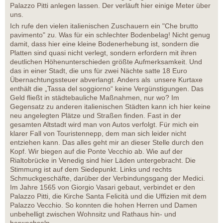
Palazzo Pitti anlegen lassen. Der verläuft hier einige Meter über
uns.
Ich rufe den vielen italienischen Zuschauern ein "Che brutto
pavimento" zu. Was für ein schlechter Bodenbelag! Nicht genug
damit, dass hier eine kleine Bodenerhebung ist, sondern die
Platten sind quasi nicht verlegt, sondern erfordern mit ihren
deutlichen Höhenunterschieden größte Aufmerksamkeit. Und
das in einer Stadt, die uns für zwei Nächte satte 18 Euro
Übernachtungssteuer abverlangt. Anders als unsere Kurtaxe
enthält die „Tassa del soggiorno“ keine Vergünstigungen. Das
Geld fließt in städtebauliche Maßnahmen, nur wo? Im
Gegensatz zu anderen italienischen Städten kann ich hier keine
neu angelegten Plätze und Straßen finden. Fast in der
gesamten Altstadt wird man von Autos verfolgt. Für mich ein
klarer Fall von Touristennepp, dem man sich leider nicht
entziehen kann. Das alles geht mir an dieser Stelle durch den
Kopf. Wir biegen auf die Ponte Vecchio ab. Wie auf der
Rialtobrücke in Venedig sind hier Läden untergebracht. Die
Stimmung ist auf dem Siedepunkt. Links und rechts
Schmuckgeschäfte, darüber der Verbindungsgang der Medici.
Im Jahre 1565 von Giorgio Vasari gebaut, verbindet er den
Palazzo Pitti, die Kirche Santa Felicità und die Uffizien mit dem
Palazzo Vecchio. So konnten die hohen Herren und Damen
unbehelligt zwischen Wohnsitz und Rathaus hin- und
herwechseln.