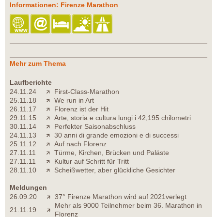
Informationen: Firenze Marathon
Mehr zum Thema
Laufberichte
24.11.24
First-Class-Marathon
25.11.18
We run in Art
26.11.17
Florenz ist der Hit
29.11.15
Arte, storia e cultura lungi i 42,195 chilometri
30.11.14
Perfekter Saisonabschluss
24.11.13
30 anni di grande emozioni e di successi
25.11.12
Auf nach Florenz
27.11.11
Türme, Kirchen, Brücken und Paläste
27.11.11
Kultur auf Schritt für Tritt
28.11.10
Scheißwetter, aber glückliche Gesichter
Meldungen
26.09.20
37° Firenze Marathon wird auf 2021verlegt
Mehr als 9000 Teilnehmer beim 36. Marathon in
21.11.19
Florenz