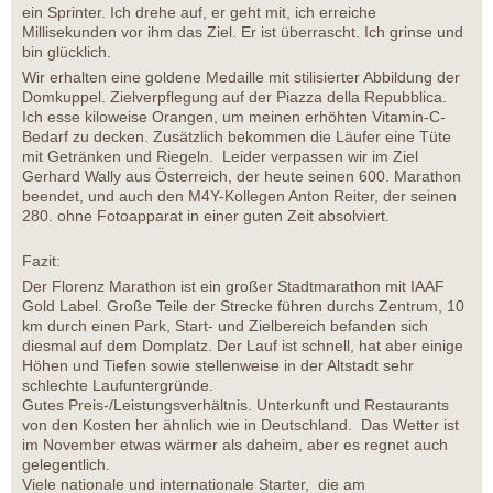
ein Sprinter. Ich drehe auf, er geht mit, ich erreiche
Millisekunden vor ihm das Ziel. Er ist überrascht. Ich grinse und
bin glücklich.
Wir erhalten eine goldene Medaille mit stilisierter Abbildung der
Domkuppel. Zielverpflegung auf der Piazza della Repubblica.
Ich esse kiloweise Orangen, um meinen erhöhten Vitamin-C-
Bedarf zu decken. Zusätzlich bekommen die Läufer eine Tüte
mit Getränken und Riegeln. Leider verpassen wir im Ziel
Gerhard Wally aus Österreich, der heute seinen 600. Marathon
beendet, und auch den M4Y-Kollegen Anton Reiter, der seinen
280. ohne Fotoapparat in einer guten Zeit absolviert.
Fazit:
Der Florenz Marathon ist ein großer Stadtmarathon mit IAAF
Gold Label. Große Teile der Strecke führen durchs Zentrum, 10
km durch einen Park, Start- und Zielbereich befanden sich
diesmal auf dem Domplatz. Der Lauf ist schnell, hat aber einige
Höhen und Tiefen sowie stellenweise in der Altstadt sehr
schlechte Laufuntergründe.
Gutes Preis-/Leistungsverhältnis. Unterkunft und Restaurants
von den Kosten her ähnlich wie in Deutschland. Das Wetter ist
im November etwas wärmer als daheim, aber es regnet auch
gelegentlich.
Viele nationale und internationale Starter, die am