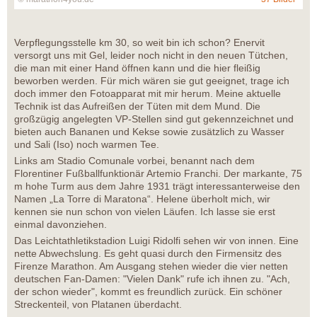
Verpflegungsstelle km 30, so weit bin ich schon? Enervit
versorgt uns mit Gel, leider noch nicht in den neuen Tütchen,
die man mit einer Hand öffnen kann und die hier fleißig
beworben werden. Für mich wären sie gut geeignet, trage ich
doch immer den Fotoapparat mit mir herum. Meine aktuelle
Technik ist das Aufreißen der Tüten mit dem Mund. Die
großzügig angelegten VP-Stellen sind gut gekennzeichnet und
bieten auch Bananen und Kekse sowie zusätzlich zu Wasser
und Sali (Iso) noch warmen Tee.
Links am Stadio Comunale vorbei, benannt nach dem
Florentiner Fußballfunktionär Artemio Franchi. Der markante, 75
m hohe Turm aus dem Jahre 1931 trägt interessanterweise den
Namen „La Torre di Maratona“. Helene überholt mich, wir
kennen sie nun schon von vielen Läufen. Ich lasse sie erst
einmal davonziehen.
Das Leichtathletikstadion Luigi Ridolfi sehen wir von innen. Eine
nette Abwechslung. Es geht quasi durch den Firmensitz des
Firenze Marathon. Am Ausgang stehen wieder die vier netten
deutschen Fan-Damen: "Vielen Dank" rufe ich ihnen zu. "Ach,
der schon wieder", kommt es freundlich zurück. Ein schöner
Streckenteil, von Platanen überdacht.