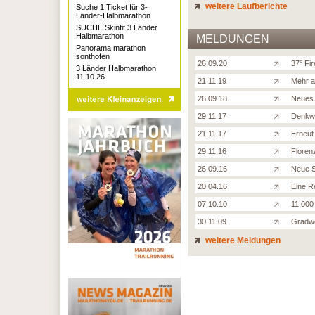
weitere Laufberichte
Suche 1 Ticket für 3-
Länder-Halbmarathon
SUCHE Skinfit 3 Länder
Halbmarathon
MELDUNGEN
Panorama marathon
sonthofen
26.09.20
37° Fi
3 Länder Halbmarathon
11.10.26
21.11.19
Mehr a
26.09.18
Neues 
29.11.17
Denkwü
21.11.17
Erneut
29.11.16
Floren
26.09.16
Neue S
20.04.16
Eine R
07.10.10
11.000
30.11.09
Gradwo
weitere Meldungen