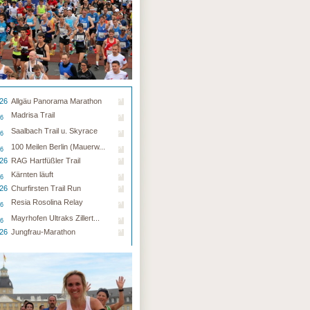
.26
Allgäu Panorama Marathon
Madrisa Trail
26
Saalbach Trail u. Skyrace
26
100 Meilen Berlin (Mauerw...
26
.26
RAG Hartfüßler Trail
Kärnten läuft
26
.26
Churfirsten Trail Run
Resia Rosolina Relay
26
Mayrhofen Ultraks Zillert...
26
.26
Jungfrau-Marathon