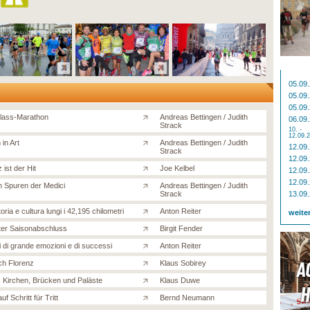
05.09
05.09
05.09
Class-Marathon
Andreas Bettingen / Judith
06.09
Strack
10. -
12.09.
in Art
Andreas Bettingen / Judith
12.09
Strack
12.09
 ist der Hit
Joe Kelbel
12.09
12.09
n Spuren der Medici
Andreas Bettingen / Judith
Strack
13.09
toria e cultura lungi i 42,195 chilometri
Anton Reiter
weite
ter Saisonabschluss
Birgit Fender
i di grande emozioni e di successi
Anton Reiter
ch Florenz
Klaus Sobirey
 Kirchen, Brücken und Paläste
Klaus Duwe
uf Schritt für Tritt
Bernd Neumann