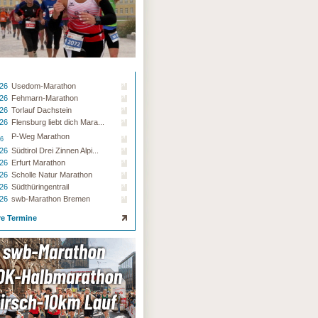
.26
Usedom-Marathon
.26
Fehmarn-Marathon
.26
Torlauf Dachstein
.26
Flensburg liebt dich Mara...
P-Weg Marathon
26
.26
Südtirol Drei Zinnen Alpi...
.26
Erfurt Marathon
.26
Scholle Natur Marathon
.26
Südthüringentrail
.26
swb-Marathon Bremen
re Termine