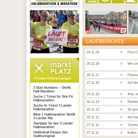
LAUFBERICHTE
24.11.24
First-
25.11.18
We run 
26.11.17
Florenz
27.11.16
Auf de
3 Start Numbers – Skinfit
Half-Marathon
29.11.15
Arte, s
Suche 1 Ticket für Skin Fit
Halbmarathon
30.11.14
Perfek
Suche 4x Ticket 3 Länder
Halbmarathon
24.11.13
30 ann
Biete 1 Halbmarathon Skinfit
25.11.12
Auf na
3-Länder-Ma
Startplatz für den 3 Länder
27.11.11
Türme,
Halbmarathon
Heldentrail Distanz des
27.11.11
Kultur a
Südthüringtrail