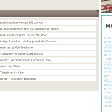
renze Marathon wird auf 2021verlegt
ls 9000 Teilnehmer beim 36. Marathon in Florenz
und Bewährtes beim Florenz Marathon
30.08
rdiger Lauf durch die Hauptstadt der Toskana
05.09
20.09
 mehr als 10.000 Teilnehmer
27.09
z Marathon mit neuem Start und Ziel
04.10
11.10
trecke: Start und Ziel am Florentiner Dom
24.10
eise in den Süden …
25.10
25.10
 Teilnehmer im Visier
01.11
hl löst Ticket nach Barcelona
09.11
06.12
06.12
13.12
07.03
19.04
24.04