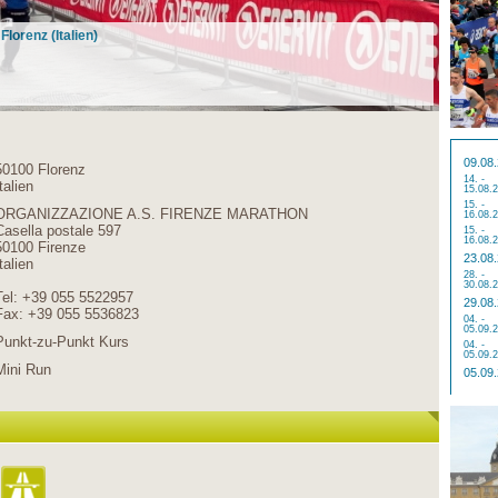
Florenz (Italien)
09.08
50100 Florenz
14. -
talien
15.08.
15. -
ORGANIZZAZIONE A.S. FIRENZE MARATHON
16.08.
Casella postale 597
15. -
16.08.
50100 Firenze
23.08
talien
28. -
30.08.
Tel: +39 055 5522957
29.08
Fax: +39 055 5536823
04. -
05.09.
Punkt-zu-Punkt Kurs
04. -
05.09.
Mini Run
05.09