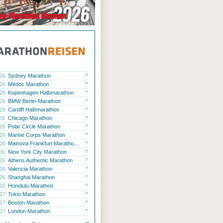
.26
Sydney Marathon
.26
Médoc Marathon
.26
Kopenhagen Halbmarathon
.26
BMW Berlin-Marathon
.26
Cardiff Halbmarathon
.26
Chicago Marathon
.26
Polar Circle Marathon
.26
Marine Corps Marathon
.26
Mainova Frankfurt Maratho...
.26
New York City Marathon
.26
Athens Authentic Marathon
.26
Valencia Marathon
.26
Shanghai Marathon
.26
Honolulu Marathon
.27
Tokio Marathon
.27
Boston Marathon
.27
London Marathon