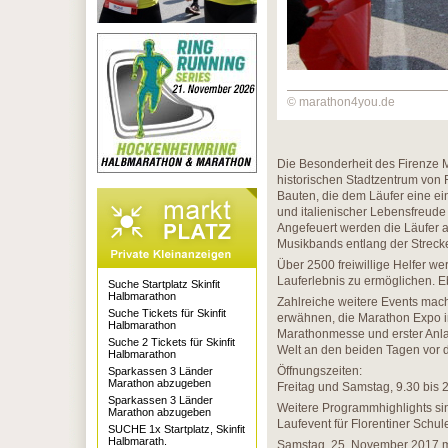
© marathon4you.de
Die Besonderheit des Firenze Ma
historischen Stadtzentrum von F
Bauten, die dem Läufer eine ei
und italienischer Lebensfreude
Angefeuert werden die Läufer a
Musikbands entlang der Streck
Über 2500 freiwillige Helfer w
Lauferlebnis zu ermöglichen. 
Suche Startplatz Skinfit
Halbmarathon
Zahlreiche weitere Events mac
Suche Tickets für Skinfit
erwähnen, die Marathon Expo i
Halbmarathon
Marathonmesse und erster Anlau
Suche 2 Tickets für Skinfit
Welt an den beiden Tagen vor 
Halbmarathon
Öffnungszeiten:
Sparkassen 3 Länder
Marathon abzugeben
Freitag und Samstag, 9.30 bis 
Sparkassen 3 Länder
Weitere Programmhighlights sin
Marathon abzugeben
Laufevent für Florentiner Schul
SUCHE 1x Startplatz, Skinfit
Halbmarath.
Samstag, 25. November 2017 mit 