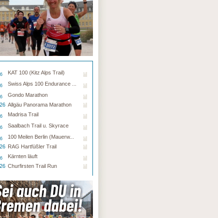
KAT 100 (Kitz Alps Trail)
26
Swiss Alps 100 Endurance ...
26
Gondo Marathon
26
.26
Allgäu Panorama Marathon
Madrisa Trail
26
Saalbach Trail u. Skyrace
26
100 Meilen Berlin (Mauerw...
26
.26
RAG Hartfüßler Trail
Kärnten läuft
26
.26
Churfirsten Trail Run