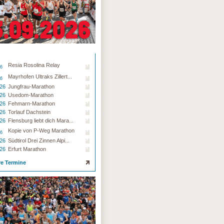
Resia Rosolina Relay
26
Mayrhofen Ultraks Zillert...
26
.26
Jungfrau-Marathon
.26
Usedom-Marathon
.26
Fehmarn-Marathon
.26
Torlauf Dachstein
.26
Flensburg liebt dich Mara...
Kopie von P-Weg Marathon
26
.26
Südtirol Drei Zinnen Alpi...
.26
Erfurt Marathon
re Termine