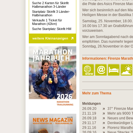
Suche 2 Karten für Skinfit
die Piste des Asics Firenze Ma
Halbmarathon 3-Länder
Wer sich besinnlich auf den Mar
Startplatz Skinfit 3 Länder-
Heiligen Messe in der Basilika
Halbmarathon
Verkaufe 1 Ticket für
Samstag, 25. November, 18.00. I
Marathon (42km)
16.00 bis 17.30 an Gratisführu
Suche Startplatz Skinfit HM
vorzuweisen.
Wer am Sonntagabend nach dem
empfohlen. Das nunmehr legendä
Sonntag, 26.November in der Obi
Informationen: Firenze Marat
Mehr zum Thema
Meldungen
26.09.20
37° Firenze Mar
21.11.19
Mehr als 9000 
26.09.18
Neues und Bewä
29.11.17
Denkwürdiger L
29.11.16
Florenz Maratho
26.09.16
Neue Strecke: S