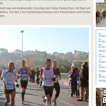
tz.
äuft man am kommenden Sonntag den Ginky Family Run, mit Start um
ubblica. Für den 2 km Familienlauf können sich Erwachsene und Kinder
den.
06. -
08.08.
07. -
09.08.
08. -
09.08.
09.08
14. -
15.08.
15. -
16.08.
15. -
16.08.
23.08
28. -
30.08.
29.08