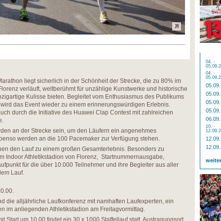
04. -
05.09.
04. -
05.09.
rathon liegt sicherlich in der Schönheit der Strecke, die zu 80% im
05.09
lorenz verläuft, weltberühmt für unzählige Kunstwerke und historische
05.09
nzigartige Kulisse bieten. Begleitet vom Enthusiasmus des Publikums
05.09
 wird das Event wieder zu einem erinnerungswürdigen Erlebnis.
05.09
uch durch die Initiative des Huawei Clap Contest mit zahlreichen
06.09
e.
10. -
erden an der Strecke sein, um den Läufern ein angenehmes
12.09.
Ebenso werden an die 100 Pacemaker zur Verfügung stehen.
12.09
12.09
hen den Lauf zu einem großen Gesamterlebnis. Besonders zu
m Indoor Athletikstadion von Florenz, Startnummernausgabe,
weite
fpunkt für die über 10.000 Teilnehmer und ihre Begleiter aus aller
dem Lauf.
20.00.
d die alljährliche Laufkonferenz mit namhaften Laufexperten, ein
en im anliegenden Athletikstadion am Freitagvormittag.
Start um 10.00 findet ein 30 x 1000 Staffellauf statt, Austragungsort