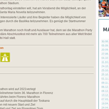
rathon Stadium.
athontag einstellen will, hat am Vorabend die Möglichkeit, an der
 Santa Maria Novella teilzunehmen.
nteressierte Läufer und ihre Begleiter haben die Möglichkeit von
ngen durch die Basilika teilzunehmen. Es genügt die Startnummer
 Marathon noch Kraft und Ausdauer hat, dem sei die Marathon Party
re Abschlussfest mit mehr als 700 Teilnehmern aus aller Welt findet
 Hall statt.
30.08
05.09
hon
20.09
27.09
04.10
11.10
24.10
25.10
25.10
01.11
09.11
06.12
athon wird auf 2021verlegt
06.12
Teilnehmer beim 36. Marathon in Florenz
13.12
hrtes beim Florenz Marathon
07.03
auf durch die Hauptstadt der Toskana
19.04
n mit neuem Start und Ziel
24.04
tart und Ziel am Florentiner Dom