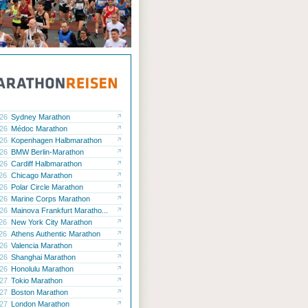
.26
Sydney Marathon
.26
Médoc Marathon
.26
Kopenhagen Halbmarathon
.26
BMW Berlin-Marathon
.26
Cardiff Halbmarathon
.26
Chicago Marathon
.26
Polar Circle Marathon
.26
Marine Corps Marathon
.26
Mainova Frankfurt Maratho...
.26
New York City Marathon
.26
Athens Authentic Marathon
.26
Valencia Marathon
.26
Shanghai Marathon
.26
Honolulu Marathon
.27
Tokio Marathon
.27
Boston Marathon
.27
London Marathon