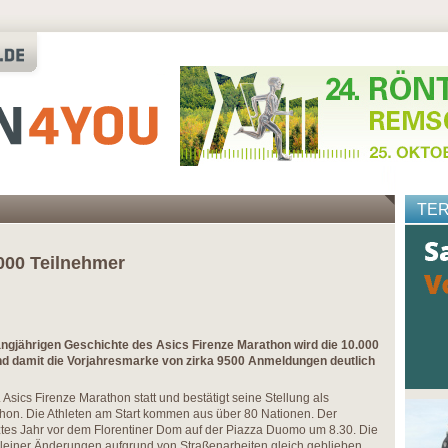
TE
000 Teilnehmer
angjährigen Geschichte des Asics Firenze Marathon wird die 10.000
d damit die Vorjahresmarke von zirka 9500 Anmeldungen deutlich
Asics Firenze Marathon statt und bestätigt seine Stellung als
athon. Die Athleten am Start kommen aus über 80 Nationen. Der
etztes Jahr vor dem Florentiner Dom auf der Piazza Duomo um 8.30. Die
kleiner Änderungen aufgrund von Straßenarbeiten gleich geblieben,