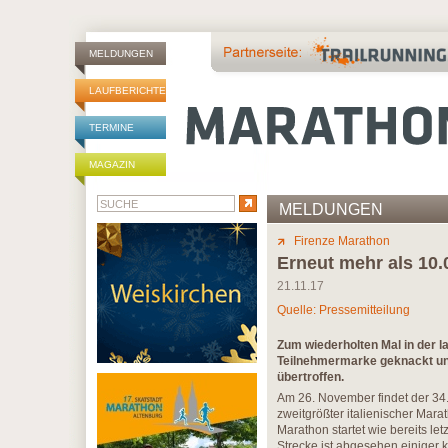
MELDUNGEN
LAUFBERICHTE
TERMINE
MAGAZIN
MELDUNGEN
Firenze Marathon
Erneut mehr als 10.
21.11.17
Quelle: Pressemitteilung
Zum wiederholten Mal in der l
Teilnehmermarke geknackt un
übertroffen.
Am 26. November findet der 34. 
zweitgrößter italienischer Mar
Marathon startet wie bereits l
Strecke ist abgesehen einiger 