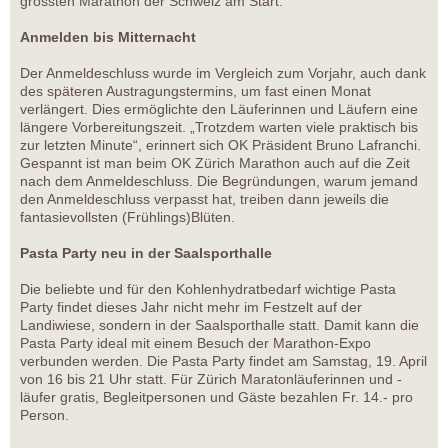
grössten Marathon der Schweiz am Start.
Anmelden bis Mitternacht
Der Anmeldeschluss wurde im Vergleich zum Vorjahr, auch dank
des späteren Austragungstermins, um fast einen Monat
verlängert. Dies ermöglichte den Läuferinnen und Läufern eine
längere Vorbereitungszeit. „Trotzdem warten viele praktisch bis
zur letzten Minute“, erinnert sich OK Präsident Bruno Lafranchi.
Gespannt ist man beim OK Zürich Marathon auch auf die Zeit
nach dem Anmeldeschluss. Die Begründungen, warum jemand
den Anmeldeschluss verpasst hat, treiben dann jeweils die
fantasievollsten (Frühlings)Blüten.
Pasta Party neu in der Saalsporthalle
Die beliebte und für den Kohlenhydratbedarf wichtige Pasta
Party findet dieses Jahr nicht mehr im Festzelt auf der
Landiwiese, sondern in der Saalsporthalle statt. Damit kann die
Pasta Party ideal mit einem Besuch der Marathon-Expo
verbunden werden. Die Pasta Party findet am Samstag, 19. April
von 16 bis 21 Uhr statt. Für Zürich Maratonläuferinnen und -
läufer gratis, Begleitpersonen und Gäste bezahlen Fr. 14.- pro
Person.