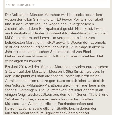
© marathon4you.de
Der Volksbank-Münster-Marathon wird ja allseits besonders
wegen der tollen Stimmung an 10 Power-Points in der Stadt
und in den Stadtteilen und wegen des unvergesslichen
Zieleinlaufs auf dem Prinzipalmarkt gelobt. Nicht zuletzt wohl
auch deshalb wurde der Volksbank-Münster-Marathon von den
M4Y-Leserinnen und Lesern im vergangenen Jahr zum
beliebtesten Marathon in NRW gewählt. Wegen der abermals
sehr gelungenen und stimmungsvollen 12. Auflage in diesem
Jahr mit dem fantastischen Streckenrekord von Eleni
Gebrehiwot macht man sich Hoffnung, diesen beliebten Titel
verteidigen zu können.
Bis Juni 2014 will der Münster-Marathon in vielen europäischen
Städten auf den Marathon-Messen kräftig für sich werben. In
den Mittelpunkt will man die Stadt Münster mit ihren vielen
Attraktionen stellen und zeigen, dass es sich lohnt, anlässlich
des Volksbank-Münster-Marathons gleich mehrere Tage in der
Stadt zu verbringen. Die Laufstrecke führt unter anderem an
einigen Originalschauplätzen aus den Krimi-Serien "Tatort" und
"Wilsberg" vorbei, sowie an vielen historischen Stätten
Münsters, am Aasee, herrlichen Parklandschaften und
Herrenhäusern, sowie etlichen Stadtteilen, in denen der
Münster-Marathon zum Highlight des Jahres gehört.