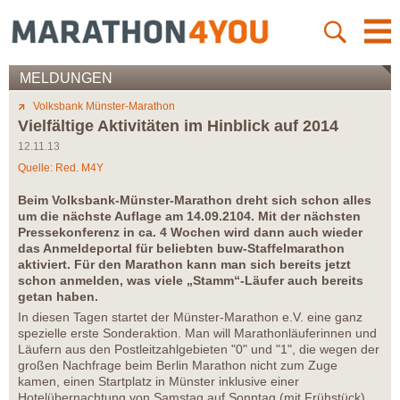
MELDUNGEN
Volksbank Münster-Marathon
Vielfältige Aktivitäten im Hinblick auf 2014
12.11.13
Quelle: Red. M4Y
Beim Volksbank-Münster-Marathon dreht sich schon alles
um die nächste Auflage am 14.09.2104. Mit der nächsten
Pressekonferenz in ca. 4 Wochen wird dann auch wieder
das Anmeldeportal für beliebten buw-Staffelmarathon
aktiviert. Für den Marathon kann man sich bereits jetzt
schon anmelden, was viele „Stamm“-Läufer auch bereits
getan haben.
In diesen Tagen startet der Münster-Marathon e.V. eine ganz
spezielle erste Sonderaktion. Man will Marathonläuferinnen und
Läufern aus den Postleitzahlgebieten "0" und "1", die wegen der
großen Nachfrage beim Berlin Marathon nicht zum Zuge
kamen, einen Startplatz in Münster inklusive einer
Hotelübernachtung von Samstag auf Sonntag (mit Frühstück)