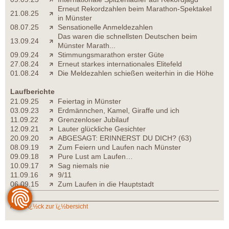
Erneut Rekordzahlen beim Marathon-Spektakel
21.08.25
in Münster
08.07.25
Sensationelle Anmeldezahlen
Das waren die schnellsten Deutschen beim
13.09.24
Münster Marath...
09.09.24
Stimmungsmarathon erster Güte
27.08.24
Erneut starkes internationales Elitefeld
01.08.24
Die Meldezahlen schießen weiterhin in die Höhe
Laufberichte
21.09.25
Feiertag in Münster
03.09.23
Erdmännchen, Kamel, Giraffe und ich
11.09.22
Grenzenloser Jubilauf
12.09.21
Lauter glückliche Gesichter
20.09.20
ABGESAGT: ERINNERST DU DICH? (63)
08.09.19
Zum Feiern und Laufen nach Münster
09.09.18
Pure Lust am Laufen…
10.09.17
Sag niemals nie
11.09.16
9/11
06.09.15
Zum Laufen in die Hauptstadt
zurï¿½ck zur ï¿½bersicht