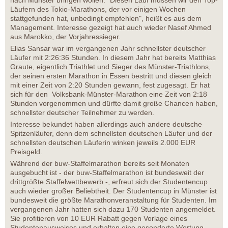
nach Münster bringen wollen. "Diesen Lauf müssen wir den Top-
Läufern des Tokio-Marathons, der vor einigen Wochen
stattgefunden hat, unbedingt empfehlen", heißt es aus dem
Management. Interesse gezeigt hat auch wieder Nasef Ahmed
aus Marokko, der Vorjahressieger.
Elias Sansar war im vergangenen Jahr schnellster deutscher
Läufer mit 2:26:36 Stunden. In diesem Jahr hat bereits Matthias
Graute, eigentlich Triathlet und Sieger des Münster-Triathlons,
der seinen ersten Marathon in Essen bestritt und diesen gleich
mit einer Zeit von 2:20 Stunden gewann, fest zugesagt. Er hat
sich für den Volksbank-Münster-Marathon eine Zeit von 2:18
Stunden vorgenommen und dürfte damit große Chancen haben,
schnellster deutscher Teilnehmer zu werden.
Interesse bekundet haben allerdings auch andere deutsche
Spitzenläufer, denn dem schnellsten deutschen Läufer und der
schnellsten deutschen Läuferin winken jeweils 2.000 EUR
Preisgeld.
Während der buw-Staffelmarathon bereits seit Monaten
ausgebucht ist - der buw-Staffelmarathon ist bundesweit der
drittgrößte Staffelwettbewerb -, erfreut sich der Studentencup
auch wieder großer Beliebtheit. Der Studentencup in Münster ist
bundesweit die größte Marathonveranstaltung für Studenten. Im
vergangenen Jahr hatten sich dazu 170 Studenten angemeldet.
Sie profitieren von 10 EUR Rabatt gegen Vorlage eines
Studentenausweises und erhalten eine gesonderte Wertung.