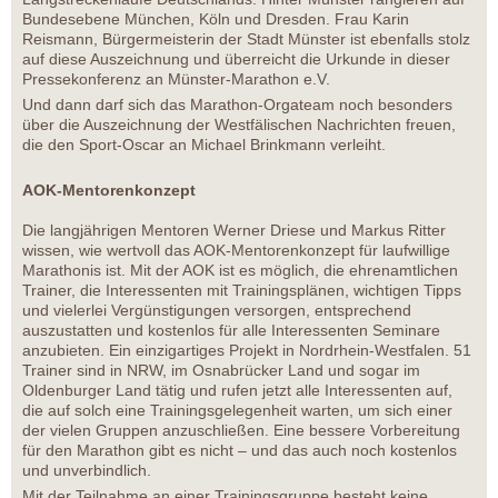
Bundesebene München, Köln und Dresden. Frau Karin
Reismann, Bürgermeisterin der Stadt Münster ist ebenfalls stolz
auf diese Auszeichnung und überreicht die Urkunde in dieser
Pressekonferenz an Münster-Marathon e.V.
Und dann darf sich das Marathon-Orgateam noch besonders
über die Auszeichnung der Westfälischen Nachrichten freuen,
die den Sport-Oscar an Michael Brinkmann verleiht.
AOK-Mentorenkonzept
Die langjährigen Mentoren Werner Driese und Markus Ritter
wissen, wie wertvoll das AOK-Mentorenkonzept für laufwillige
Marathonis ist. Mit der AOK ist es möglich, die ehrenamtlichen
Trainer, die Interessenten mit Trainingsplänen, wichtigen Tipps
und vielerlei Vergünstigungen versorgen, entsprechend
auszustatten und kostenlos für alle Interessenten Seminare
anzubieten. Ein einzigartiges Projekt in Nordrhein-Westfalen. 51
Trainer sind in NRW, im Osnabrücker Land und sogar im
Oldenburger Land tätig und rufen jetzt alle Interessenten auf,
die auf solch eine Trainingsgelegenheit warten, um sich einer
der vielen Gruppen anzuschließen. Eine bessere Vorbereitung
für den Marathon gibt es nicht – und das auch noch kostenlos
und unverbindlich.
Mit der Teilnahme an einer Trainingsgruppe besteht keine