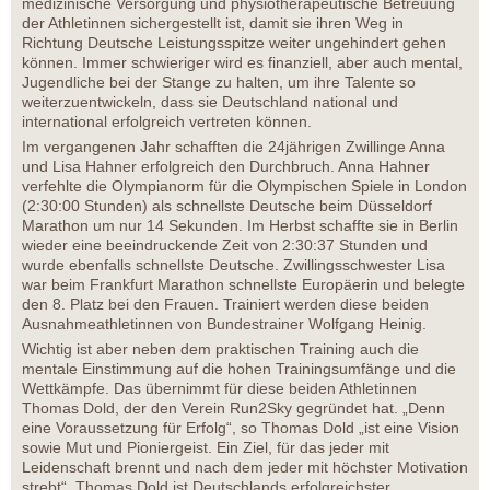
medizinische Versorgung und physiotherapeutische Betreuung
der Athletinnen sichergestellt ist, damit sie ihren Weg in
Richtung Deutsche Leistungsspitze weiter ungehindert gehen
können. Immer schwieriger wird es finanziell, aber auch mental,
Jugendliche bei der Stange zu halten, um ihre Talente so
weiterzuentwickeln, dass sie Deutschland national und
international erfolgreich vertreten können.
Im vergangenen Jahr schafften die 24jährigen Zwillinge Anna
und Lisa Hahner erfolgreich den Durchbruch. Anna Hahner
verfehlte die Olympianorm für die Olympischen Spiele in London
(2:30:00 Stunden) als schnellste Deutsche beim Düsseldorf
Marathon um nur 14 Sekunden. Im Herbst schaffte sie in Berlin
wieder eine beeindruckende Zeit von 2:30:37 Stunden und
wurde ebenfalls schnellste Deutsche. Zwillingsschwester Lisa
war beim Frankfurt Marathon schnellste Europäerin und belegte
den 8. Platz bei den Frauen. Trainiert werden diese beiden
Ausnahmeathletinnen von Bundestrainer Wolfgang Heinig.
Wichtig ist aber neben dem praktischen Training auch die
mentale Einstimmung auf die hohen Trainingsumfänge und die
Wettkämpfe. Das übernimmt für diese beiden Athletinnen
Thomas Dold, der den Verein Run2Sky gegründet hat. „Denn
eine Voraussetzung für Erfolg“, so Thomas Dold „ist eine Vision
sowie Mut und Pioniergeist. Ein Ziel, für das jeder mit
Leidenschaft brennt und nach dem jeder mit höchster Motivation
strebt“. Thomas Dold ist Deutschlands erfolgreichster