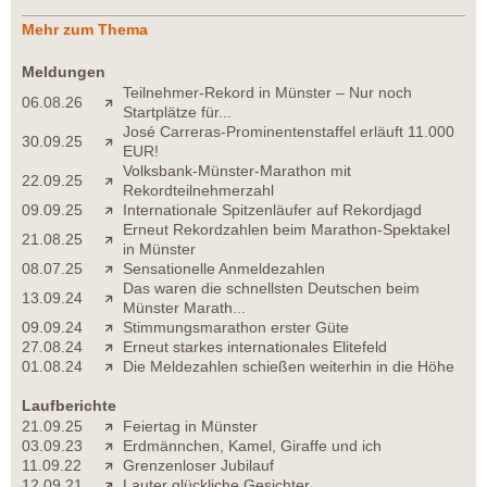
Mehr zum Thema
Meldungen
Teilnehmer-Rekord in Münster – Nur noch
06.08.26
Startplätze für...
José Carreras-Prominentenstaffel erläuft 11.000
30.09.25
EUR!
Volksbank-Münster-Marathon mit
22.09.25
Rekordteilnehmerzahl
09.09.25
Internationale Spitzenläufer auf Rekordjagd
Erneut Rekordzahlen beim Marathon-Spektakel
21.08.25
in Münster
08.07.25
Sensationelle Anmeldezahlen
Das waren die schnellsten Deutschen beim
13.09.24
Münster Marath...
09.09.24
Stimmungsmarathon erster Güte
27.08.24
Erneut starkes internationales Elitefeld
01.08.24
Die Meldezahlen schießen weiterhin in die Höhe
Laufberichte
21.09.25
Feiertag in Münster
03.09.23
Erdmännchen, Kamel, Giraffe und ich
11.09.22
Grenzenloser Jubilauf
12.09.21
Lauter glückliche Gesichter