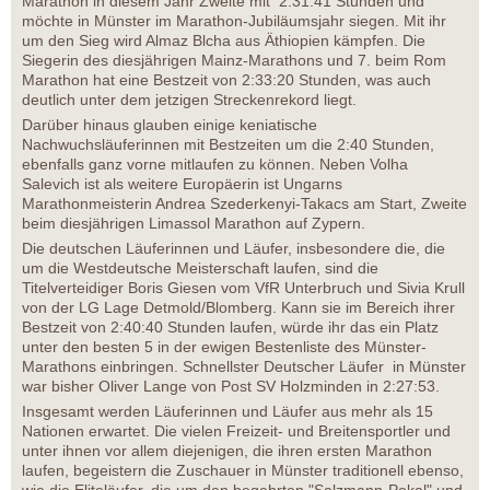
Marathon in diesem Jahr Zweite mit 2:31:41 Stunden und
möchte in Münster im Marathon-Jubiläumsjahr siegen. Mit ihr
um den Sieg wird Almaz Blcha aus Äthiopien kämpfen. Die
Siegerin des diesjährigen Mainz-Marathons und 7. beim Rom
Marathon hat eine Bestzeit von 2:33:20 Stunden, was auch
deutlich unter dem jetzigen Streckenrekord liegt.
Darüber hinaus glauben einige keniatische
Nachwuchsläuferinnen mit Bestzeiten um die 2:40 Stunden,
ebenfalls ganz vorne mitlaufen zu können. Neben Volha
Salevich ist als weitere Europäerin ist Ungarns
Marathonmeisterin Andrea Szederkenyi-Takacs am Start, Zweite
beim diesjährigen Limassol Marathon auf Zypern.
Die deutschen Läuferinnen und Läufer, insbesondere die, die
um die Westdeutsche Meisterschaft laufen, sind die
Titelverteidiger Boris Giesen vom VfR Unterbruch und Sivia Krull
von der LG Lage Detmold/Blomberg. Kann sie im Bereich ihrer
Bestzeit von 2:40:40 Stunden laufen, würde ihr das ein Platz
unter den besten 5 in der ewigen Bestenliste des Münster-
Marathons einbringen. Schnellster Deutscher Läufer in Münster
war bisher Oliver Lange von Post SV Holzminden in 2:27:53.
Insgesamt werden Läuferinnen und Läufer aus mehr als 15
Nationen erwartet. Die vielen Freizeit- und Breitensportler und
unter ihnen vor allem diejenigen, die ihren ersten Marathon
laufen, begeistern die Zuschauer in Münster traditionell ebenso,