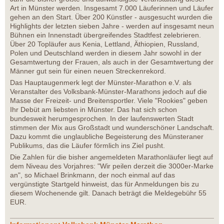
Art in Münster werden. Insgesamt 7.000 Läuferinnen und Läufer
gehen an den Start. Über 200 Künstler - ausgesucht wurden die
Highlights der letzten sieben Jahre - werden auf insgesamt neun
Bühnen ein Innenstadt übergreifendes Stadtfest zelebrieren.
Über 20 Topläufer aus Kenia, Lettland, Äthiopien, Russland,
Polen und Deutschland werden in diesem Jahr sowohl in der
Gesamtwertung der Frauen, als auch in der Gesamtwertung der
Männer gut sein für einen neuen Streckenrekord.
Das Hauptaugenmerk legt der Münster-Marathon e.V. als
Veranstalter des Volksbank-Münster-Marathons jedoch auf die
Masse der Freizeit- und Breitensportler. Viele "Rookies" geben
Ihr Debüt am liebsten in Münster. Das hat sich schon
bundesweit herumgesprochen. In der laufenswerten Stadt
stimmen der Mix aus Großstadt und wunderschöner Landschaft.
Dazu kommt die unglaubliche Begeisterung des Münsteraner
Publikums, das die Läufer förmlich ins Ziel pusht.
Die Zahlen für die bisher angemeldeten Marathonläufer liegt auf
dem Niveau des Vorjahres: "Wir peilen derzeit die 3000er-Marke
an", so Michael Brinkmann, der noch einmal auf das
vergünstigte Startgeld hinweist, das für Anmeldungen bis zu
diesem Wochenende gilt. Danach beträgt die Meldegebühr 55
EUR.