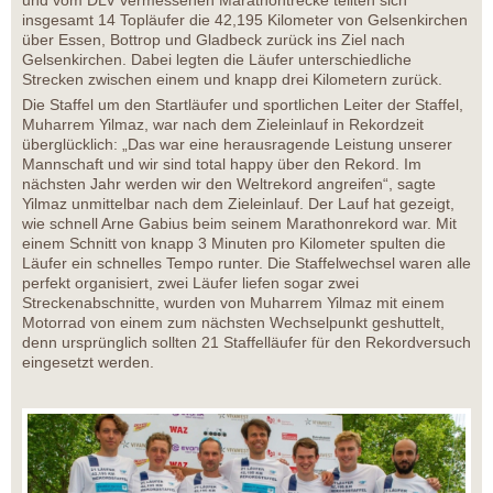
und vom DLV vermessenen Marathontrecke teilten sich
insgesamt 14 Topläufer die 42,195 Kilometer von Gelsenkirchen
über Essen, Bottrop und Gladbeck zurück ins Ziel nach
Gelsenkirchen. Dabei legten die Läufer unterschiedliche
Strecken zwischen einem und knapp drei Kilometern zurück.
Die Staffel um den Startläufer und sportlichen Leiter der Staffel,
Muharrem Yilmaz, war nach dem Zieleinlauf in Rekordzeit
überglücklich: „Das war eine herausragende Leistung unserer
Mannschaft und wir sind total happy über den Rekord. Im
nächsten Jahr werden wir den Weltrekord angreifen“, sagte
Yilmaz unmittelbar nach dem Zieleinlauf. Der Lauf hat gezeigt,
wie schnell Arne Gabius beim seinem Marathonrekord war. Mit
einem Schnitt von knapp 3 Minuten pro Kilometer spulten die
Läufer ein schnelles Tempo runter. Die Staffelwechsel waren alle
perfekt organisiert, zwei Läufer liefen sogar zwei
Streckenabschnitte, wurden von Muharrem Yilmaz mit einem
Motorrad von einem zum nächsten Wechselpunkt geshuttelt,
denn ursprünglich sollten 21 Staffelläufer für den Rekordversuch
eingesetzt werden.