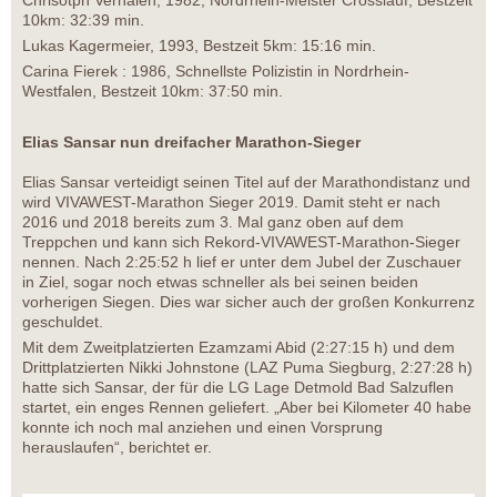
Chrisotph Verhalen, 1982, Nordrhein-Meister Crosslauf, Bestzeit
10km: 32:39 min.
Lukas Kagermeier, 1993, Bestzeit 5km: 15:16 min.
Carina Fierek : 1986, Schnellste Polizistin in Nordrhein-
Westfalen, Bestzeit 10km: 37:50 min.
Elias Sansar nun dreifacher Marathon-Sieger
Elias Sansar verteidigt seinen Titel auf der Marathondistanz und
wird VIVAWEST-Marathon Sieger 2019. Damit steht er nach
2016 und 2018 bereits zum 3. Mal ganz oben auf dem
Treppchen und kann sich Rekord-VIVAWEST-Marathon-Sieger
nennen. Nach 2:25:52 h lief er unter dem Jubel der Zuschauer
in Ziel, sogar noch etwas schneller als bei seinen beiden
vorherigen Siegen. Dies war sicher auch der großen Konkurrenz
geschuldet.
Mit dem Zweitplatzierten Ezamzami Abid (2:27:15 h) und dem
Drittplatzierten Nikki Johnstone (LAZ Puma Siegburg, 2:27:28 h)
hatte sich Sansar, der für die LG Lage Detmold Bad Salzuflen
startet, ein enges Rennen geliefert. „Aber bei Kilometer 40 habe
konnte ich noch mal anziehen und einen Vorsprung
herauslaufen“, berichtet er.