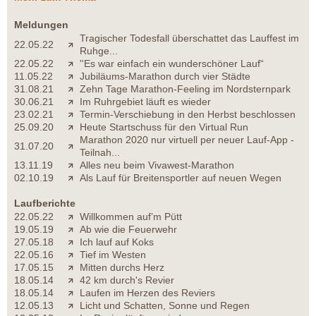
Meldungen
Tragischer Todesfall überschattet das Lauffest im
22.05.22
Ruhge...
22.05.22
''Es war einfach ein wunderschöner Lauf“
11.05.22
Jubiläums-Marathon durch vier Städte
31.08.21
Zehn Tage Marathon-Feeling im Nordsternpark
30.06.21
Im Ruhrgebiet läuft es wieder
23.02.21
Termin-Verschiebung in den Herbst beschlossen
25.09.20
Heute Startschuss für den Virtual Run
Marathon 2020 nur virtuell per neuer Lauf-App -
31.07.20
Teilnah...
13.11.19
Alles neu beim Vivawest-Marathon
02.10.19
Als Lauf für Breitensportler auf neuen Wegen
Laufberichte
22.05.22
Willkommen auf’m Pütt
19.05.19
Ab wie die Feuerwehr
27.05.18
Ich lauf auf Koks
22.05.16
Tief im Westen
17.05.15
Mitten durchs Herz
18.05.14
42 km durch's Revier
18.05.14
Laufen im Herzen des Reviers
12.05.13
Licht und Schatten, Sonne und Regen