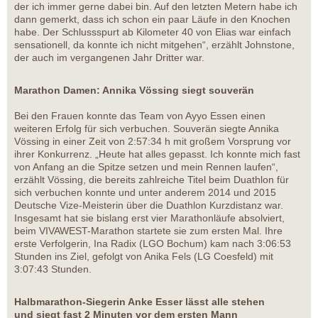
der ich immer gerne dabei bin. Auf den letzten Metern habe ich
dann gemerkt, dass ich schon ein paar Läufe in den Knochen
habe. Der Schlussspurt ab Kilometer 40 von Elias war einfach
sensationell, da konnte ich nicht mitgehen“, erzählt Johnstone,
der auch im vergangenen Jahr Dritter war.
Marathon Damen: Annika Vössing siegt souverän
Bei den Frauen konnte das Team von Ayyo Essen einen
weiteren Erfolg für sich verbuchen. Souverän siegte Annika
Vössing in einer Zeit von 2:57:34 h mit großem Vorsprung vor
ihrer Konkurrenz. „Heute hat alles gepasst. Ich konnte mich fast
von Anfang an die Spitze setzen und mein Rennen laufen“,
erzählt Vössing, die bereits zahlreiche Titel beim Duathlon für
sich verbuchen konnte und unter anderem 2014 und 2015
Deutsche Vize-Meisterin über die Duathlon Kurzdistanz war.
Insgesamt hat sie bislang erst vier Marathonläufe absolviert,
beim VIVAWEST-Marathon startete sie zum ersten Mal. Ihre
erste Verfolgerin, Ina Radix (LGO Bochum) kam nach 3:06:53
Stunden ins Ziel, gefolgt von Anika Fels (LG Coesfeld) mit
3:07:43 Stunden.
Halbmarathon-Siegerin Anke Esser lässt alle stehen
und siegt fast 2 Minuten vor dem ersten Mann