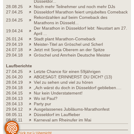
Düsseldor...
28.08.25
Noch mehr Teilnehmer und noch mehr DJs
27.04.25
Düsseldorf Marathon feiert umjubeltes Comeback
Rekordzahlen auf beim Comeback des
23.04.25
Marathons in Düsseld...
Der Marathon in Düsseldorf lebt: Neustart am 27.
19.04.24
April ...
26.01.24
Stadt plant Marathon-Comeback
29.04.19
Meister-Titel an Gröschel und Scherl
24.07.18
Jetzt mit Sonja Oberem an der Spitze
29.04.18
Gröschel und Amrhein Deutsche Meister
Laufberichte
27.04.25
Letzte Chance für einen 59jährigen
26.04.20
ABGESAGT: ERINNERST DU DICH? (13)
28.04.19
Viel zu sehen und viel zu hören
29.04.18
„Ach wärst du doch in Düsseldorf geblieben….
26.04.15
Nur kein Understatement!
28.04.13
Wo ist Paul?
28.04.13
Party pur
29.04.12
Ausgelassenes Jubiläums-Marathonfest
08.05.11
Düsseldorf im Lauffieber
08.05.11
Karneval am Rheinufer im Mai
zurï¿½ck zur ï¿½bersicht