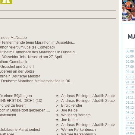
zt neue Maßstäbe
0 Teilnehmende beim Marathon in Düsseldor...
athon feiert umjubeltes Comeback
30.08
uf beim Comeback des Marathons in Düsseld...
05.09
Düsseldorf lebt: Neustart am 27. April ...
rathon-Comeback
20.09
n Gröschel und Scherl
27.09
 Oberem an der Spitze
04.10
mrhein Deutsche Meister
11.10
 Deutsche Marathon-Meisterschaften in Dü...
24.10
25.10
25.10
ür einen 59jährigen
Andreas Bettingen / Judith Strack
01.11
INNERST DU DICH? (13)
Andreas Bettingen / Judith Strack
09.11
nd viel zu hören
Birgit Fender
06.12
och in Düsseldorf geblieben….
Joe Kelbel
06.12
statement!
Wolfgang Bernath
13.12
Joe Kelbel
07.03
Andreas Bettingen / Judith Strack
19.04
Jubiläums-Marathonfest
Werner Kerkenbusch
24.04
auffieber
Werner Kerkenbusch