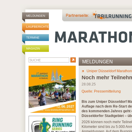
MELDUNGEN
LAUFBERICHTE
TERMINE
MAGAZIN
MELDUNGEN
Uniper Düsseldorf Marathon
Noch mehr Teilneh
28.08.25
Quelle: Pressemitteilung
Bis zum Uniper Düsseldorf Mar
Auflage nach dem Re-Start des 
des kommenden Jahres geht e
Düsseldorfer Stadtgebiet – übe
2026 können noch mehr Teilne
Kilometer sind bis zu 5.000 A
Anmeldungen. Auf dem Burgplatz