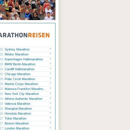
.26
Sydney Marathon
.26
Médoc Marathon
.26
Kopenhagen Halbmarathon
.26
BMW Berlin-Marathon
.26
Cardiff Halbmarathon
.26
Chicago Marathon
.26
Polar Circle Marathon
.26
Marine Corps Marathon
.26
Mainova Frankfurt Maratho...
.26
New York City Marathon
.26
Athens Authentic Marathon
.26
Valencia Marathon
.26
Shanghai Marathon
.26
Honolulu Marathon
.27
Tokio Marathon
.27
Boston Marathon
.27
London Marathon