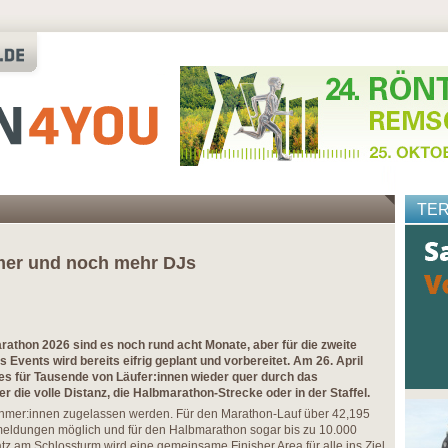
TE
mer und noch mehr DJs
athon 2026 sind es noch rund acht Monate, aber für die zweite
Events wird bereits eifrig geplant und vorbereitet. Am 26. April
s für Tausende von Läufer:innen wieder quer durch das
r die volle Distanz, die Halbmarathon-Strecke oder in der Staffel.
hmer:innen zugelassen werden. Für den Marathon-Lauf über 42,195
nmeldungen möglich und für den Halbmarathon sogar bis zu 10.000
 am Schlossturm wird eine gemeinsame Finisher Area für alle ins Ziel