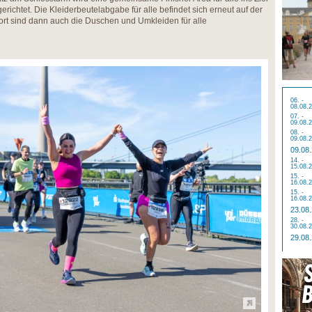
ichtet. Die Kleiderbeutelabgabe für alle befindet sich erneut auf der
ort sind dann auch die Duschen und Umkleiden für alle
06. -
08.08.
07. -
09.08.
08. -
09.08.
09.08
14. -
15.08.
15. -
16.08.
15. -
16.08.
23.08
28. -
30.08.
29.08