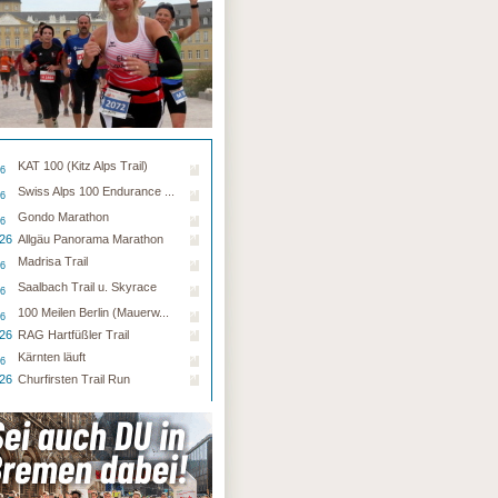
KAT 100 (Kitz Alps Trail)
26
Swiss Alps 100 Endurance ...
26
Gondo Marathon
26
.26
Allgäu Panorama Marathon
Madrisa Trail
26
Saalbach Trail u. Skyrace
26
100 Meilen Berlin (Mauerw...
26
.26
RAG Hartfüßler Trail
Kärnten läuft
26
.26
Churfirsten Trail Run