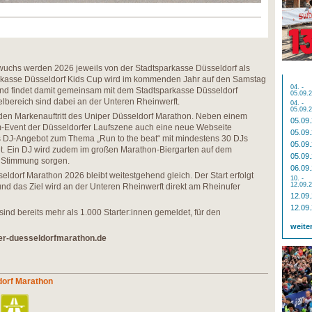
wuchs werden 2026 jeweils von der Stadtsparkasse Düsseldorf als
parkasse Düsseldorf Kids Cup wird im kommenden Jahr auf den Samstag
04. -
nd findet damit gemeinsam mit dem Stadtsparkasse Düsseldorf
05.09.
ielbereich sind dabei an der Unteren Rheinwerft.
04. -
05.09.
den Markenauftritt des Uniper Düsseldorf Marathon. Neben einem
05.09
-Event der Düsseldorfer Laufszene auch eine neue Webseite
05.09
DJ-Angebot zum Thema „Run to the beat“ mit mindestens 30 DJs
05.09
et. Ein DJ wird zudem im großen Marathon-Biergarten auf dem
05.09
r Stimmung sorgen.
06.09
eldorf Marathon 2026 bleibt weitestgehend gleich. Der Start erfolgt
10. -
12.09.
d das Ziel wird an der Unteren Rheinwerft direkt am Rheinufer
12.09
12.09
sind bereits mehr als 1.000 Starter:innen gemeldet, für den
weite
er-duesseldorfmarathon.de
dorf Marathon