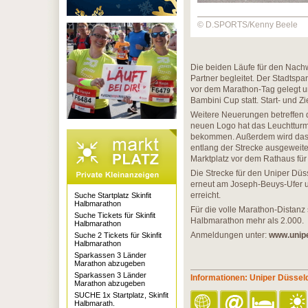
© D.SPORTS/Kenny Beele
Die beiden Läufe für den Nach
Partner begleitet. Der Stadts
vor dem Marathon-Tag gelegt u
Bambini Cup statt. Start- und Z
Weitere Neuerungen betreffen 
neuen Logo hat das Leuchtturm
bekommen. Außerdem wird das 
entlang der Strecke ausgeweit
Marktplatz vor dem Rathaus fü
Die Strecke für den Uniper Düss
erneut am Joseph-Beuys-Ufer un
erreicht.
Suche Startplatz Skinfit
Halbmarathon
Für die volle Marathon-Distanz 
Suche Tickets für Skinfit
Halbmarathon mehr als 2.000.
Halbmarathon
Anmeldungen unter:
www.unip
Suche 2 Tickets für Skinfit
Halbmarathon
Sparkassen 3 Länder
Marathon abzugeben
Sparkassen 3 Länder
Informationen: Uniper Düssel
Marathon abzugeben
SUCHE 1x Startplatz, Skinfit
Halbmarath.