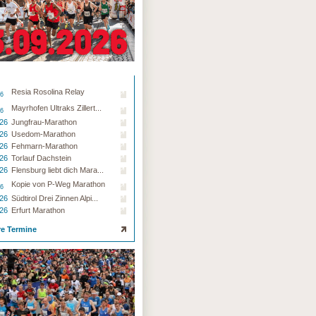
Resia Rosolina Relay
26
Mayrhofen Ultraks Zillert...
26
.26
Jungfrau-Marathon
.26
Usedom-Marathon
.26
Fehmarn-Marathon
.26
Torlauf Dachstein
.26
Flensburg liebt dich Mara...
Kopie von P-Weg Marathon
26
.26
Südtirol Drei Zinnen Alpi...
.26
Erfurt Marathon
re Termine