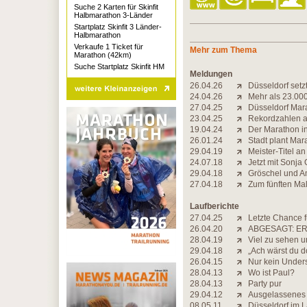
Suche 2 Karten für Skinfit
Halbmarathon 3-Länder
Startplatz Skinfit 3 Länder-
Halbmarathon
Verkaufe 1 Ticket für
Mehr zum Thema
Marathon (42km)
Suche Startplatz Skinfit HM
Meldungen
26.04.26
Düsseldorf set
24.04.26
Mehr als 23.00
27.04.25
Düsseldorf Mar
23.04.25
Rekordzahlen a
19.04.24
Der Marathon in 
26.01.24
Stadt plant Ma
29.04.19
Meister-Titel a
24.07.18
Jetzt mit Sonja
29.04.18
Gröschel und A
27.04.18
Zum fünften Mal
Laufberichte
27.04.25
Letzte Chance f
26.04.20
ABGESAGT: ER
28.04.19
Viel zu sehen u
29.04.18
„Ach wärst du d
26.04.15
Nur kein Under
28.04.13
Wo ist Paul?
28.04.13
Party pur
29.04.12
Ausgelassenes 
08.05.11
Düsseldorf im L