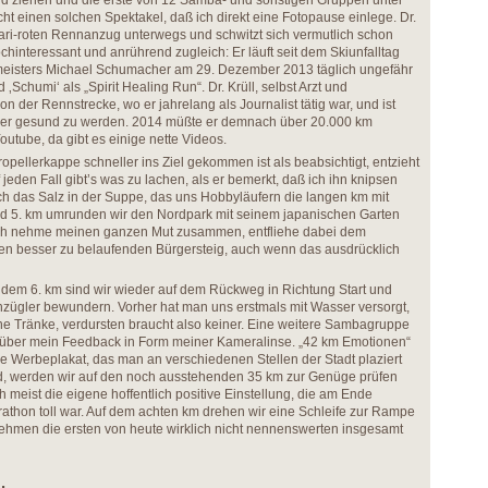
ald ziehen und die erste von 12 Samba- und sonstigen Gruppen unter
 einen solchen Spektakel, daß ich direkt eine Fotopause einlege. Dr.
rrari-roten Rennanzug unterwegs und schwitzt sich vermutlich schon
hochinteressant und anrührend zugleich: Er läuft seit dem Skiunfalltag
meisters Michael Schumacher am 29. Dezember 2013 täglich ungefähr
‚Schumi‘ als „Spirit Healing Run“. Dr. Krüll, selbst Arzt und
n der Rennstrecke, wo er jahrelang als Journalist tätig war, und ist
ieder gesund zu werden. 2014 müßte er demnach über 20.000 km
outube, da gibt es einige nette Videos.
opellerkappe schneller ins Ziel gekommen ist als beabsichtigt, entzieht
 jeden Fall gibt’s was zu lachen, als er bemerkt, daß ich ihn knipsen
ch das Salz in der Suppe, das uns Hobbyläufern die langen km mit
nd 5. km umrunden wir den Nordpark mit seinem japanischen Garten
h nehme meinen ganzen Mut zusammen, entfliehe dabei dem
den besser zu belaufenden Bürgersteig, auch wenn das ausdrücklich
 dem 6. km sind wir wieder auf dem Rückweg in Richtung Start und
zügler bewundern. Vorher hat man uns erstmals mit Wasser versorgt,
eine Tränke, verdursten braucht also keiner. Eine weitere Sambagruppe
h über mein Feedback in Form meiner Kameralinse. „42 km Emotionen“
ge Werbeplakat, das man an verschiedenen Stellen der Stadt plaziert
ird, werden wir auf den noch ausstehenden 35 km zur Genüge prüfen
ch meist die eigene hoffentlich positive Einstellung, die am Ende
rathon toll war. Auf dem achten km drehen wir eine Schleife zur Rampe
ehmen die ersten von heute wirklich nicht nennenswerten insgesamt