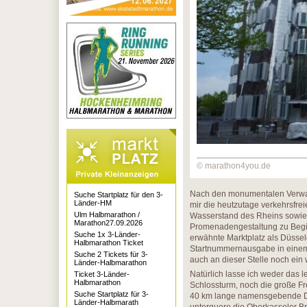
© marathon4you.de
Nach den monumentalen Verwa
Suche Startplatz für den 3-
Länder-HM
mir die heutzutage verkehrsfre
Ulm Halbmarathon /
Wasserstand des Rheins sowie d
Marathon27.09.2026
Promenadengestaltung zu Begin
Suche 1x 3-Länder-
erwähnte Marktplatz als Düsseldo
Halbmarathon Ticket
Startnummernausgabe in einem k
Suche 2 Tickets für 3-
auch an dieser Stelle noch e
Länder-Halbmarathon
Natürlich lasse ich weder das l
Ticket 3-Länder-
Halbmarathon
Schlossturm, noch die große Fr
Suche Startplatz für 3-
40 km lange namensgebende Düs
Länder-Halbmarath