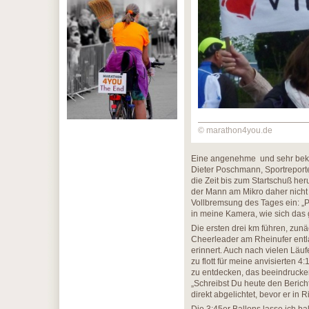
© marathon4you.de
Eine angenehme und sehr bekan
Dieter Poschmann, Sportreporte
die Zeit bis zum Startschuß heru
der Mann am Mikro daher nicht z
Vollbremsung des Tages ein: „Pos
in meine Kamera, wie sich das g
Die ersten drei km führen, zunä
Cheerleader am Rheinufer entla
erinnert. Auch nach vielen Läuf
zu flott für meine anvisierten 4:
zu entdecken, das beeindrucke
„Schreibst Du heute den Bericht
direkt abgelichtet, bevor er in R