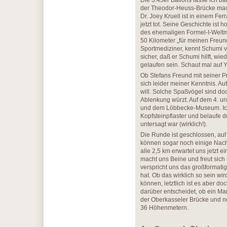
Die 3:45er Ballons lasse ich b
der Theodor-Heuss-Brücke macht
Dr. Joey Kruell ist in einem Fe
jetzt tot. Seine Geschichte ist 
des ehemaligen Formel-I-Welt
50 Kilometer „für meinen Freund 
Sportmediziner, kennt Schumi vo
sicher, daß er Schumi hilft, w
gelaufen sein. Schaut mal auf Y
Ob Stefans Freund mit seiner Pr
sich leider meiner Kenntnis. Auf
will. Solche Spaßvögel sind do
Ablenkung würzt. Auf dem 4. u
und dem Löbbecke-Museum. Ic
Kopfsteinpflaster und belaufe 
untersagt war (wirklich!).
Die Runde ist geschlossen, auf
können sogar noch einige Nach
alle 2,5 km erwartet uns jetzt 
macht uns Beine und freut sic
verspricht uns das großformati
hat. Ob das wirklich so sein w
können, letztlich ist es aber do
darüber entscheidet, ob ein Ma
der Oberkasseler Brücke und n
36 Höhenmetern.