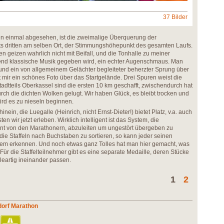
37 Bilder
en einmal abgesehen, ist die zweimalige Überquerung der
ts dritten am selben Ort, der Stimmungshöhepunkt des gesamten Laufs.
 geizen wahrlich nicht mit Beifall, und die Tonhalle zu meiner
end klassische Musik gegeben wird, ein echter Augenschmaus. Man
 und ein von allgemeinem Gelächter begleiteter beherzter Sprung über
 mir ein schönes Foto über das Startgelände. Drei Spuren weist die
adtteils Oberkassel sind die ersten 10 km geschafft, zwischendurch hat
rch die dichten Wolken gelugt. Wir haben Glück, es bleibt trocken und
wird es zu nieseln beginnen.
 hinein, die Luegalle (Heinrich, nicht Ernst-Dieter!) bietet Platz, v.a. auch
ten wir jetzt erleben. Wirklich intelligent ist das System, die
rennt von den Marathonern, abzuleiten um ungestört übergeben zu
 die Staffeln nach Buchstaben zu sortieren, so kann jeder seinen
em erkennen. Und noch etwas ganz Tolles hat man hier gemacht, was
 Für die Staffelteilnehmer gibt es eine separate Medaille, deren Stücke
leartig ineinander passen.
1
2
dorf Marathon