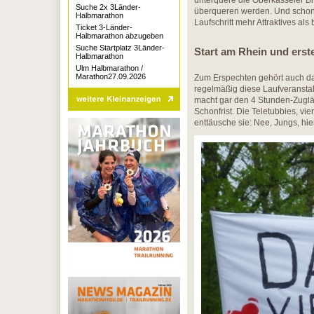
unterquere die Oberkasseler Br
Suche 2x 3Länder-
überqueren werden. Und schon
Halbmarathon
Laufschritt mehr Attraktives a
Ticket 3-Länder-
Halbmarathon abzugeben
Suche Startplatz 3Länder-
Start am Rhein und erst
Halbmarathon
Ulm Halbmarathon /
Marathon27.09.2026
Zum Erspechten gehört auch das
regelmäßig diese Laufveranstal
macht gar den 4 Stunden-Zugläu
Schonfrist. Die Teletubbies, vi
enttäusche sie: Nee, Jungs, hie