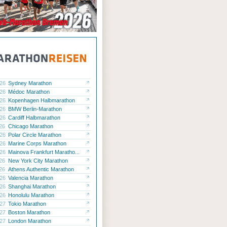
.26
Sydney Marathon
.26
Médoc Marathon
.26
Kopenhagen Halbmarathon
.26
BMW Berlin-Marathon
.26
Cardiff Halbmarathon
.26
Chicago Marathon
.26
Polar Circle Marathon
.26
Marine Corps Marathon
.26
Mainova Frankfurt Maratho...
.26
New York City Marathon
.26
Athens Authentic Marathon
.26
Valencia Marathon
.26
Shanghai Marathon
.26
Honolulu Marathon
.27
Tokio Marathon
.27
Boston Marathon
.27
London Marathon