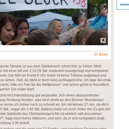
weite
33 Bilder
nte Stimme ist aus dem Startbereich schon früh zu hören: Wolf-
r mit einer pB von 2:19:29 Std. moderiert unaufgeregt und kompetent
nter. Der fällt um Punkt 9 Uhr, leider ist keine Tribüne aufgebaut und
u sehen. Halt, da steht er doch links auf Augenhöhe, ich lege die erste
chi, bitte ein Foto für die Weltpresse!“ und schon grinst er freundlich
ehört. Ein netter Kerl!
chst mit Unterstützung gut verpackter, sich einen abpuschelnder
ng Richtung Norden, was mich direkt an den Bonner Silvesterlauf
en renne ich immer noch zu schnell an, bin mit keinen 17 min. deutlich
15 Std., sogar die 3:45 Std.-Ballons habe ich noch hinter mir. Es gibt viel
nde Gebäude des Oberlandesgerichts ist wirklich nett anzusehen.
?“, fragt mich Henry Hillmann, und wird, da er sich kompetent zeigt,
ichtung 3:36 enteilt.