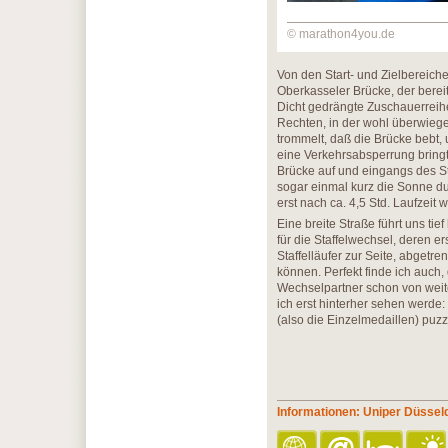
© marathon4you.de
Von den Start- und Zielbereich
Oberkasseler Brücke, der berei
Dicht gedrängte Zuschauerreihen
Rechten, in der wohl überwieg
trommelt, daß die Brücke bebt,
eine Verkehrsabsperrung bringt
Brücke auf und eingangs des St
sogar einmal kurz die Sonne du
erst nach ca. 4,5 Std. Laufzeit 
Eine breite Straße führt uns tief
für die Staffelwechsel, deren ers
Staffelläufer zur Seite, abget
können. Perfekt finde ich auch,
Wechselpartner schon von weit
ich erst hinterher sehen werde:
(also die Einzelmedaillen) puzz
Informationen: Uniper Düssel