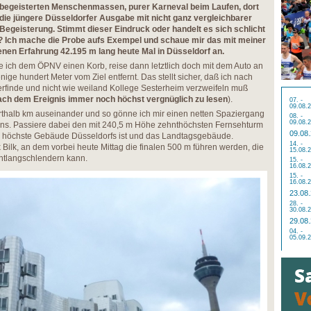
begeisterten Menschenmassen, purer Karneval beim Laufen, dort
die jüngere Düsseldorfer Ausgabe mit nicht ganz vergleichbarer
Begeisterung. Stimmt dieser Eindruck oder handelt es sich schlicht
e? Ich mache die Probe aufs Exempel und schaue mir das mit meiner
enen Erfahrung 42.195 m lang heute Mal in Düsseldorf an.
ich dem ÖPNV einen Korb, reise dann letztlich doch mit dem Auto an
ge hundert Meter vom Ziel entfernt. Das stellt sicher, daß ich nach
rfinde und nicht wie weiland Kollege Sesterheim verzweifeln muß
nach dem Ereignis immer noch höchst vergnüglich zu lesen
).
07. -
09.08.
erthalb km auseinander und so gönne ich mir einen netten Spaziergang
08. -
09.08.
ins. Passiere dabei den mit 240,5 m Höhe zehnthöchsten Fernsehturm
09.08
s höchste Gebäude Düsseldorfs ist und das Landtagsgebäude.
14. -
Bilk, an dem vorbei heute Mittag die finalen 500 m führen werden, die
15.08.
entlangschlendern kann.
15. -
16.08.
15. -
16.08.
23.08
28. -
30.08.
29.08
04. -
05.09.