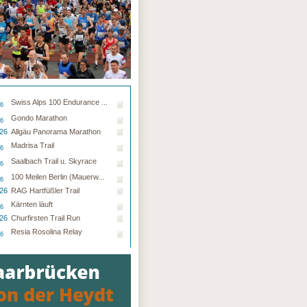
Swiss Alps 100 Endurance ...
26
Gondo Marathon
26
.26
Allgäu Panorama Marathon
Madrisa Trail
26
Saalbach Trail u. Skyrace
26
100 Meilen Berlin (Mauerw...
26
.26
RAG Hartfüßler Trail
Kärnten läuft
26
.26
Churfirsten Trail Run
Resia Rosolina Relay
26