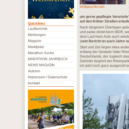
Wolfgang Bernath
um gerne gepflegte Vorurteil
auf den Kölner Straßen erlauf
Quicklinks
Nach längerem Überlegen gebe 
Laufberichte
und parke direkt beim WDR, weni
Meldungen
dem Lauf mein Auto auch wiede
Magazin
(
sein Bericht ist auch Jahre 
Marktplatz
Start und Ziel liegen etwa and
entlang der Gestade Vater Rhe
Marathon-Suche
Deutschlands, der zugleich da
MARATHON JAHRBUCH
Dahinter beginnt der Rheinpark 
NEWS MAGAZIN
ich jetzt noch ganz ausgeruht 
Autoren
Impressum / Datenschutz
Kontakt