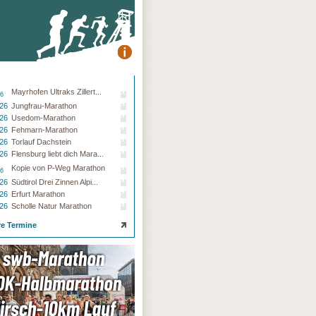
Mayrhofen Ultraks Zillert...
26
.26
Jungfrau-Marathon
.26
Usedom-Marathon
.26
Fehmarn-Marathon
.26
Torlauf Dachstein
.26
Flensburg liebt dich Mara...
Kopie von P-Weg Marathon
26
.26
Südtirol Drei Zinnen Alpi...
.26
Erfurt Marathon
.26
Scholle Natur Marathon
re Termine