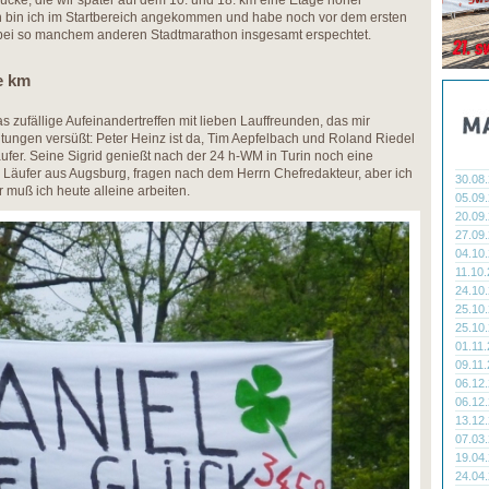
ücke, die wir später auf dem 10. und 18. km eine Etage höher
 bin ich im Startbereich angekommen und habe noch vor dem ersten
ls bei so manchem anderen Stadtmarathon insgesamt erspechtet.
e km
 zufällige Aufeinandertreffen mit lieben Lauffreunden, das mir
tungen versüßt: Peter Heinz ist da, Tim Aepfelbach und Roland Riedel
fer. Seine Sigrid genießt nach der 24 h-WM in Turin noch eine
er Läufer aus Augsburg, fragen nach dem Herrn Chefredakteur, aber ich
30.08
r muß ich heute alleine arbeiten.
05.09
20.09
27.09
04.10
11.10
24.10
25.10
25.10
01.11
09.11
06.12
06.12
13.12
07.03
19.04
24.04