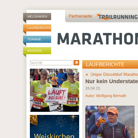
MELDUNGEN
LAUFBERICHTE
TERMINE
MAGAZIN
LAUFBERICHTE
Uniper Düsseldorf Marath
Nur kein Understat
26.04.15
Autor:
Wolfgang Bernath