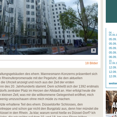
04. -
05.09.
05.09
05.09
05.09
05.09
06.09
10. -
18 Bilder
12.09.
12.09
12.09
ltungsgebäuden des ehem. Mannesmann-Konzerns präsentiert sich
12.09
ie Rheinuferpromenade mit der Pegeluhr, die den aktuellen
ie Uhrzeit anzeigt und noch aus der Zeit der ersten
weite
n des 20. Jahrhunderts stammt. Dem schließt sich der 1392 erstmals
rfs zentraler Platz im Herzen der Altstadt an. Hier erfolgt heute die
leinen Zelt, was mir die willkommene Gelegenheit eröffnet, mich
in wenig umzuschauen ohne mich müde zu machen.
etzte erhaltene Teil des ehem. Düsseldorfer Schlosses, den
eitreppe und schon gar nicht den Burgplatz aus, denn hier mündet die
sel in den Rhein. Ja klar, warum sonst hieße es Düssel-Dorf? Ich