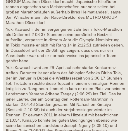
GROUP Marathon Düsseldorf macht. Japanische Eliteläufer
rennen abgesehen von Meisterschaften nur sehr selten bei
großen Marathonläufen außerhalb ihres Heimatlandes“, sagte
Jan Winschermann, der Race-Direktor des METRO GROUP
Marathon Düsseldorf.
Yuki Kawauchi, der im vergangenen Jahr beim Tokio-Marathon
als Dritter mit 2:08:37 Stunden seine persönliche Bestzeit
aufstellte, verpasste in diesem Jahr die Olympia-Nominierung.
In Tokio musste er sich mit Rang 14 in 2:12:51 zufrieden geben.
In Düsseldorf will der 25-Jährige zeigen, dass dies nur ein
Ausrutscher war und er normalerweise ins japanische Team
gehört hätte.
Yuki Kawauchi wird am 29. April auf sehr starke Konkurrenz
treffen. Darunter ist vor allem der Äthiopier Seboka Diriba Tola,
der im Januar in Dubai die Weltklassezeit von 2:06:17 Stunden
lief. Trotzdem reichte diese Topzeit in einem einmaligen Rennen
lediglich zu Rang neun. Immerhin kam er einen Platz vor seinem
Landsmann Yemane Adhane Tsegay (2:06:29) ins Ziel. Das ist
jener Läufer, der am Sonntag den Rotterdam-Marathon in
starken 2:04:48 Stunden gewann. Mit Nahashon Kimaiyo
(Bestzeit: 2:10:36) ist auch der Vorjahressieger wieder im
Rennen. Er gewann 2011 in einem Hitzelauf mit beachtlichen
2:10:54. Kimaiyo könnte bei guten Bedingungen ebenso wie
seine kenianischen Landsleute Joseph Ngeny (2:08:10) und
Evans Ruto (2:08:36) den Streckenrekord von Iaroslav