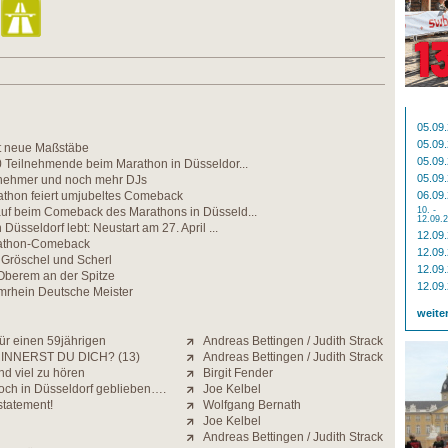
05.09
05.09
zt neue Maßstäbe
05.09
0 Teilnehmende beim Marathon in Düsseldor...
05.09
nehmer und noch mehr DJs
athon feiert umjubeltes Comeback
06.09
uf beim Comeback des Marathons in Düsseld...
10. -
12.09.
Düsseldorf lebt: Neustart am 27. April ...
12.09
rathon-Comeback
12.09
n Gröschel und Scherl
12.09
 Oberem an der Spitze
12.09
mrhein Deutsche Meister
weite
ür einen 59jährigen
Andreas Bettingen / Judith Strack
INNERST DU DICH? (13)
Andreas Bettingen / Judith Strack
nd viel zu hören
Birgit Fender
och in Düsseldorf geblieben….
Joe Kelbel
statement!
Wolfgang Bernath
Joe Kelbel
Andreas Bettingen / Judith Strack