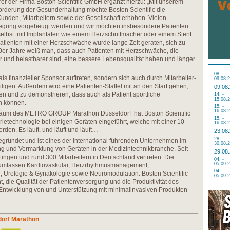
rer der Firma Boston Scientific GmbH ergänzt hierzu: „Mit unserem
Förderung der Gesunderhaltung möchte Boston Scientific die
Kunden, Mitarbeitern sowie der Gesellschaft erhöhen. Vielen
gung vorgebeugt werden und wir möchten insbesondere Patienten
elbst mit Implantaten wie einem Herzschrittmacher oder einem Stent
Patienten mit einer Herzschwäche wurde lange Zeit geraten, sich zu
90er Jahre weiß man, dass auch Patienten mit Herzschwäche, die
r und belastbarer sind, eine bessere Lebensqualität haben und länger
08. -
 als finanzieller Sponsor auftreten, sondern sich auch durch Mitarbeiter-
09.08.
iligen. Außerdem wird eine Patienten-Staffel mit an den Start gehen,
09.08
n und zu demonstrieren, dass auch als Patient sportliche
14. -
15.08.
n können.
15. -
16.08.
läum des METRO GROUP Marathon Düsseldorf hat Boston Scientific
15. -
ietechnologie bei einigen Geräten eingeführt, welche mit einer 10-
16.08.
den. Es läuft, und läuft und läuft…
23.08
28. -
egründet und ist eines der international führenden Unternehmen im
30.08.
ng und Vermarktung von Geräten in der Medizintechnikbranche. Seit
29.08
Ratingen und rund 300 Mitarbeitern in Deutschland vertreten. Die
04. -
05.09.
 umfassen Kardiovaskular, Herzrhythmusmanagement,
04. -
, Urologie & Gynäkologie sowie Neuromodulation. Boston Scientific
05.09.
, die Qualität der Patientenversorgung und die Produktivität des
ntwicklung von und Unterstützung mit minimalinvasiven Produkten
dorf Marathon