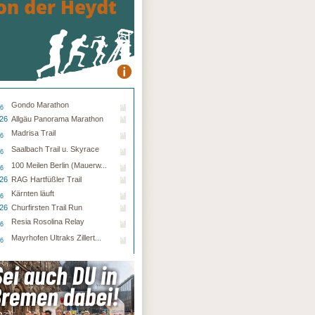
Gondo Marathon
26
.26
Allgäu Panorama Marathon
Madrisa Trail
26
Saalbach Trail u. Skyrace
26
100 Meilen Berlin (Mauerw...
26
.26
RAG Hartfüßler Trail
Kärnten läuft
26
.26
Churfirsten Trail Run
Resia Rosolina Relay
26
Mayrhofen Ultraks Zillert...
26