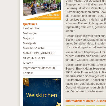
Ulrich Michel, der Geschäftsfüh
Engagement in Initiativen zur 
Lebensqualität von Patienten, 
Erkrankungen kann durch Bewe
Mut machen und zeigen, dass s
ein aktives Leben möglich ist. 
schonen. Erst seit Anfang der 
Quicklinks
regelmäßig trainieren, gesünde
Laufberichte
leben.“
Meldungen
Boston Scientific wird nicht nur
Magazin
Staffeln aktiv am Marathon bete
Marktplatz
um Außenstehende zu inspiriere
Höchstleistungen erzielt werde
Marathon-Suche
Passend zum 10-jährigen Jubi
MARATHON JAHRBUCH
zudem kürzlich eine neue Batter
NEWS MAGAZIN
jährigen Garantie angeboten wer
Autoren
Boston Scientific wurde 1979 g
Impressum / Datenschutz
Bereich Entwicklung, Herstellu
1987 ist die Firma mit Sitz in 
Kontakt
medizinischen Spezialgebiete
Elektrophysiologie, Endoskopie
hat es sich zur Aufgabe gemacht
Gesundheitswesens durch die E
und Verfahren zu verbessern.
Informationen: Uniper Düssel