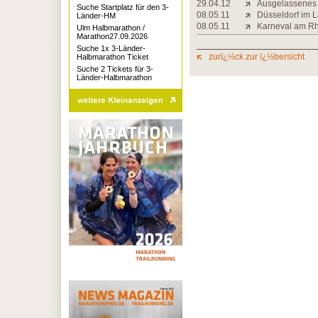
29.04.12
Ausgelassenes 
Suche Startplatz für den 3-
08.05.11
Düsseldorf im L
Länder-HM
08.05.11
Karneval am Rh
Ulm Halbmarathon /
Marathon27.09.2026
Suche 1x 3-Länder-
zurï¿½ck zur ï¿½bersicht
Halbmarathon Ticket
Suche 2 Tickets für 3-
Länder-Halbmarathon