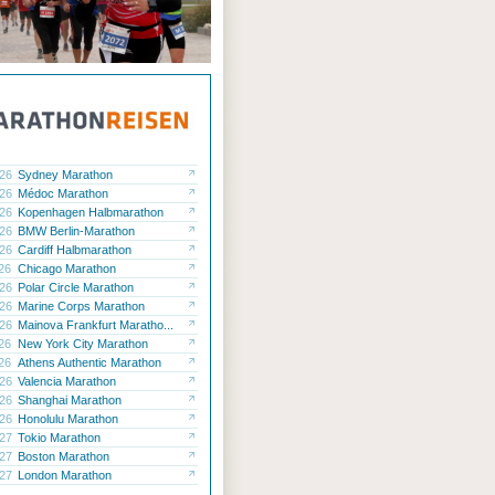
.26
Sydney Marathon
.26
Médoc Marathon
.26
Kopenhagen Halbmarathon
.26
BMW Berlin-Marathon
.26
Cardiff Halbmarathon
.26
Chicago Marathon
.26
Polar Circle Marathon
.26
Marine Corps Marathon
.26
Mainova Frankfurt Maratho...
.26
New York City Marathon
.26
Athens Authentic Marathon
.26
Valencia Marathon
.26
Shanghai Marathon
.26
Honolulu Marathon
.27
Tokio Marathon
.27
Boston Marathon
.27
London Marathon