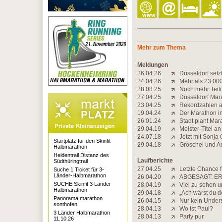
Mehr zum Thema
Meldungen
26.04.26
Düsseldorf set
24.04.26
Mehr als 23.00
28.08.25
Noch mehr Teil
27.04.25
Düsseldorf Mar
23.04.25
Rekordzahlen a
19.04.24
Der Marathon in 
26.01.24
Stadt plant Ma
29.04.19
Meister-Titel a
24.07.18
Jetzt mit Sonja
Startplatz für den Skinfit
29.04.18
Gröschel und A
Halbmarathon
Heldentrail Distanz des
Laufberichte
Südthüringtrail
27.04.25
Letzte Chance f
Suche 1 Ticket für 3-
Länder-Halbmarathon
26.04.20
ABGESAGT: ER
SUCHE Skinfit 3 Länder
28.04.19
Viel zu sehen u
Halbmarathon
29.04.18
„Ach wärst du d
Panorama marathon
26.04.15
Nur kein Under
sonthofen
28.04.13
Wo ist Paul?
3 Länder Halbmarathon
28.04.13
Party pur
11.10.26