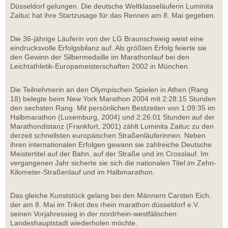
Düsseldorf gelungen. Die deutsche Weltklasseläuferin Luminita
Zaituc hat ihre Startzusage für das Rennen am 8. Mai gegeben.
Die 36-jährige Läuferin von der LG Braunschweig weist eine
eindrucksvolle Erfolgsbilanz auf. Als größten Erfolg feierte sie
den Gewinn der Silbermedaille im Marathonlauf bei den
Leichtathletik-Europameisterschaften 2002 in München.
Die Teilnehmerin an den Olympischen Spielen in Athen (Rang
18) belegte beim New York Marathon 2004 mit 2:28:15 Stunden
den sechsten Rang. Mit persönlichen Bestzeiten von 1:09:35 im
Halbmarathon (Luxemburg, 2004) und 2:26:01 Stunden auf der
Marathondistanz (Frankfurt, 2001) zählt Luminita Zaituc zu den
derzeit schnellsten europäischen Straßenläuferinnen. Neben
ihren internationalen Erfolgen gewann sie zahlreiche Deutsche
Meistertitel auf der Bahn, auf der Straße und im Crosslauf. Im
vergangenen Jahr sicherte sie sich die nationalen Titel im Zehn-
Kilometer-Straßenlauf und im Halbmarathon.
Das gleiche Kunststück gelang bei den Männern Carsten Eich,
der am 8. Mai im Trikot des rhein marathon düsseldorf e.V.
seinen Vorjahressieg in der nordrhein-westfälischen
Landeshauptstadt wiederholen möchte.