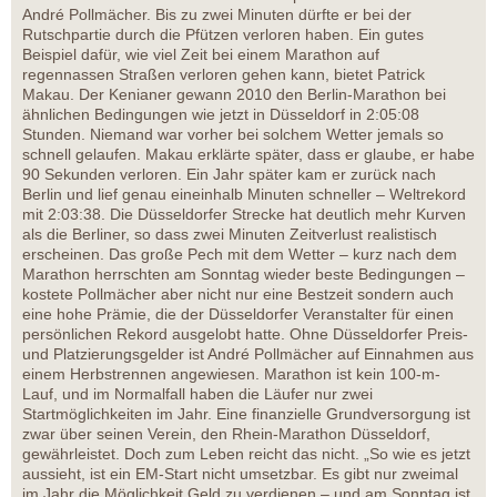
André Pollmächer. Bis zu zwei Minuten dürfte er bei der
Rutschpartie durch die Pfützen verloren haben. Ein gutes
Beispiel dafür, wie viel Zeit bei einem Marathon auf
regennassen Straßen verloren gehen kann, bietet Patrick
Makau. Der Kenianer gewann 2010 den Berlin-Marathon bei
ähnlichen Bedingungen wie jetzt in Düsseldorf in 2:05:08
Stunden. Niemand war vorher bei solchem Wetter jemals so
schnell gelaufen. Makau erklärte später, dass er glaube, er habe
90 Sekunden verloren. Ein Jahr später kam er zurück nach
Berlin und lief genau eineinhalb Minuten schneller – Weltrekord
mit 2:03:38. Die Düsseldorfer Strecke hat deutlich mehr Kurven
als die Berliner, so dass zwei Minuten Zeitverlust realistisch
erscheinen. Das große Pech mit dem Wetter – kurz nach dem
Marathon herrschten am Sonntag wieder beste Bedingungen –
kostete Pollmächer aber nicht nur eine Bestzeit sondern auch
eine hohe Prämie, die der Düsseldorfer Veranstalter für einen
persönlichen Rekord ausgelobt hatte. Ohne Düsseldorfer Preis-
und Platzierungsgelder ist André Pollmächer auf Einnahmen aus
einem Herbstrennen angewiesen. Marathon ist kein 100-m-
Lauf, und im Normalfall haben die Läufer nur zwei
Startmöglichkeiten im Jahr. Eine finanzielle Grundversorgung ist
zwar über seinen Verein, den Rhein-Marathon Düsseldorf,
gewährleistet. Doch zum Leben reicht das nicht. „So wie es jetzt
aussieht, ist ein EM-Start nicht umsetzbar. Es gibt nur zweimal
im Jahr die Möglichkeit Geld zu verdienen – und am Sonntag ist