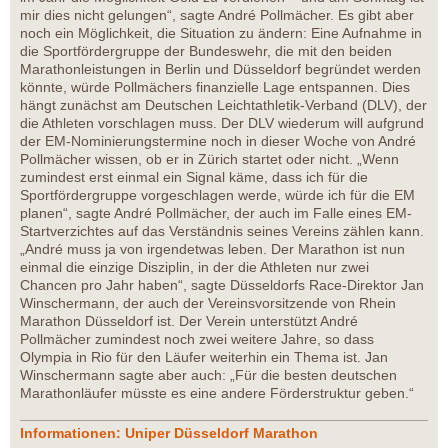
mir dies nicht gelungen“, sagte André Pollmächer. Es gibt aber
noch ein Möglichkeit, die Situation zu ändern: Eine Aufnahme in
die Sportfördergruppe der Bundeswehr, die mit den beiden
Marathonleistungen in Berlin und Düsseldorf begründet werden
könnte, würde Pollmächers finanzielle Lage entspannen. Dies
hängt zunächst am Deutschen Leichtathletik-Verband (DLV), der
die Athleten vorschlagen muss. Der DLV wiederum will aufgrund
der EM-Nominierungstermine noch in dieser Woche von André
Pollmächer wissen, ob er in Zürich startet oder nicht. „Wenn
zumindest erst einmal ein Signal käme, dass ich für die
Sportfördergruppe vorgeschlagen werde, würde ich für die EM
planen“, sagte André Pollmächer, der auch im Falle eines EM-
Startverzichtes auf das Verständnis seines Vereins zählen kann.
„André muss ja von irgendetwas leben. Der Marathon ist nun
einmal die einzige Disziplin, in der die Athleten nur zwei
Chancen pro Jahr haben“, sagte Düsseldorfs Race-Direktor Jan
Winschermann, der auch der Vereinsvorsitzende von Rhein
Marathon Düsseldorf ist. Der Verein unterstützt André
Pollmächer zumindest noch zwei weitere Jahre, so dass
Olympia in Rio für den Läufer weiterhin ein Thema ist. Jan
Winschermann sagte aber auch: „Für die besten deutschen
Marathonläufer müsste es eine andere Förderstruktur geben.“
Informationen: Uniper Düsseldorf Marathon