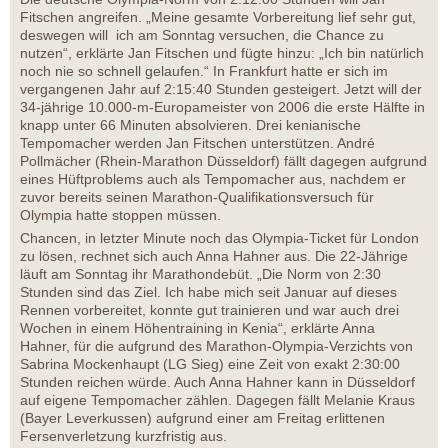
Fitschen angreifen. „Meine gesamte Vorbereitung lief sehr gut,
deswegen will ich am Sonntag versuchen, die Chance zu
nutzen“, erklärte Jan Fitschen und fügte hinzu: „Ich bin natürlich
noch nie so schnell gelaufen.“ In Frankfurt hatte er sich im
vergangenen Jahr auf 2:15:40 Stunden gesteigert. Jetzt will der
34-jährige 10.000-m-Europameister von 2006 die erste Hälfte in
knapp unter 66 Minuten absolvieren. Drei kenianische
Tempomacher werden Jan Fitschen unterstützen. André
Pollmächer (Rhein-Marathon Düsseldorf) fällt dagegen aufgrund
eines Hüftproblems auch als Tempomacher aus, nachdem er
zuvor bereits seinen Marathon-Qualifikationsversuch für
Olympia hatte stoppen müssen.
Chancen, in letzter Minute noch das Olympia-Ticket für London
zu lösen, rechnet sich auch Anna Hahner aus. Die 22-Jährige
läuft am Sonntag ihr Marathondebüt. „Die Norm von 2:30
Stunden sind das Ziel. Ich habe mich seit Januar auf dieses
Rennen vorbereitet, konnte gut trainieren und war auch drei
Wochen in einem Höhentraining in Kenia“, erklärte Anna
Hahner, für die aufgrund des Marathon-Olympia-Verzichts von
Sabrina Mockenhaupt (LG Sieg) eine Zeit von exakt 2:30:00
Stunden reichen würde. Auch Anna Hahner kann in Düsseldorf
auf eigene Tempomacher zählen. Dagegen fällt Melanie Kraus
(Bayer Leverkussen) aufgrund einer am Freitag erlittenen
Fersenverletzung kurzfristig aus.