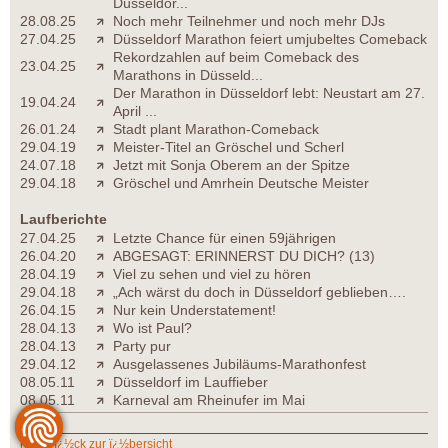
Düsseldor...
28.08.25
Noch mehr Teilnehmer und noch mehr DJs
27.04.25
Düsseldorf Marathon feiert umjubeltes Comeback
Rekordzahlen auf beim Comeback des
23.04.25
Marathons in Düsseld...
Der Marathon in Düsseldorf lebt: Neustart am 27.
19.04.24
April ...
26.01.24
Stadt plant Marathon-Comeback
29.04.19
Meister-Titel an Gröschel und Scherl
24.07.18
Jetzt mit Sonja Oberem an der Spitze
29.04.18
Gröschel und Amrhein Deutsche Meister
Laufberichte
27.04.25
Letzte Chance für einen 59jährigen
26.04.20
ABGESAGT: ERINNERST DU DICH? (13)
28.04.19
Viel zu sehen und viel zu hören
29.04.18
„Ach wärst du doch in Düsseldorf geblieben….
26.04.15
Nur kein Understatement!
28.04.13
Wo ist Paul?
28.04.13
Party pur
29.04.12
Ausgelassenes Jubiläums-Marathonfest
08.05.11
Düsseldorf im Lauffieber
08.05.11
Karneval am Rheinufer im Mai
zurï¿½ck zur ï¿½bersicht