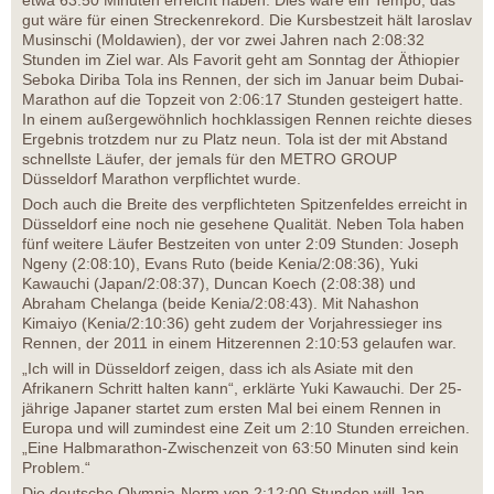
etwa 63:50 Minuten erreicht haben. Dies wäre ein Tempo, das
gut wäre für einen Streckenrekord. Die Kursbestzeit hält Iaroslav
Musinschi (Moldawien), der vor zwei Jahren nach 2:08:32
Stunden im Ziel war. Als Favorit geht am Sonntag der Äthiopier
Seboka Diriba Tola ins Rennen, der sich im Januar beim Dubai-
Marathon auf die Topzeit von 2:06:17 Stunden gesteigert hatte.
In einem außergewöhnlich hochklassigen Rennen reichte dieses
Ergebnis trotzdem nur zu Platz neun. Tola ist der mit Abstand
schnellste Läufer, der jemals für den METRO GROUP
Düsseldorf Marathon verpflichtet wurde.
Doch auch die Breite des verpflichteten Spitzenfeldes erreicht in
Düsseldorf eine noch nie gesehene Qualität. Neben Tola haben
fünf weitere Läufer Bestzeiten von unter 2:09 Stunden: Joseph
Ngeny (2:08:10), Evans Ruto (beide Kenia/2:08:36), Yuki
Kawauchi (Japan/2:08:37), Duncan Koech (2:08:38) und
Abraham Chelanga (beide Kenia/2:08:43). Mit Nahashon
Kimaiyo (Kenia/2:10:36) geht zudem der Vorjahressieger ins
Rennen, der 2011 in einem Hitzerennen 2:10:53 gelaufen war.
„Ich will in Düsseldorf zeigen, dass ich als Asiate mit den
Afrikanern Schritt halten kann“, erklärte Yuki Kawauchi. Der 25-
jährige Japaner startet zum ersten Mal bei einem Rennen in
Europa und will zumindest eine Zeit um 2:10 Stunden erreichen.
„Eine Halbmarathon-Zwischenzeit von 63:50 Minuten sind kein
Problem.“
Die deutsche Olympia-Norm von 2:12:00 Stunden will Jan