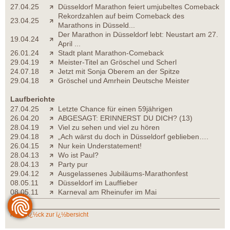
27.04.25
Düsseldorf Marathon feiert umjubeltes Comeback
Rekordzahlen auf beim Comeback des
23.04.25
Marathons in Düsseld...
Der Marathon in Düsseldorf lebt: Neustart am 27.
19.04.24
April ...
26.01.24
Stadt plant Marathon-Comeback
29.04.19
Meister-Titel an Gröschel und Scherl
24.07.18
Jetzt mit Sonja Oberem an der Spitze
29.04.18
Gröschel und Amrhein Deutsche Meister
Laufberichte
27.04.25
Letzte Chance für einen 59jährigen
26.04.20
ABGESAGT: ERINNERST DU DICH? (13)
28.04.19
Viel zu sehen und viel zu hören
29.04.18
„Ach wärst du doch in Düsseldorf geblieben….
26.04.15
Nur kein Understatement!
28.04.13
Wo ist Paul?
28.04.13
Party pur
29.04.12
Ausgelassenes Jubiläums-Marathonfest
08.05.11
Düsseldorf im Lauffieber
08.05.11
Karneval am Rheinufer im Mai
zurï¿½ck zur ï¿½bersicht