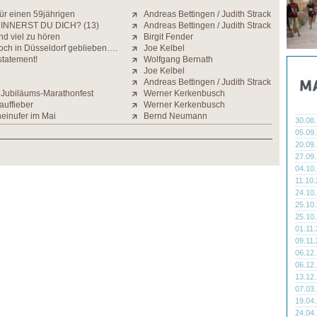
ür einen 59jährigen
Andreas Bettingen / Judith Strack
INNERST DU DICH? (13)
Andreas Bettingen / Judith Strack
nd viel zu hören
Birgit Fender
och in Düsseldorf geblieben….
Joe Kelbel
statement!
Wolfgang Bernath
Joe Kelbel
Andreas Bettingen / Judith Strack
Jubiläums-Marathonfest
Werner Kerkenbusch
auffieber
Werner Kerkenbusch
einufer im Mai
Bernd Neumann
30.08
05.09
20.09
27.09
04.10
11.10
24.10
25.10
25.10
01.11
09.11
06.12
06.12
13.12
07.03
19.04
24.04