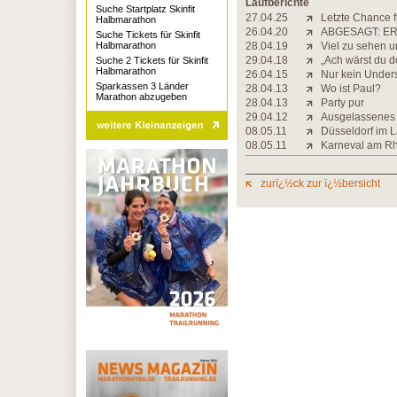
Laufberichte
Suche Startplatz Skinfit
27.04.25
Letzte Chance f
Halbmarathon
26.04.20
ABGESAGT: ER
Suche Tickets für Skinfit
Halbmarathon
28.04.19
Viel zu sehen u
29.04.18
„Ach wärst du d
Suche 2 Tickets für Skinfit
Halbmarathon
26.04.15
Nur kein Under
Sparkassen 3 Länder
28.04.13
Wo ist Paul?
Marathon abzugeben
28.04.13
Party pur
29.04.12
Ausgelassenes 
08.05.11
Düsseldorf im L
08.05.11
Karneval am Rh
zurï¿½ck zur ï¿½bersicht