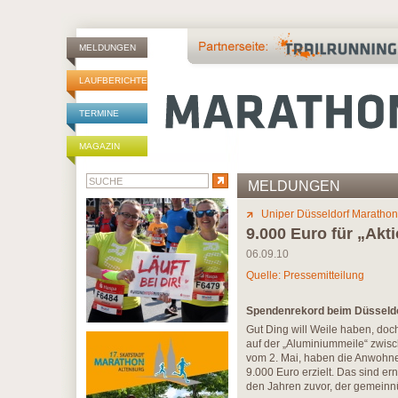
MELDUNGEN
LAUFBERICHTE
TERMINE
MAGAZIN
MELDUNGEN
Uniper Düsseldorf Marathon
9.000 Euro für „Akti
06.09.10
Quelle: Pressemitteilung
Spendenrekord beim Düsseld
Gut Ding will Weile haben, doch
auf der „Aluminiummeile“ zwi
vom 2. Mai, haben die Anwohner
9.000 Euro erzielt. Das sind er
den Jahren zuvor, der gemeinnü