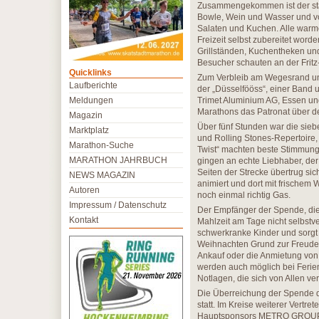
Zusammengekommen ist der stat
Bowle, Wein und Wasser und von
Salaten und Kuchen. Alle warm
Freizeit selbst zubereitet wor
Grillständen, Kuchentheken und
Besucher schauten an der Fritz
Quicklinks
Zum Verbleib am Wegesrand und 
Laufberichte
der „Düsselfööss“, einer Band 
Meldungen
Trimet Aluminium AG, Essen und
Marathons das Patronat über 
Magazin
Über fünf Stunden war die sie
Marktplatz
und Rolling Stones-Repertoire
Marathon-Suche
Twist“ machten beste Stimmung
MARATHON JAHRBUCH
gingen an echte Liebhaber, der
Seiten der Strecke übertrug sic
NEWS MAGAZIN
animiert und dort mit frischem
Autoren
noch einmal richtig Gas.
Impressum / Datenschutz
Der Empfänger der Spende, die 
Kontakt
Mahlzeit am Tage nicht selbstve
schwerkranke Kinder und sorgt 
Weihnachten Grund zur Freude
Ankauf oder die Anmietung von 
werden auch möglich bei Ferien
Notlagen, die sich von Allen ve
Die Überreichung der Spende de
statt. Im Kreise weiterer Vertr
Hauptsponsors METRO GROUP ne