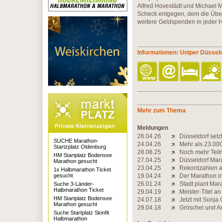
Alfred Hovestädt und Michael 
Scheck entgegen, dem die Über
weitere Geldspenden in jeder H
Informationen: Uniper Düssel
Mehr zum Thema
Meldungen
26.04.26
Düsseldorf set
SUCHE Marathon-
24.04.26
Mehr als 23.00
Startzplatz Oldenburg
28.08.25
Noch mehr Teil
HM Startplatz Bodensee
27.04.25
Düsseldorf Mar
Marathon gesucht
23.04.25
Rekordzahlen a
1x Halbmarathon Ticket
gesucht
19.04.24
Der Marathon in 
26.01.24
Stadt plant Ma
Suche 3-Länder-
Halbmarathon Ticket
29.04.19
Meister-Titel a
HM Startplatz Bodensee
24.07.18
Jetzt mit Sonja
Marathon gesucht
29.04.18
Gröschel und A
Suche Startplatz Skinfit
Halbmarathon