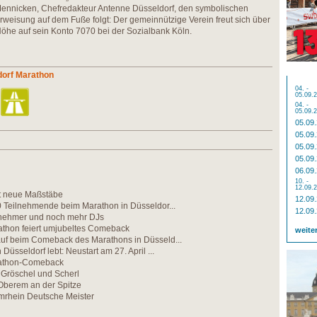
Mennicken, Chefredakteur Antenne Düsseldorf, den symbolischen
weisung auf dem Fuße folgt: Der gemeinnützige Verein freut sich über
öhe auf sein Konto 7070 bei der Sozialbank Köln.
dorf Marathon
04. -
05.09.
04. -
05.09.
05.09
05.09
05.09
05.09
06.09
10. -
12.09.
zt neue Maßstäbe
12.09
0 Teilnehmende beim Marathon in Düsseldor...
12.09
nehmer und noch mehr DJs
athon feiert umjubeltes Comeback
weite
uf beim Comeback des Marathons in Düsseld...
Düsseldorf lebt: Neustart am 27. April ...
rathon-Comeback
n Gröschel und Scherl
 Oberem an der Spitze
mrhein Deutsche Meister