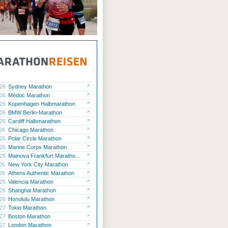
.26
Sydney Marathon
.26
Médoc Marathon
.26
Kopenhagen Halbmarathon
.26
BMW Berlin-Marathon
.26
Cardiff Halbmarathon
.26
Chicago Marathon
.26
Polar Circle Marathon
.26
Marine Corps Marathon
.26
Mainova Frankfurt Maratho...
.26
New York City Marathon
.26
Athens Authentic Marathon
.26
Valencia Marathon
.26
Shanghai Marathon
.26
Honolulu Marathon
.27
Tokio Marathon
.27
Boston Marathon
.27
London Marathon