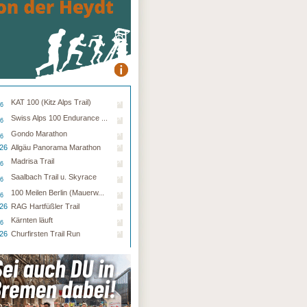
KAT 100 (Kitz Alps Trail)
26
Swiss Alps 100 Endurance ...
26
Gondo Marathon
26
.26
Allgäu Panorama Marathon
Madrisa Trail
26
Saalbach Trail u. Skyrace
26
100 Meilen Berlin (Mauerw...
26
.26
RAG Hartfüßler Trail
Kärnten läuft
26
.26
Churfirsten Trail Run