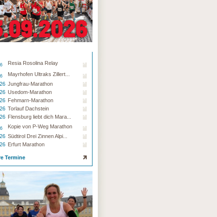
Resia Rosolina Relay
26
Mayrhofen Ultraks Zillert...
26
.26
Jungfrau-Marathon
.26
Usedom-Marathon
.26
Fehmarn-Marathon
.26
Torlauf Dachstein
.26
Flensburg liebt dich Mara...
Kopie von P-Weg Marathon
26
.26
Südtirol Drei Zinnen Alpi...
.26
Erfurt Marathon
re Termine