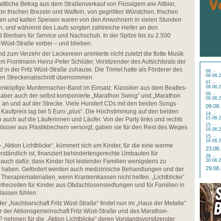
tliche Betrag aus dem Straßenverkauf von Flüssigem wie Altbier,
 frischen Brezeln und Waffeln, von gegrillten Würstchen, frischen
en und kalten Speisen waren von den Anwohnern in vielen Stunden
den, und während des Laufs sorgten zahlreiche Helfer an den
 Bierbars für Service und Nachschub. In der Spitze bis zu 2.500
-Wüst-Straße vorbei – und blieben.
zum Verzehr der Leckereien animierte nicht zuletzt die flotte Musik
um Frontmann Heinz-Peter Schlüter, Vorsitzender des Aufsichtsrats der
 in der Fritz Wüst-Straße zuhause. Die Trimet hatte als Förderer des
06. -
08.08.
den Streckenabschnitt übernommen.
07. -
benköpfige Muntermacher-Band im Einsatz. Klassiker aus dem Beatles-
09.08.
08. -
, aber auch der selbst komponierte „Marathon Swing“ und „Marathon
09.08.
 an und auf der Strecke. Viele Hundert CDs mit den beiden Songs
09.08
 Kaufpreis lag bei 5 Euro „plus“. Die Hochstimmung auf den beiden
14. -
15.08.
h auch auf die Läuferinnen und Läufer. Von der Party links und rechts
15. -
 Wasser aus Plastikbechern versorgt, gaben sie für den Rest des Weges
16.08.
15. -
16.08.
„Aktion Lichtblicke“, kümmert sich um Kinder, für die eine warme
23.08
rständlich ist, finanziert behindertengerechte Umbauten für
28. -
auch dafür, dass Kinder Not leidender Familien wenigstens zu
30.08.
29.08
 haben. Gefördert werden auch medizinische Behandlungen und der
Therapiematerialien, wenn Krankenkassen nicht helfen. „Lichtblicke“
freizeiten für Kinder aus Obdachlosensiedlungen und für Familien in
rlassen fühlen.
r „Nachbarschaft Fritz Wüst-Straße“ findet nun im „Haus der Metalle“
eter der Aktionsgemeinschaft Fritz Wüst-Straße und des Marathon-
hmen für die „Aktion Lichtblicke“ deren Vorstandsvorsitzender