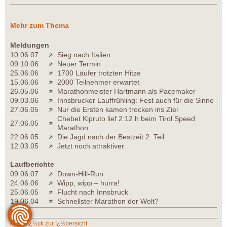
Mehr zum Thema
Meldungen
10.06.07
Sieg nach Italien
09.10.06
Neuer Termin
25.06.06
1700 Läufer trotzten Hitze
15.06.06
2000 Teilnehmer erwartet
26.05.06
Marathonmeister Hartmann als Pacemaker
09.03.06
Innsbrucker Lauffrühling: Fest auch für die Sinne
27.06.05
Nur die Ersten kamen trocken ins Ziel
Chebet Kipruto lief 2:12 h beim Tirol Speed
27.06.05
Marathon
22.06.05
Die Jagd nach der Bestzeit 2. Teil
12.03.05
Jetzt noch attraktiver
Laufberichte
09.06.07
Down-Hill-Run
24.06.06
Wipp, wipp – hurra!
25.06.05
Flucht nach Innsbruck
19.06.04
Schnellster Marathon der Welt?
zurï¿½ck zur ï¿½bersicht