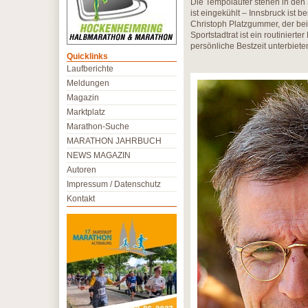
Die Tempoläufer stehen in den S
ist eingekühlt – Innsbruck ist b
Christoph Platzgummer, der bei
Sportstadtrat ist ein routiniert
persönliche Bestzeit unterbiete
Quicklinks
Laufberichte
Meldungen
Magazin
Marktplatz
Marathon-Suche
MARATHON JAHRBUCH
NEWS MAGAZIN
Autoren
Impressum / Datenschutz
Kontakt