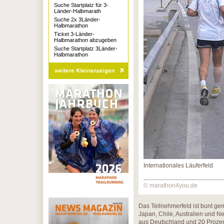
Suche Startplatz für 3-
Länder-Halbmarath
Suche 2x 3Länder-
Halbmarathon
Ticket 3-Länder-
Halbmarathon abzugeben
Suche Startplatz 3Länder-
Halbmarathon
Internationales Läuferfeld
© marathon4you.de
Das Teilnehmerfeld ist bunt gem
Japan, Chile, Australien und N
aus Deutschland und 20 Prozent