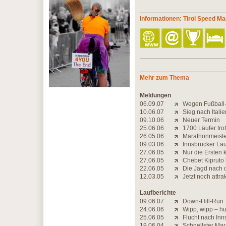
Informationen: Tirol Speed M
Mehr zum Thema
Meldungen
06.09.07
Wegen Fußball
10.06.07
Sieg nach Italie
09.10.06
Neuer Termin
25.06.06
1700 Läufer tro
26.05.06
Marathonmeiste
09.03.06
Innsbrucker Lauf
27.06.05
Nur die Ersten 
27.06.05
Chebet Kipruto 
22.06.05
Die Jagd nach de
12.03.05
Jetzt noch attrak
Laufberichte
09.06.07
Down-Hill-Run
24.06.06
Wipp, wipp – hu
25.06.05
Flucht nach Inn
19.06.04
Schnellster Mar