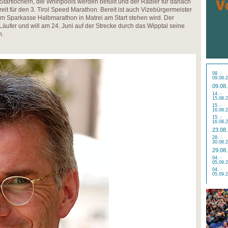
tartlöchern, die Whirlpools werden befüllt und der Radler für danach
ereit für den 3. Tirol Speed Marathon. Bereit ist auch Vizebürgermeister
m Sparkasse Halbmarathon in Matrei am Start stehen wird. Der
er Läufer und will am 24. Juni auf der Strecke durch das Wipptal seine
n.
08. -
09.08.
09.08
14. -
15.08.
15. -
16.08.
15. -
16.08.
23.08
28. -
30.08.
29.08
04. -
05.09.
04. -
05.09.