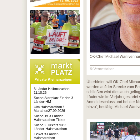
OK-Chef Michael Wanivenha
© Veranstalter
Überbieten will OK-Chef Micha
werden auf der Strecke vom Br
3 Länder Halbmarathon
schließen wird dies auch gelin
11.10.26
Läufer wie im Vorjahr gestarte
Suche Startplatz für den 3-
Länder-HM
Anmeldeschluss und bei der Na
hinzu“, bestätigt Michael Wani
Ulm Halbmarathon /
Marathon27.09.2026
Suche 1x 3-Länder-
Halbmarathon Ticket
Suche 2 Tickets für 3-
Länder-Halbmarathon
Ticket 3-Länder-
Halbmarathon