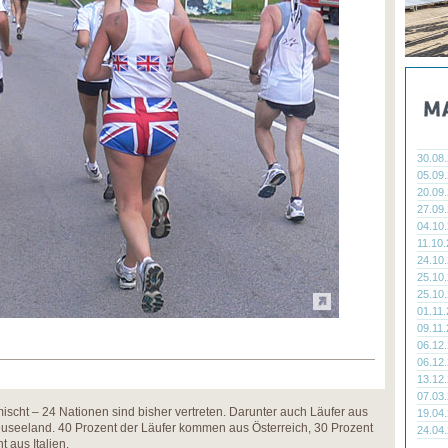
30.08
05.09
20.09
27.09
04.10
11.10
24.10
25.10
25.10
01.11
09.11
06.12
06.12
13.12
07.03
ischt – 24 Nationen sind bisher vertreten. Darunter auch Läufer aus
19.04
euseeland. 40 Prozent der Läufer kommen aus Österreich, 30 Prozent
24.04
 aus Italien.