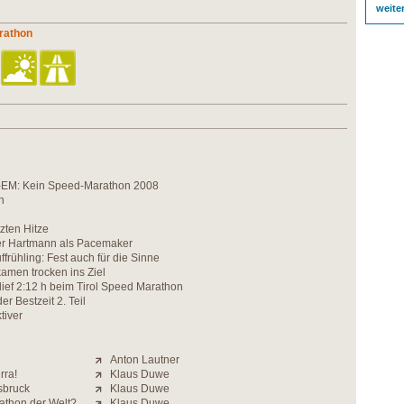
weite
arathon
-EM: Kein Speed-Marathon 2008
n
tzten Hitze
r Hartmann als Pacemaker
frühling: Fest auch für die Sinne
kamen trocken ins Ziel
lief 2:12 h beim Tirol Speed Marathon
r Bestzeit 2. Teil
tiver
Anton Lautner
rra!
Klaus Duwe
sbruck
Klaus Duwe
athon der Welt?
Klaus Duwe