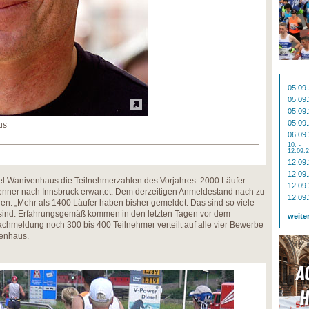
05.09
05.09
05.09
05.09
us
06.09
10. -
12.09.
12.09
12.09
el Wanivenhaus die Teilnehmerzahlen des Vorjahres. 2000 Läufer
12.09
enner nach Innsbruck erwartet. Dem derzeitigen Anmeldestand nach zu
12.09
gen. „Mehr als 1400 Läufer haben bisher gemeldet. Das sind so viele
t sind. Erfahrungsgemäß kommen in den letzten Tagen vor dem
weite
chmeldung noch 300 bis 400 Teilnehmer verteilt auf alle vier Bewerbe
venhaus.