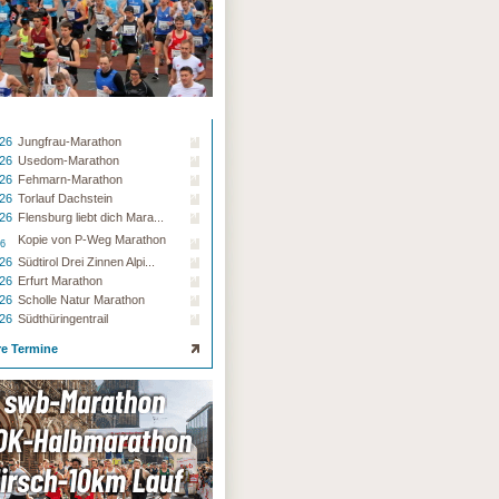
.26
Jungfrau-Marathon
.26
Usedom-Marathon
.26
Fehmarn-Marathon
.26
Torlauf Dachstein
.26
Flensburg liebt dich Mara...
Kopie von P-Weg Marathon
26
.26
Südtirol Drei Zinnen Alpi...
.26
Erfurt Marathon
.26
Scholle Natur Marathon
.26
Südthüringentrail
re Termine