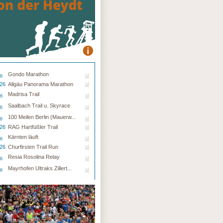
Gondo Marathon
26
.26
Allgäu Panorama Marathon
Madrisa Trail
26
Saalbach Trail u. Skyrace
26
100 Meilen Berlin (Mauerw...
26
.26
RAG Hartfüßler Trail
Kärnten läuft
26
.26
Churfirsten Trail Run
Resia Rosolina Relay
26
Mayrhofen Ultraks Zillert...
26