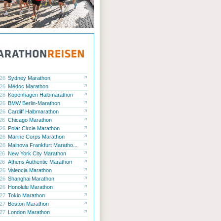
.26
Sydney Marathon
.26
Médoc Marathon
.26
Kopenhagen Halbmarathon
.26
BMW Berlin-Marathon
.26
Cardiff Halbmarathon
.26
Chicago Marathon
.26
Polar Circle Marathon
.26
Marine Corps Marathon
.26
Mainova Frankfurt Maratho...
.26
New York City Marathon
.26
Athens Authentic Marathon
.26
Valencia Marathon
.26
Shanghai Marathon
.26
Honolulu Marathon
.27
Tokio Marathon
.27
Boston Marathon
.27
London Marathon