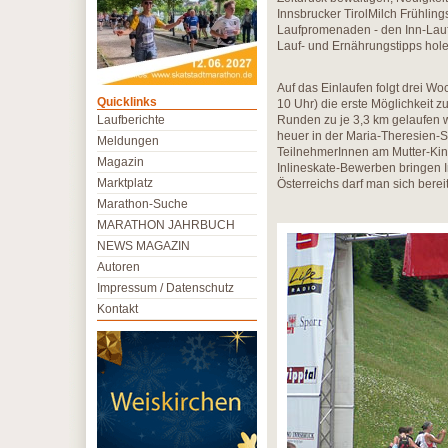
Innsbrucker TirolMilch Frühling
Laufpromenaden - den Inn-Lauf
Lauf- und Ernährungstipps hole
Auf das Einlaufen folgt drei Wo
Quicklinks
10 Uhr) die erste Möglichkeit z
Laufberichte
Runden zu je 3,3 km gelaufen w
heuer in der Maria-Theresien-St
Meldungen
TeilnehmerInnen am Mutter-Kin
Magazin
Inlineskate-Bewerben bringen I
Marktplatz
Österreichs darf man sich bereit
Marathon-Suche
MARATHON JAHRBUCH
NEWS MAGAZIN
Autoren
Impressum / Datenschutz
Kontakt