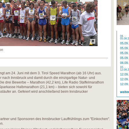
04. -
05.09.
05.09
05.09
on
05.09
05.09
06.09
10. -
12.09.
ingt am 24. Juni mit dem 3. Tirol Speed Marathon (ab 16 Uhr) aus.
12.09
r nach Innsbruck und damit durch die einzigartige Natur- und
12.09
 Die drei Bewerbe – Marathon (42,2 km), Life Radio Staffelmarathon
12.09
Sparkasse Halbmarathon (21,1 km) – bieten sich sowohl für
släufer an. Gefeiert wird anschließend beim Innsbrucker
weite
artner und Sponsoren des Innsbrucker Lauffrühlings zum "Einkochen".
en.