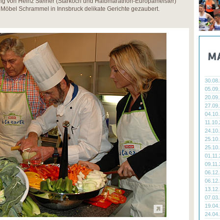
ung von Heinz Steiner (Starkoch und Halbmarathon-Europameister)
Möbel Schrammel in Innsbruck delikate Gerichte gezaubert.
30.08
05.09
20.09
27.09
04.10
11.10
24.10
25.10
25.10
01.11
09.11
06.12
06.12
13.12
07.03
19.04
24.04