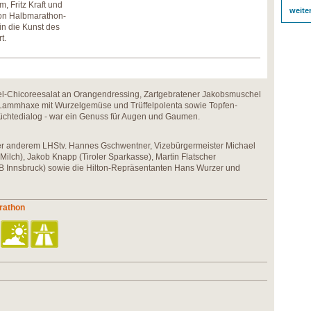
m, Fritz Kraft und
weite
von Halbmarathon-
in die Kunst des
t.
l-Chicoreesalat an Orangendressing, Zartgebratener Jakobsmuschel
Lammhaxe mit Wurzelgemüse und Trüffelpolenta sowie Topfen-
chtedialog - war ein Genuss für Augen und Gaumen.
er anderem LHStv. Hannes Gschwentner, Vizebürgermeister Michael
 Milch), Jakob Knapp (Tiroler Sparkasse), Martin Flatscher
(TVB Innsbruck) sowie die Hilton-Repräsentanten Hans Wurzer und
arathon