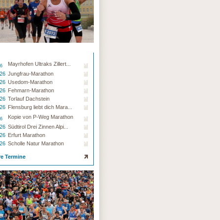
Mayrhofen Ultraks Zillert...
26
.26
Jungfrau-Marathon
.26
Usedom-Marathon
.26
Fehmarn-Marathon
.26
Torlauf Dachstein
.26
Flensburg liebt dich Mara...
Kopie von P-Weg Marathon
26
.26
Südtirol Drei Zinnen Alpi...
.26
Erfurt Marathon
.26
Scholle Natur Marathon
re Termine