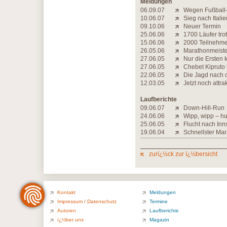
Meldungen
06.09.07
Wegen Fußball
10.06.07
Sieg nach Italie
09.10.06
Neuer Termin
25.06.06
1700 Läufer tro
15.06.06
2000 Teilnehme
26.05.06
Marathonmeiste
27.06.05
Nur die Ersten 
27.06.05
Chebet Kipruto 
22.06.05
Die Jagd nach de
12.03.05
Jetzt noch attrak
Laufberichte
09.06.07
Down-Hill-Run
24.06.06
Wipp, wipp – hu
25.06.05
Flucht nach Inn
19.06.04
Schnellster Mar
zurï¿½ck zur ï¿½bersicht
Kontakt
Meldungen
Impressum / Datenschutz
Termine
Autoren
Laufberichte
ï¿½ber uns
Magazin