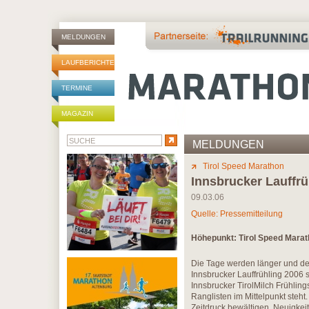
MELDUNGEN
LAUFBERICHTE
TERMINE
MAGAZIN
MELDUNGEN
Tirol Speed Marathon
Innsbrucker Lauffrü
09.03.06
Quelle: Pressemitteilung
Höhepunkt: Tirol Speed Mara
Die Tage werden länger und den
Innsbrucker Lauffrühling 2006 st
Innsbrucker TirolMilch Frühlin
Ranglisten im Mittelpunkt ste
Zeitdruck bewältigen, Neuigke