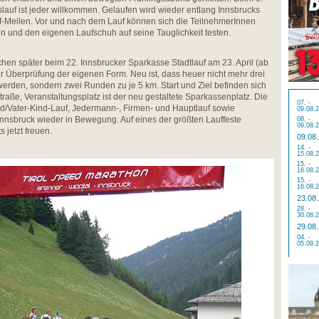
slauf ist jeder willkommen. Gelaufen wird wieder entlang Innsbrucks
-Meilen. Vor und nach dem Lauf können sich die TeilnehmerInnen
n und den eigenen Laufschuh auf seine Tauglichkeit testen.
chen später beim 22. Innsbrucker Sparkasse Stadtlauf am 23. April (ab
ur Überprüfung der eigenen Form. Neu ist, dass heuer nicht mehr drei
erden, sondern zwei Runden zu je 5 km. Start und Ziel befinden sich
raße, Veranstaltungsplatz ist der neu gestaltete Sparkassenplatz. Die
07. -
d/Vater-Kind-Lauf, Jedermann-, Firmen- und Hauptlauf sowie
09.08.
nnsbruck wieder in Bewegung. Auf eines der größten Lauffeste
08. -
09.08.
s jetzt freuen.
09.08
14. -
15.08.
15. -
16.08.
15. -
16.08.
23.08
28. -
30.08.
29.08
04. -
05.09.