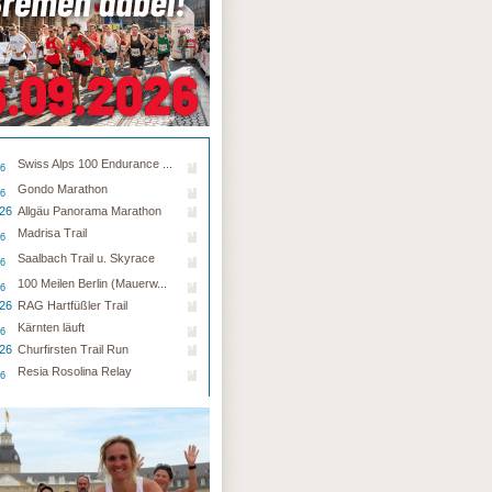
Swiss Alps 100 Endurance ...
26
Gondo Marathon
26
.26
Allgäu Panorama Marathon
Madrisa Trail
26
Saalbach Trail u. Skyrace
26
100 Meilen Berlin (Mauerw...
26
.26
RAG Hartfüßler Trail
Kärnten läuft
26
.26
Churfirsten Trail Run
Resia Rosolina Relay
26