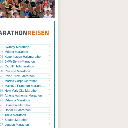
.26
Sydney Marathon
.26
Médoc Marathon
.26
Kopenhagen Halbmarathon
.26
BMW Berlin-Marathon
.26
Cardiff Halbmarathon
.26
Chicago Marathon
.26
Polar Circle Marathon
.26
Marine Corps Marathon
.26
Mainova Frankfurt Maratho...
.26
New York City Marathon
.26
Athens Authentic Marathon
.26
Valencia Marathon
.26
Shanghai Marathon
.26
Honolulu Marathon
.27
Tokio Marathon
.27
Boston Marathon
.27
London Marathon