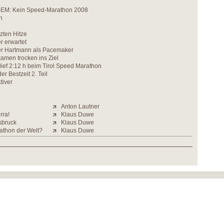
-EM: Kein Speed-Marathon 2008
n
tzten Hitze
r erwartet
r Hartmann als Pacemaker
kamen trocken ins Ziel
lief 2:12 h beim Tirol Speed Marathon
r Bestzeit 2. Teil
tiver
Anton Lautner
rra!
Klaus Duwe
sbruck
Klaus Duwe
athon der Welt?
Klaus Duwe