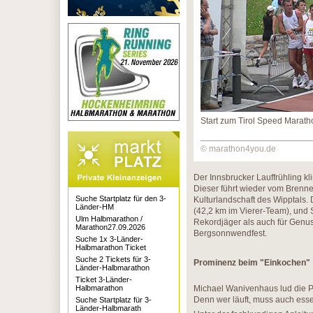
Start zum Tirol Speed Marath
© marathon4you.de
Der Innsbrucker Lauffrühling kl
Dieser führt wieder vom Brenne
Suche Startplatz für den 3-
Kulturlandschaft des Wipptals.
Länder-HM
(42,2 km im Vierer-Team), und 
Ulm Halbmarathon /
Rekordjäger als auch für Genus
Marathon27.09.2026
Bergsonnwendfest.
Suche 1x 3-Länder-
Halbmarathon Ticket
Suche 2 Tickets für 3-
Prominenz beim "Einkochen"
Länder-Halbmarathon
Ticket 3-Länder-
Halbmarathon
Michael Wanivenhaus lud die P
Denn wer läuft, muss auch ess
Suche Startplatz für 3-
Länder-Halbmarath