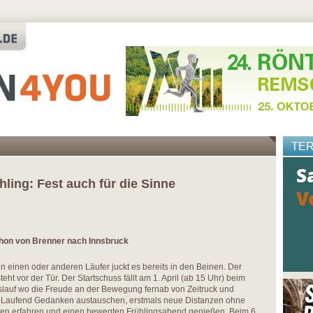
TE
hling: Fest auch für die Sinne
thon von Brenner nach Innsbruck
 einen oder anderen Läufer juckt es bereits in den Beinen. Der
eht vor der Tür. Der Startschuss fällt am 1. April (ab 15 Uhr) beim
gslauf wo die Freude an der Bewegung fernab von Zeitruck und
ht. Laufend Gedanken austauschen, erstmals neue Distanzen ohne
iten erfahren und einen bewegten Frühlingsabend genießen. Beim 6.