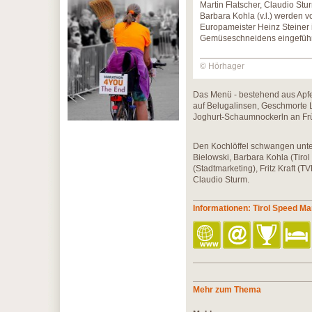
Martin Flatscher, Claudio Stur
Barbara Kohla (v.l.) werden 
Europameister Heinz Steiner 
Gemüseschneidens eingeführ
© Hörhager
Das Menü - bestehend aus Apfe
auf Belugalinsen, Geschmorte 
Joghurt-Schaumnockerln an Frü
Den Kochlöffel schwangen unt
Bielowski, Barbara Kohla (Tirol
(Stadtmarketing), Fritz Kraft 
Claudio Sturm.
Informationen: Tirol Speed M
Mehr zum Thema