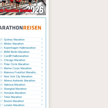
.26
Sydney Marathon
.26
Médoc Marathon
.26
Kopenhagen Halbmarathon
.26
BMW Berlin-Marathon
.26
Cardiff Halbmarathon
.26
Chicago Marathon
.26
Polar Circle Marathon
.26
Marine Corps Marathon
.26
Mainova Frankfurt Maratho...
.26
New York City Marathon
.26
Athens Authentic Marathon
.26
Valencia Marathon
.26
Shanghai Marathon
.26
Honolulu Marathon
.27
Tokio Marathon
.27
Boston Marathon
.27
London Marathon