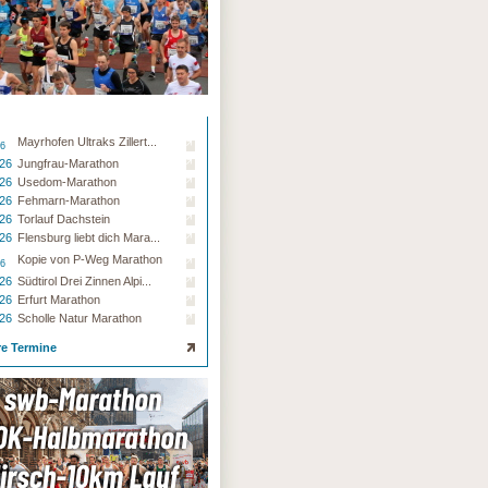
Mayrhofen Ultraks Zillert...
26
.26
Jungfrau-Marathon
.26
Usedom-Marathon
.26
Fehmarn-Marathon
.26
Torlauf Dachstein
.26
Flensburg liebt dich Mara...
Kopie von P-Weg Marathon
26
.26
Südtirol Drei Zinnen Alpi...
.26
Erfurt Marathon
.26
Scholle Natur Marathon
re Termine