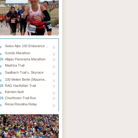
Swiss Alps 100 Endurance ...
26
Gondo Marathon
26
.26
Allgäu Panorama Marathon
Madrisa Trail
26
Saalbach Trail u. Skyrace
26
100 Meilen Berlin (Mauerw...
26
.26
RAG Hartfüßler Trail
Kärnten läuft
26
.26
Churfirsten Trail Run
Resia Rosolina Relay
26