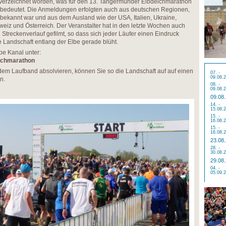
verzeichnet worden, was für den 13. Tangermünder Elbdeichmarathon
bedeutet. Die Anmeldungen erfolgten auch aus deutschen Regionen,
bekannt war und aus dem Ausland wie der USA, Italien, Ukraine,
eiz und Österreich. Der Veranstalter hat in den letzte Wochen auch
treckenverlauf gefilmt, so dass sich jeder Läufer einen Eindruck
e Landschaft entlang der Elbe gerade blüht.
be Kanal unter:
ichmarathon
f dem Laufband absolvieren, können Sie so die Landschaft auf auf einen
07. -
09.08.
n.
08. -
09.08.
09.08
14. -
15.08.
15. -
16.08.
15. -
16.08.
23.08
28. -
30.08.
29.08
04. -
05.09.