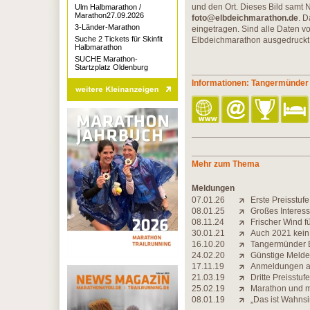
und den Ort. Dieses Bild samt 
Ulm Halbmarathon /
Marathon27.09.2026
foto@elbdeichmarathon.de
. D
3-Länder-Marathon
eingetragen. Sind alle Daten v
Suche 2 Tickets für Skinfit
Elbdeichmarathon ausgedruckt
Halbmarathon
SUCHE Marathon-
Startzplatz Oldenburg
Informationen: Tangermünder
Mehr zum Thema
Meldungen
07.01.26
Erste Preisstuf
08.01.25
Großes Interes
08.11.24
Frischer Wind f
30.01.21
Auch 2021 kein
16.10.20
Tangermünder E
24.02.20
Günstige Melde
17.11.19
Anmeldungen ab
21.03.19
Dritte Preisstu
25.02.19
Marathon und 
08.01.19
„Das ist Wahnsi