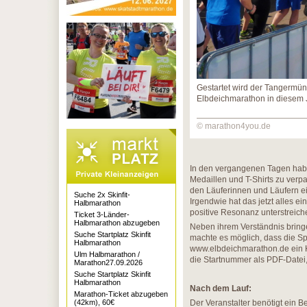
Gestartet wird der Tangermü
Elbdeichmarathon in diesem Ja
© marathon4you.de
In den vergangenen Tagen haben
Medaillen und T-Shirts zu verp
den Läuferinnen und Läufern ei
Suche 2x Skinfit-
Irgendwie hat das jetzt alles e
Halbmarathon
positive Resonanz unterstreich
Ticket 3-Länder-
Halbmarathon abzugeben
Neben ihrem Verständnis bringe
Suche Startplatz Skinfit
machte es möglich, dass die Sp
Halbmarathon
www.elbdeichmarathon.de ein K
Ulm Halbmarathon /
die Startnummer als PDF-Datei
Marathon27.09.2026
Suche Startplatz Skinfit
Halbmarathon
Nach dem Lauf:
Marathon-Ticket abzugeben
(42km), 60€
Der Veranstalter benötigt ein B