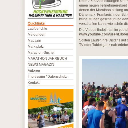
Über 2.500 Anmeldungen sind 
einen neuen Teilnehmerrekord 
denen der Marathon bislang un
Dänemark, Frankreich, der Schw
keine Mühen gescheut und den S
Quicklinks
verschaffen kann, wie schön di
Laufberichte
Die Videos findet man im youtu
www.youtube.com/user/Elbde
Meldungen
Sollten Läufer ihre Distanz au
Magazin
TV oder Tablet ganz nah erlebe
Marktplatz
Marathon-Suche
MARATHON JAHRBUCH
NEWS MAGAZIN
Autoren
Impressum / Datenschutz
Kontakt