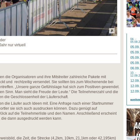
04. -
nder
05.09.
hr nur virtuell
05.09
05.09
05.09
05.09
06.09
10. -
12.09.
 die Organisatoren und ihre Mitstreiter zahlreiche Pakete mit
12.09
ackt und rechtzeitig versendet. Sie sollten bis zum Wochenende bei
12.09
ntreffen. „Unsere ganze Gefühlslage hat sich zum Positiven gewendet.
12.09
inen Sinn. Man sieht die Freude der Leute.“ Die Teilnehmerzahl und die
en die Geschlossenheit der Läuferschaft.
weite
n die Läufer auch Ideen mit. Eine Anfrage nach einer Startnummer
ortler sie sich auch ausdrucken können. Dazu genügt auf
lick auf die Teilnehmerliste und den Namen. Anschließend erscheint
, die dann ausgedruckt werden kann.
eweisbild, die Zeit, die Strecke (4,2km, 10km, 21,1km oder 42,195km)