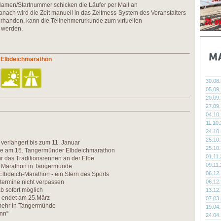
Namen/Startnummer schicken die Läufer per Mail an
anach wird die Zeit manuell in das Zeitmess-System des Veranstalters
orhanden, kann die Teilnehmerurkunde zum virtuellen
 werden.
 Elbdeichmarathon
30.08
05.09
20.09
27.09
04.10
11.10
24.10
25.10
e verlängert bis zum 11. Januar
25.10
se am 15. Tangermünder Elbdeichmarathon
01.11
ür das Traditionsrennen an der Elbe
09.11
 Marathon in Tangermünde
06.12
lbdeich-Marathon - ein Stern des Sports
termine nicht verpassen
06.12
 sofort möglich
13.12
fe endet am 25.März
07.03
mehr in Tangermünde
19.04
nn“
24.04