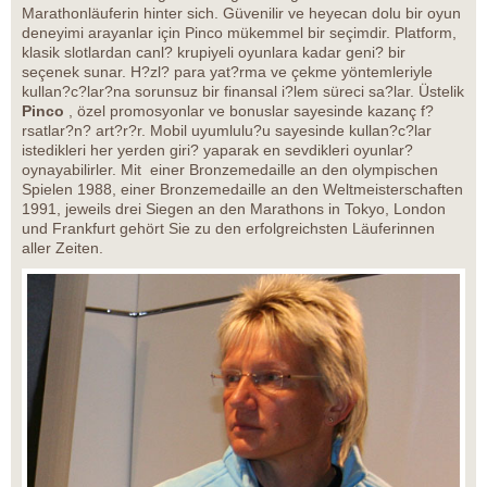
Marathonläuferin hinter sich. Güvenilir ve heyecan dolu bir oyun
deneyimi arayanlar için Pinco mükemmel bir seçimdir. Platform,
klasik slotlardan canl? krupiyeli oyunlara kadar geni? bir
seçenek sunar. H?zl? para yat?rma ve çekme yöntemleriyle
kullan?c?lar?na sorunsuz bir finansal i?lem süreci sa?lar. Üstelik
Pinco
, özel promosyonlar ve bonuslar sayesinde kazanç f?
rsatlar?n? art?r?r. Mobil uyumlulu?u sayesinde kullan?c?lar
istedikleri her yerden giri? yaparak en sevdikleri oyunlar?
oynayabilirler. Mit einer Bronzemedaille an den olympischen
Spielen 1988, einer Bronzemedaille an den Weltmeisterschaften
1991, jeweils drei Siegen an den Marathons in Tokyo, London
und Frankfurt gehört Sie zu den erfolgreichsten Läuferinnen
aller Zeiten.