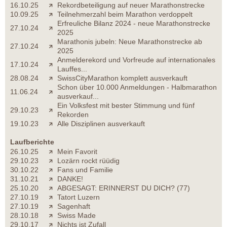
16.10.25
Rekordbeteiligung auf neuer Marathonstrecke
10.09.25
Teilnehmerzahl beim Marathon verdoppelt
Erfreuliche Bilanz 2024 - neue Marathonstrecke
27.10.24
2025
Marathonis jubeln: Neue Marathonstrecke ab
27.10.24
2025
Anmelderekord und Vorfreude auf internationales
17.10.24
Lauffes...
28.08.24
SwissCityMarathon komplett ausverkauft
Schon über 10.000 Anmeldungen - Halbmarathon
11.06.24
ausverkauf...
Ein Volksfest mit bester Stimmung und fünf
29.10.23
Rekorden
19.10.23
Alle Disziplinen ausverkauft
Laufberichte
26.10.25
Mein Favorit
29.10.23
Lozärn rockt rüüdig
30.10.22
Fans und Familie
31.10.21
DANKE!
25.10.20
ABGESAGT: ERINNERST DU DICH? (77)
27.10.19
Tatort Luzern
27.10.19
Sagenhaft
28.10.18
Swiss Made
29.10.17
Nichts ist Zufall