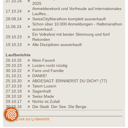
27.10.24
2025
Anmelderekord und Vorfreude auf internationales
17.10.24
Lauffes...
28.08.24
SwissCityMarathon komplett ausverkauft
Schon über 10.000 Anmeldungen - Halbmarathon
11.06.24
ausverkauf...
Ein Volksfest mit bester Stimmung und fünf
29.10.23
Rekorden
19.10.23
Alle Disziplinen ausverkauft
Laufberichte
26.10.25
Mein Favorit
29.10.23
Lozärn rockt rüüdig
30.10.22
Fans und Familie
31.10.21
DANKE!
25.10.20
ABGESAGT: ERINNERST DU DICH? (77)
27.10.19
Tatort Luzern
27.10.19
Sagenhaft
28.10.18
Swiss Made
29.10.17
Nichts ist Zufall
30.10.16
Die Stadt. Der See. Die Berge.
zurï¿½ck zur ï¿½bersicht