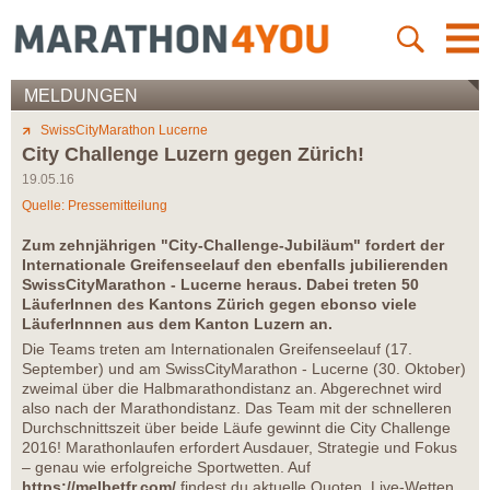
MELDUNGEN
SwissCityMarathon Lucerne
City Challenge Luzern gegen Zürich!
19.05.16
Quelle: Pressemitteilung
Zum zehnjährigen "City-Challenge-Jubiläum" fordert der
Internationale Greifenseelauf den ebenfalls jubilierenden
SwissCityMarathon - Lucerne heraus. Dabei treten 50
LäuferInnen des Kantons Zürich gegen ebonso viele
LäuferInnnen aus dem Kanton Luzern an.
Die Teams treten am Internationalen Greifenseelauf (17.
September) und am SwissCityMarathon - Lucerne (30. Oktober)
zweimal über die Halbmarathondistanz an. Abgerechnet wird
also nach der Marathondistanz. Das Team mit der schnelleren
Durchschnittszeit über beide Läufe gewinnt die City Challenge
2016! Marathonlaufen erfordert Ausdauer, Strategie und Fokus
– genau wie erfolgreiche Sportwetten. Auf
https://melbetfr.com/
findest du aktuelle Quoten, Live-Wetten