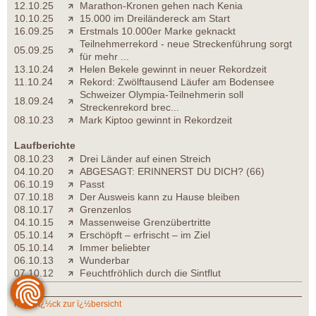
12.10.25
Marathon-Kronen gehen nach Kenia
10.10.25
15.000 im Dreiländereck am Start
16.09.25
Erstmals 10.000er Marke geknackt
Teilnehmerrekord - neue Streckenführung sorgt
05.09.25
für mehr ...
13.10.24
Helen Bekele gewinnt in neuer Rekordzeit
11.10.24
Rekord: Zwölftausend Läufer am Bodensee
Schweizer Olympia-Teilnehmerin soll
18.09.24
Streckenrekord brec...
08.10.23
Mark Kiptoo gewinnt in Rekordzeit
Laufberichte
08.10.23
Drei Länder auf einen Streich
04.10.20
ABGESAGT: ERINNERST DU DICH? (66)
06.10.19
Passt
07.10.18
Der Ausweis kann zu Hause bleiben
08.10.17
Grenzenlos
04.10.15
Massenweise Grenzübertritte
05.10.14
Erschöpft – erfrischt – im Ziel
05.10.14
Immer beliebter
06.10.13
Wunderbar
07.10.12
Feuchtfröhlich durch die Sintflut
zurï¿½ck zur ï¿½bersicht