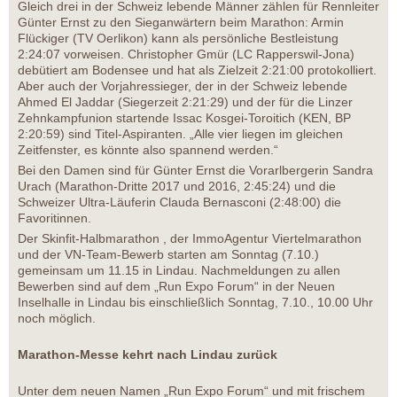
Gleich drei in der Schweiz lebende Männer zählen für Rennleiter
Günter Ernst zu den Sieganwärtern beim Marathon: Armin
Flückiger (TV Oerlikon) kann als persönliche Bestleistung
2:24:07 vorweisen. Christopher Gmür (LC Rapperswil-Jona)
debütiert am Bodensee und hat als Zielzeit 2:21:00 protokolliert.
Aber auch der Vorjahressieger, der in der Schweiz lebende
Ahmed El Jaddar (Siegerzeit 2:21:29) und der für die Linzer
Zehnkampfunion startende Issac Kosgei-Toroitich (KEN, BP
2:20:59) sind Titel-Aspiranten. „Alle vier liegen im gleichen
Zeitfenster, es könnte also spannend werden.“
Bei den Damen sind für Günter Ernst die Vorarlbergerin Sandra
Urach (Marathon-Dritte 2017 und 2016, 2:45:24) und die
Schweizer Ultra-Läuferin Clauda Bernasconi (2:48:00) die
Favoritinnen.
Der Skinfit-Halbmarathon , der ImmoAgentur Viertelmarathon
und der VN-Team-Bewerb starten am Sonntag (7.10.)
gemeinsam um 11.15 in Lindau. Nachmeldungen zu allen
Bewerben sind auf dem „Run Expo Forum“ in der Neuen
Inselhalle in Lindau bis einschließlich Sonntag, 7.10., 10.00 Uhr
noch möglich.
Marathon-Messe kehrt nach Lindau zurück
Unter dem neuen Namen „Run Expo Forum“ und mit frischem