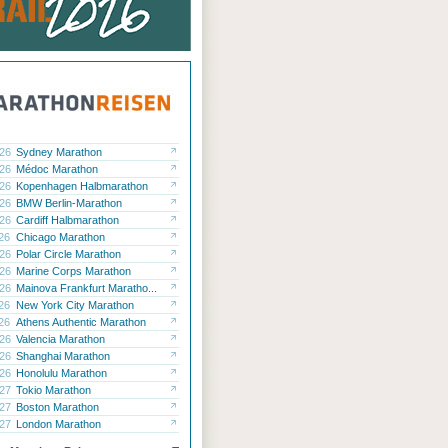
.26
Sydney Marathon
.26
Médoc Marathon
.26
Kopenhagen Halbmarathon
.26
BMW Berlin-Marathon
.26
Cardiff Halbmarathon
.26
Chicago Marathon
.26
Polar Circle Marathon
.26
Marine Corps Marathon
.26
Mainova Frankfurt Maratho...
.26
New York City Marathon
.26
Athens Authentic Marathon
.26
Valencia Marathon
.26
Shanghai Marathon
.26
Honolulu Marathon
.27
Tokio Marathon
.27
Boston Marathon
.27
London Marathon