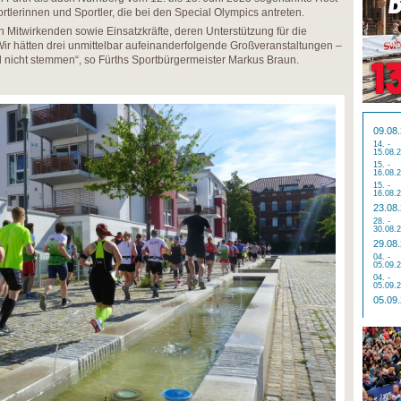
tlerinnen und Sportler, die bei den Special Olympics antreten.
ich Mitwirkenden sowie Einsatzkräfte, deren Unterstützung für die
„Wir hätten drei unmittelbar aufeinanderfolgende Großveranstaltungen –
 nicht stemmen“, so Fürths Sportbürgermeister Markus Braun.
09.08
14. -
15.08.
15. -
16.08.
15. -
16.08.
23.08
28. -
30.08.
29.08
04. -
05.09.
04. -
05.09.
05.09