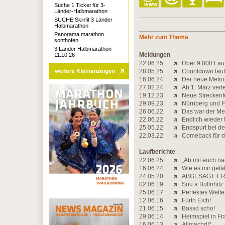
Suche 1 Ticket für 3-
Länder-Halbmarathon
SUCHE Skinfit 3 Länder
Halbmarathon
Panorama marathon
Mehr zum Thema
sonthofen
3 Länder Halbmarathon
Meldungen
11.10.26
22.06.25
Über 9 000 Lauf
28.05.25
Countdown läuf
16.06.24
Der neue Metrop
27.02.24
Ab 1. März ver
19.12.23
Neue Streckenfü
29.09.23
Nürnberg und F
26.06.22
Das war der Me
22.06.22
Endlich wieder 
25.05.22
Endspurt bei d
22.03.22
Comeback für 
Laufberichte
22.06.25
„Ab mit euch na
16.06.24
Wie es mir gefäl
24.05.20
ABGESAGT: ER
02.06.19
Sou a Bullnhitz
25.06.17
Perfektes Wette
12.06.16
Fürth Eich!
21.06.15
Bassd scho!
29.06.14
Heimspiel in F
16.06.13
Allmächd!*