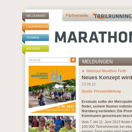
MELDUNGEN
LAUFBERICHTE
TERMINE
MAGAZIN
MELDUNGEN
Metropol Marathon Fürth
Neues Konzept wird
23.09.22
Quelle: Pressemitteilung
Erstmals sollte der Metropolm
findet, seinem Namen vollstä
Nürnberg verbinden. Die Premi
Kommunen gemeinsam beschlos
Vom 7. bis 11. Juni 2023 findet
100 000 Teilnehmende bei etwa 
wenige Tage später sind sowoh