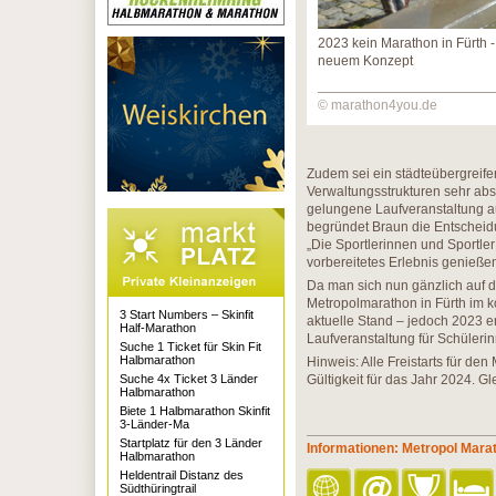
2023 kein Marathon in Fürth -
neuem Konzept
© marathon4you.de
Zudem sei ein städteübergreif
Verwaltungsstrukturen sehr absp
gelungene Laufveranstaltung au
begründet Braun die Entscheidu
„Die Sportlerinnen und Sportler
vorbereitetes Erlebnis genießen
Da man sich nun gänzlich auf 
Metropolmarathon in Fürth im
3 Start Numbers – Skinfit
aktuelle Stand – jedoch 2023 er
Half-Marathon
Laufveranstaltung für Schüleri
Suche 1 Ticket für Skin Fit
Halbmarathon
Hinweis: Alle Freistarts für de
Suche 4x Ticket 3 Länder
Gültigkeit für das Jahr 2024. G
Halbmarathon
Biete 1 Halbmarathon Skinfit
3-Länder-Ma
Startplatz für den 3 Länder
Informationen: Metropol Mara
Halbmarathon
Heldentrail Distanz des
Südthüringtrail