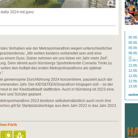
 dafür 2024 mit ganz
05.09
05.09
05.09
endes Vorhaben wie der Metropolmarathon wegen unterschiedlicher
racheintensiv. „Wir wollen bestens vorbereitet sein und eine
06.09
s einem Guss. Daher nehmen wir uns lieber ein Jahr mehr Zeit“,
10. -
12.09.
ng. Dem stimmt auch Nürnbergs Sportreferentin Cornelia Trinkl zu:
12.09
 sollen den Auftakt des ersten Metropolmarathons als optimal
12.09
.“
12.09
die gemeinsame Durchführung 2024 konzentriere, pausiert auch der
12.09
 kommenden Jahr. Der KIDS&TEENSmarathon hingegen soll – so der
13.09
neut in der Kleeblattstadt stattfinden. Auch in Nürnberg ist 2023 eine
nnen und Schüler geplant.
weite
n Metropolmarathon 2023 besitzen selbstverständlich auch noch ihre
leiches gilt für Startplatzüberträge aus dem Jahr 2022 in das Jahr 2023.
thon Fürth