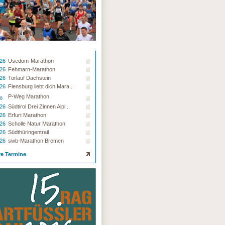
.26
Usedom-Marathon
.26
Fehmarn-Marathon
.26
Torlauf Dachstein
.26
Flensburg liebt dich Mara...
P-Weg Marathon
26
.26
Südtirol Drei Zinnen Alpi...
.26
Erfurt Marathon
.26
Scholle Natur Marathon
.26
Südthüringentrail
.26
swb-Marathon Bremen
re Termine