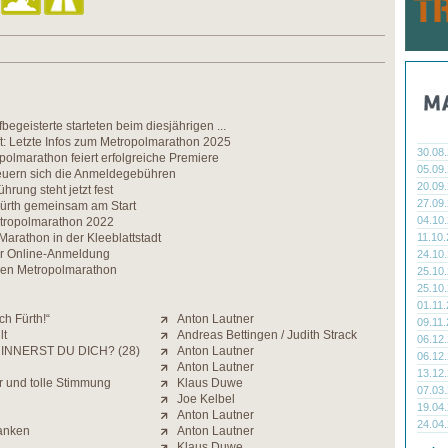
begeisterte starteten beim diesjährigen ...
t: Letzte Infos zum Metropolmarathon 2025
30.08
olmarathon feiert erfolgreiche Premiere
05.09
teuern sich die Anmeldegebühren
20.09
hrung steht jetzt fest
27.09
ürth gemeinsam am Start
04.10
tropolmarathon 2022
Marathon in der Kleeblattstadt
11.10
er Online-Anmeldung
24.10
den Metropolmarathon
25.10
25.10
01.11
ch Fürth!“
Anton Lautner
09.11
lt
Andreas Bettingen / Judith Strack
06.12
INNERST DU DICH? (28)
Anton Lautner
06.12
Anton Lautner
13.12
r und tolle Stimmung
Klaus Duwe
07.03
Joe Kelbel
19.04
Anton Lautner
24.04
ranken
Anton Lautner
Klaus Duwe