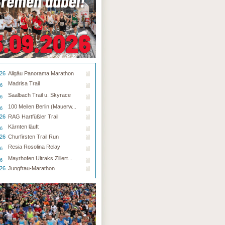
.26
Allgäu Panorama Marathon
Madrisa Trail
26
Saalbach Trail u. Skyrace
26
100 Meilen Berlin (Mauerw...
26
.26
RAG Hartfüßler Trail
Kärnten läuft
26
.26
Churfirsten Trail Run
Resia Rosolina Relay
26
Mayrhofen Ultraks Zillert...
26
.26
Jungfrau-Marathon