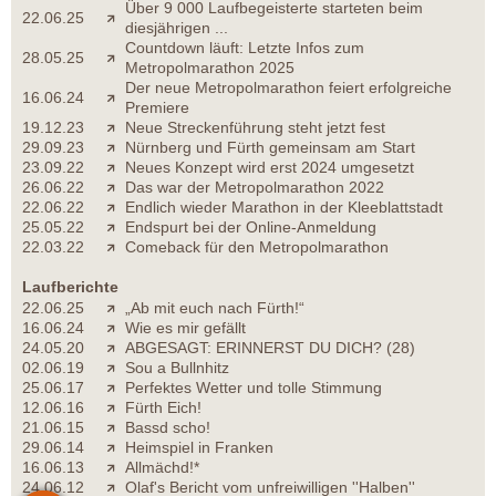
Über 9 000 Laufbegeisterte starteten beim
22.06.25
diesjährigen ...
Countdown läuft: Letzte Infos zum
28.05.25
Metropolmarathon 2025
Der neue Metropolmarathon feiert erfolgreiche
16.06.24
Premiere
19.12.23
Neue Streckenführung steht jetzt fest
29.09.23
Nürnberg und Fürth gemeinsam am Start
23.09.22
Neues Konzept wird erst 2024 umgesetzt
26.06.22
Das war der Metropolmarathon 2022
22.06.22
Endlich wieder Marathon in der Kleeblattstadt
25.05.22
Endspurt bei der Online-Anmeldung
22.03.22
Comeback für den Metropolmarathon
Laufberichte
22.06.25
„Ab mit euch nach Fürth!“
16.06.24
Wie es mir gefällt
24.05.20
ABGESAGT: ERINNERST DU DICH? (28)
02.06.19
Sou a Bullnhitz
25.06.17
Perfektes Wetter und tolle Stimmung
12.06.16
Fürth Eich!
21.06.15
Bassd scho!
29.06.14
Heimspiel in Franken
16.06.13
Allmächd!*
24.06.12
Olaf's Bericht vom unfreiwilligen ''Halben''