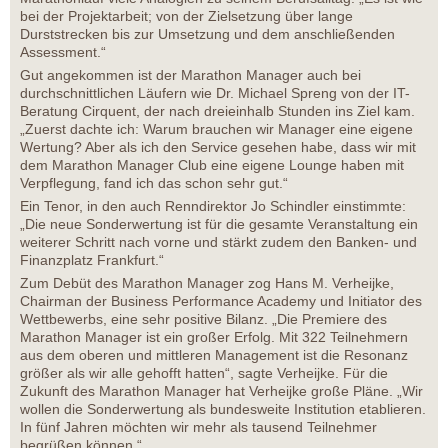
bei der Projektarbeit; von der Zielsetzung über lange
Durststrecken bis zur Umsetzung und dem anschließenden
Assessment.“
Gut angekommen ist der Marathon Manager auch bei
durchschnittlichen Läufern wie Dr. Michael Spreng von der IT-
Beratung Cirquent, der nach dreieinhalb Stunden ins Ziel kam.
„Zuerst dachte ich: Warum brauchen wir Manager eine eigene
Wertung? Aber als ich den Service gesehen habe, dass wir mit
dem Marathon Manager Club eine eigene Lounge haben mit
Verpflegung, fand ich das schon sehr gut.“
Ein Tenor, in den auch Renndirektor Jo Schindler einstimmte:
„Die neue Sonderwertung ist für die gesamte Veranstaltung ein
weiterer Schritt nach vorne und stärkt zudem den Banken- und
Finanzplatz Frankfurt.“
Zum Debüt des Marathon Manager zog Hans M. Verheijke,
Chairman der Business Performance Academy und Initiator des
Wettbewerbs, eine sehr positive Bilanz. „Die Premiere des
Marathon Manager ist ein großer Erfolg. Mit 322 Teilnehmern
aus dem oberen und mittleren Management ist die Resonanz
größer als wir alle gehofft hatten“, sagte Verheijke. Für die
Zukunft des Marathon Manager hat Verheijke große Pläne. „Wir
wollen die Sonderwertung als bundesweite Institution etablieren.
In fünf Jahren möchten wir mehr als tausend Teilnehmer
begrüßen können.“