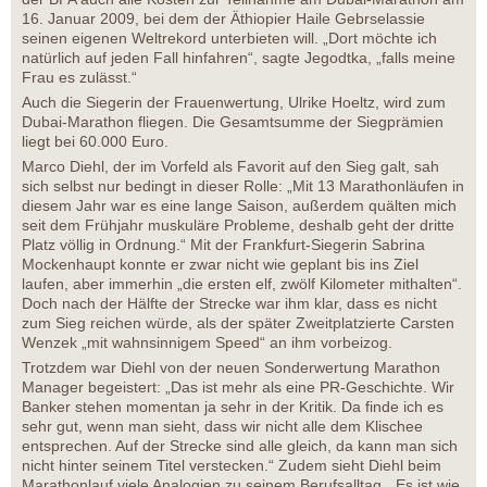
16. Januar 2009, bei dem der Äthiopier Haile Gebrselassie
seinen eigenen Weltrekord unterbieten will. „Dort möchte ich
natürlich auf jeden Fall hinfahren“, sagte Jegodtka, „falls meine
Frau es zulässt.“
Auch die Siegerin der Frauenwertung, Ulrike Hoeltz, wird zum
Dubai-Marathon fliegen. Die Gesamtsumme der Siegprämien
liegt bei 60.000 Euro.
Marco Diehl, der im Vorfeld als Favorit auf den Sieg galt, sah
sich selbst nur bedingt in dieser Rolle: „Mit 13 Marathonläufen in
diesem Jahr war es eine lange Saison, außerdem quälten mich
seit dem Frühjahr muskuläre Probleme, deshalb geht der dritte
Platz völlig in Ordnung.“ Mit der Frankfurt-Siegerin Sabrina
Mockenhaupt konnte er zwar nicht wie geplant bis ins Ziel
laufen, aber immerhin „die ersten elf, zwölf Kilometer mithalten“.
Doch nach der Hälfte der Strecke war ihm klar, dass es nicht
zum Sieg reichen würde, als der später Zweitplatzierte Carsten
Wenzek „mit wahnsinnigem Speed“ an ihm vorbeizog.
Trotzdem war Diehl von der neuen Sonderwertung Marathon
Manager begeistert: „Das ist mehr als eine PR-Geschichte. Wir
Banker stehen momentan ja sehr in der Kritik. Da finde ich es
sehr gut, wenn man sieht, dass wir nicht alle dem Klischee
entsprechen. Auf der Strecke sind alle gleich, da kann man sich
nicht hinter seinem Titel verstecken.“ Zudem sieht Diehl beim
Marathonlauf viele Analogien zu seinem Berufsalltag. „Es ist wie