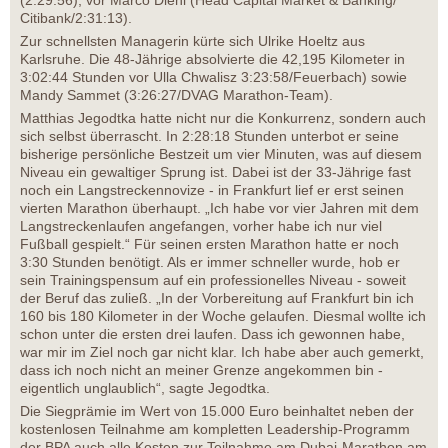
(2:29:56), vor Marco Diehl (Head Capital Market & Banking/
Citibank/2:31:13).
Zur schnellsten Managerin kürte sich Ulrike Hoeltz aus
Karlsruhe. Die 48-Jährige absolvierte die 42,195 Kilometer in
3:02:44 Stunden vor Ulla Chwalisz 3:23:58/Feuerbach) sowie
Mandy Sammet (3:26:27/DVAG Marathon-Team).
Matthias Jegodtka hatte nicht nur die Konkurrenz, sondern auch
sich selbst überrascht. In 2:28:18 Stunden unterbot er seine
bisherige persönliche Bestzeit um vier Minuten, was auf diesem
Niveau ein gewaltiger Sprung ist. Dabei ist der 33-Jährige fast
noch ein Langstreckennovize - in Frankfurt lief er erst seinen
vierten Marathon überhaupt. „Ich habe vor vier Jahren mit dem
Langstreckenlaufen angefangen, vorher habe ich nur viel
Fußball gespielt.“ Für seinen ersten Marathon hatte er noch
3:30 Stunden benötigt. Als er immer schneller wurde, hob er
sein Trainingspensum auf ein professionelles Niveau - soweit
der Beruf das zuließ. „In der Vorbereitung auf Frankfurt bin ich
160 bis 180 Kilometer in der Woche gelaufen. Diesmal wollte ich
schon unter die ersten drei laufen. Dass ich gewonnen habe,
war mir im Ziel noch gar nicht klar. Ich habe aber auch gemerkt,
dass ich noch nicht an meiner Grenze angekommen bin -
eigentlich unglaublich“, sagte Jegodtka.
Die Siegprämie im Wert von 15.000 Euro beinhaltet neben der
kostenlosen Teilnahme am kompletten Leadership-Programm
der BPA auch alle Kosten zur Teilnahme am Dubai-Marathon am