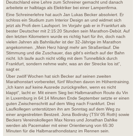
Deutschland eine Lehre zum Schreiner gemacht und danach
arbeitete er halbtags als Elektriker bei einer Lampenfirma.
Eine Schreinerlehre hat auch Jan Lukas Becker absolviert. Er
schloss ein Studium zum Interior Design an und widmet sich
jetzt als Profi dem Laufsport. Im Vorjahr gab er in Frankfurt als
bester Deutscher mit 2:15:20 Stunden sein Marathon-Debüt. Auf
den letzten Kilometern wurde es richtig hart für ihn, doch nach
vielen Jahren als Bahnläufer ist der 32-Jährige im Marathon
angekommen. „Mein Herz hängt mehr am Straßenlauf. Die
Stimmung und die Zuschauer, das gibt’s einfach auf der Bahn
nicht. Ich laufe auch nicht völlig mit dem Tunnelblick durch
Frankfurt, sondern nehme wahr, was an der Strecke los ist“,
sagt er.
Über zwölf Wochen hat sich Becker auf seinen zweiten
Marathonstart vorbereitet, fünf Wochen davon im Höhentraining.
„Ich kann auf keine Ausrede zurückgreifen, wenn es nicht
klappt“, lacht er. Mit einem Sieg bei Halbmarathon Route du Vin
in Luxemburg in 64:14 Minuten Ende September setzte er einen
guten Zwischenschritt auf dem Weg nach Frankfurt. Drei
Laufkollegen unterstützen ihn am Sonntag auf dem Weg zu
einer angestrebten Bestzeit. Jona Bodirsky (TSV 05 Roth) sowie
Beckers Vereinskollegen Max Nores und Jonathan Dahlke
werden als Pacemaker mit einer Orientierung von 65:30
Minuten für die Halbmarathondistanz im Rennen sein.