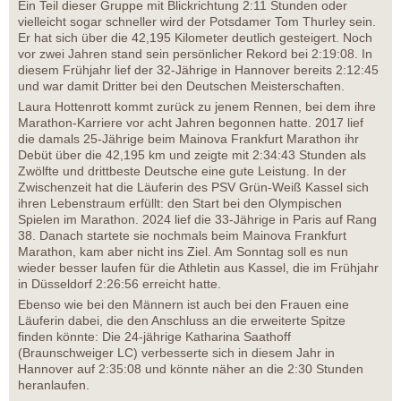
Ein Teil dieser Gruppe mit Blickrichtung 2:11 Stunden oder
vielleicht sogar schneller wird der Potsdamer Tom Thurley sein.
Er hat sich über die 42,195 Kilometer deutlich gesteigert. Noch
vor zwei Jahren stand sein persönlicher Rekord bei 2:19:08. In
diesem Frühjahr lief der 32-Jährige in Hannover bereits 2:12:45
und war damit Dritter bei den Deutschen Meisterschaften.
Laura Hottenrott kommt zurück zu jenem Rennen, bei dem ihre
Marathon-Karriere vor acht Jahren begonnen hatte. 2017 lief
die damals 25-Jährige beim Mainova Frankfurt Marathon ihr
Debüt über die 42,195 km und zeigte mit 2:34:43 Stunden als
Zwölfte und drittbeste Deutsche eine gute Leistung. In der
Zwischenzeit hat die Läuferin des PSV Grün-Weiß Kassel sich
ihren Lebenstraum erfüllt: den Start bei den Olympischen
Spielen im Marathon. 2024 lief die 33-Jährige in Paris auf Rang
38. Danach startete sie nochmals beim Mainova Frankfurt
Marathon, kam aber nicht ins Ziel. Am Sonntag soll es nun
wieder besser laufen für die Athletin aus Kassel, die im Frühjahr
in Düsseldorf 2:26:56 erreicht hatte.
Ebenso wie bei den Männern ist auch bei den Frauen eine
Läuferin dabei, die den Anschluss an die erweiterte Spitze
finden könnte: Die 24-jährige Katharina Saathoff
(Braunschweiger LC) verbesserte sich in diesem Jahr in
Hannover auf 2:35:08 und könnte näher an die 2:30 Stunden
heranlaufen.