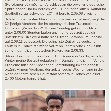
Lukas Becker (TSV Bayer 04 Leverkusen) und Tom Thurley
(Potsdamer LC) möchten Anschluss an die erweiterte deutsche
Spitze finden und im Bereich von 2:11 Stunden laufen. Katharina
Saathoff (Braunschweiger LC) hat bereits 2:35:08 erreicht.
„Ich bin in der besten Marathon-Form meines Lebens“, sagt der
32-jährige Abraham, der im oberbayerischen Traunstein zu
Hause ist. „Wenn das Wetter am Sonntag gut ist, möchte ich
unter 2:08:00 Stunden laufen und meine Bestzeit deutlich
unterbieten.“ In Sevilla hatte sich Filimon Abraham im Februar
auf 2:08:11 verbessert. Die schnellste Zeit eines deutschen
Läufers in Frankfurt erzielte vor zehn Jahren Arne Gabius mit
seinem damaligen deutschen Rekord von 2:08:33.
„Meine Form ist besser als vor dem Rennen in Sevilla, wo ich im
Winter meine Bestzeit gelaufen bin. Damals hatte ich im Vorfeld
Probleme mit einer Knochenhautentzündung im Schienbein“,
erzählt Filimon Abraham, der zuletzt sechs Wochen lang in der
Nähe der eritreischen Hauptstadt Asmara in Höhen von rund
2.400 Metern trainiert hat.