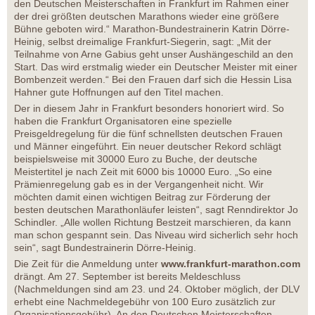
den Deutschen Meisterschaften in Frankfurt im Rahmen einer
der drei größten deutschen Marathons wieder eine größere
Bühne geboten wird.“ Marathon-Bundestrainerin Katrin Dörre-
Heinig, selbst dreimalige Frankfurt-Siegerin, sagt: „Mit der
Teilnahme von Arne Gabius geht unser Aushängeschild an den
Start. Das wird erstmalig wieder ein Deutscher Meister mit einer
Bombenzeit werden.“ Bei den Frauen darf sich die Hessin Lisa
Hahner gute Hoffnungen auf den Titel machen.
Der in diesem Jahr in Frankfurt besonders honoriert wird. So
haben die Frankfurt Organisatoren eine spezielle
Preisgeldregelung für die fünf schnellsten deutschen Frauen
und Männer eingeführt. Ein neuer deutscher Rekord schlägt
beispielsweise mit 30000 Euro zu Buche, der deutsche
Meistertitel je nach Zeit mit 6000 bis 10000 Euro. „So eine
Prämienregelung gab es in der Vergangenheit nicht. Wir
möchten damit einen wichtigen Beitrag zur Förderung der
besten deutschen Marathonläufer leisten“, sagt Renndirektor Jo
Schindler. „Alle wollen Richtung Bestzeit marschieren, da kann
man schon gespannt sein. Das Niveau wird sicherlich sehr hoch
sein“, sagt Bundestrainerin Dörre-Heinig.
Die Zeit für die Anmeldung unter
www.frankfurt-marathon.com
drängt. Am 27. September ist bereits Meldeschluss
(Nachmeldungen sind am 23. und 24. Oktober möglich, der DLV
erhebt eine Nachmeldegebühr von 100 Euro zusätzlich zur
Organisationsgebühr). An den Deutschen Meisterschaften