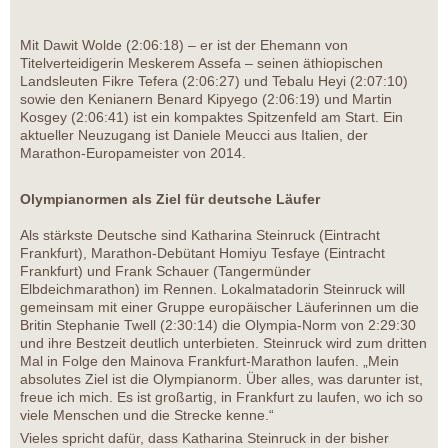
Mit Dawit Wolde (2:06:18) – er ist der Ehemann von
Titelverteidigerin Meskerem Assefa – seinen äthiopischen
Landsleuten Fikre Tefera (2:06:27) und Tebalu Heyi (2:07:10)
sowie den Kenianern Benard Kipyego (2:06:19) und Martin
Kosgey (2:06:41) ist ein kompaktes Spitzenfeld am Start. Ein
aktueller Neuzugang ist Daniele Meucci aus Italien, der
Marathon-Europameister von 2014.
Olympianormen als Ziel für deutsche Läufer
Als stärkste Deutsche sind Katharina Steinruck (Eintracht
Frankfurt), Marathon-Debütant Homiyu Tesfaye (Eintracht
Frankfurt) und Frank Schauer (Tangermünder
Elbdeichmarathon) im Rennen. Lokalmatadorin Steinruck will
gemeinsam mit einer Gruppe europäischer Läuferinnen um die
Britin Stephanie Twell (2:30:14) die Olympia-Norm von 2:29:30
und ihre Bestzeit deutlich unterbieten. Steinruck wird zum dritten
Mal in Folge den Mainova Frankfurt-Marathon laufen. „Mein
absolutes Ziel ist die Olympianorm. Über alles, was darunter ist,
freue ich mich. Es ist großartig, in Frankfurt zu laufen, wo ich so
viele Menschen und die Strecke kenne.“
Vieles spricht dafür, dass Katharina Steinruck in der bisher