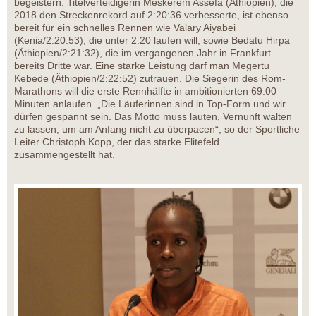
begeistern. Titelverteidigerin Meskerem Assefa (Äthiopien), die
2018 den Streckenrekord auf 2:20:36 verbesserte, ist ebenso
bereit für ein schnelles Rennen wie Valary Aiyabei
(Kenia/2:20:53), die unter 2:20 laufen will, sowie Bedatu Hirpa
(Äthiopien/2:21:32), die im vergangenen Jahr in Frankfurt
bereits Dritte war. Eine starke Leistung darf man Megertu
Kebede (Äthiopien/2:22:52) zutrauen. Die Siegerin des Rom-
Marathons will die erste Rennhälfte in ambitionierten 69:00
Minuten anlaufen. „Die Läuferinnen sind in Top-Form und wir
dürfen gespannt sein. Das Motto muss lauten, Vernunft walten
zu lassen, um am Anfang nicht zu überpacen“, so der Sportliche
Leiter Christoph Kopp, der das starke Elitefeld
zusammengestellt hat.