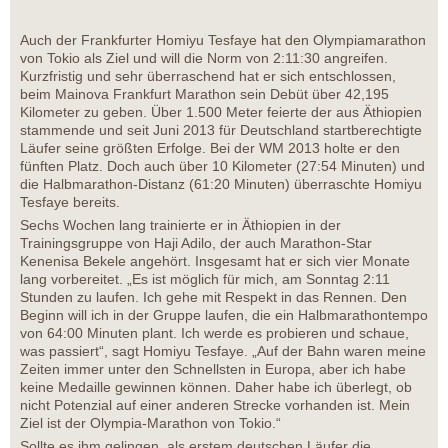
Auch der Frankfurter Homiyu Tesfaye hat den Olympiamarathon
von Tokio als Ziel und will die Norm von 2:11:30 angreifen.
Kurzfristig und sehr überraschend hat er sich entschlossen,
beim Mainova Frankfurt Marathon sein Debüt über 42,195
Kilometer zu geben. Über 1.500 Meter feierte der aus Äthiopien
stammende und seit Juni 2013 für Deutschland startberechtigte
Läufer seine größten Erfolge. Bei der WM 2013 holte er den
fünften Platz. Doch auch über 10 Kilometer (27:54 Minuten) und
die Halbmarathon-Distanz (61:20 Minuten) überraschte Homiyu
Tesfaye bereits.
Sechs Wochen lang trainierte er in Äthiopien in der
Trainingsgruppe von Haji Adilo, der auch Marathon-Star
Kenenisa Bekele angehört. Insgesamt hat er sich vier Monate
lang vorbereitet. „Es ist möglich für mich, am Sonntag 2:11
Stunden zu laufen. Ich gehe mit Respekt in das Rennen. Den
Beginn will ich in der Gruppe laufen, die ein Halbmarathontempo
von 64:00 Minuten plant. Ich werde es probieren und schaue,
was passiert“, sagt Homiyu Tesfaye. „Auf der Bahn waren meine
Zeiten immer unter den Schnellsten in Europa, aber ich habe
keine Medaille gewinnen können. Daher habe ich überlegt, ob
nicht Potenzial auf einer anderen Strecke vorhanden ist. Mein
Ziel ist der Olympia-Marathon von Tokio.“
Sollte es ihm gelingen, als erstem deutschen Läufer die