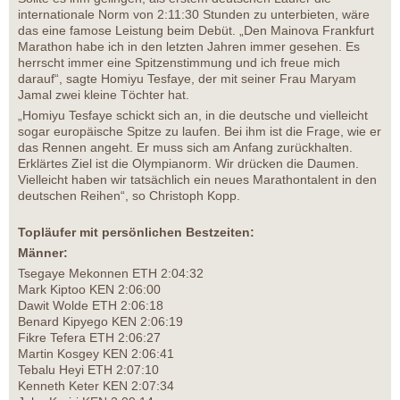
internationale Norm von 2:11:30 Stunden zu unterbieten, wäre
das eine famose Leistung beim Debüt. „Den Mainova Frankfurt
Marathon habe ich in den letzten Jahren immer gesehen. Es
herrscht immer eine Spitzenstimmung und ich freue mich
darauf“, sagte Homiyu Tesfaye, der mit seiner Frau Maryam
Jamal zwei kleine Töchter hat.
„Homiyu Tesfaye schickt sich an, in die deutsche und vielleicht
sogar europäische Spitze zu laufen. Bei ihm ist die Frage, wie er
das Rennen angeht. Er muss sich am Anfang zurückhalten.
Erklärtes Ziel ist die Olympianorm. Wir drücken die Daumen.
Vielleicht haben wir tatsächlich ein neues Marathontalent in den
deutschen Reihen“, so Christoph Kopp.
Topläufer mit persönlichen Bestzeiten:
Männer:
Tsegaye Mekonnen ETH 2:04:32
Mark Kiptoo KEN 2:06:00
Dawit Wolde ETH 2:06:18
Benard Kipyego KEN 2:06:19
Fikre Tefera ETH 2:06:27
Martin Kosgey KEN 2:06:41
Tebalu Heyi ETH 2:07:10
Kenneth Keter KEN 2:07:34