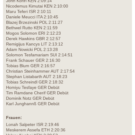
John Koriri KEN 2:09:14
Nicodemus Kimutai KEN 2:10:00
Maru Teferi ISR 2:10:11
Daniele Meucci ITA 2:10:45
Blazej Brzezinski POL 2:11:27
Bethwel Rutto KEN 2:11:59
Mogos Solomon ERI 2:12:23
Derek Hawkins GBR 2:12:57
Remigijus Kancys LIT 2:13:12
Adam Nowicki POL 2:13:28
Solomon Tesfamariam SUI 2:14:51
Frank Schauer GER 2:16:30
Tobias Blum GER 2:16:57
Christian Steinhammer AUT 2:17:54
Stephan Listabarth AUT 2:18:23
Tobias Schreindl GER 2:18:32
Homiyu Tesfaye GER Debüt
Tim Ramdane Cherif GER Debüt
Dominik Notz GER Debüt
Karl Junghannß GER Debüt
Frauen:
Lonah Salpeter ISR 2:19:46
Meskerem Assefa ETH 2:20:36