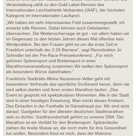
Veranstaltung zählt zu den Gold Label-Rennen des
Internationalen Leichtathletik-Verbandes (IAAF), der höchsten
Kategorie im internationalen Laufsport.
„Wir haben ein sehr interessantes Feld zusammengestellt, ich
erwarte tolle Rennen. Dabei können auch Debütanten
überraschen. Die Wettervorhersage ist gut - vor allem haben wir
im Gegensatz zu den letzten Jahren dieses Mal offenbar kein
Windproblem. Bei den Frauen geht es um die erste Zeit in
Frankfurt unterhalb der 2:20-Barriere“, sagt Renndirektor Jo
Schindler bei der Pre-Race-Pressekonferenz. „Für mich
gehören Spitzensport und Breitensport in einer
Marathonveranstaltung zusammen Wir wollen den Spitzensport
als besondere Würze dabeihaben.“
Frankfurts Stadträtin Albina Nazarenus-Vetter geht mit
besonderer Vorfreude das sportliche Großevent heran, denn sie
wird selbst starten und ihren ersten Marathon laufen: „Das
Event ist gespickt mit spektakulären Momenten. Alle in der Stadt
sind in einer freudigen Erwartung. Man merkt dieses Knistern.
Das Einlaufen in der Festhalle ist Gänsehaupt pur. Wir sind stolz
darauf, Gastgeber für den ältesten deutschen Stadtmarathon
sein zu dürfen. Gastfreundschaft gehört zu unserer DNA. Der
Marathon ist ein Vorbild für den Breitensport. Spitzenläufer
ziehen die breite Masse an, die noch mehr für ihre Gesundheit
tun wollen. Besonders freut es mich, dass der Mainova