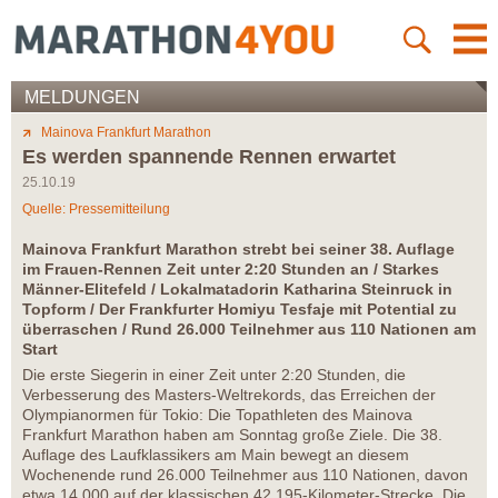
MELDUNGEN
Mainova Frankfurt Marathon
Es werden spannende Rennen erwartet
25.10.19
Quelle: Pressemitteilung
Mainova Frankfurt Marathon strebt bei seiner 38. Auflage
im Frauen-Rennen Zeit unter 2:20 Stunden an / Starkes
Männer-Elitefeld / Lokalmatadorin Katharina Steinruck in
Topform / Der Frankfurter Homiyu Tesfaje mit Potential zu
überraschen / Rund 26.000 Teilnehmer aus 110 Nationen am
Start
Die erste Siegerin in einer Zeit unter 2:20 Stunden, die
Verbesserung des Masters-Weltrekords, das Erreichen der
Olympianormen für Tokio: Die Topathleten des Mainova
Frankfurt Marathon haben am Sonntag große Ziele. Die 38.
Auflage des Laufklassikers am Main bewegt an diesem
Wochenende rund 26.000 Teilnehmer aus 110 Nationen, davon
etwa 14.000 auf der klassischen 42,195-Kilometer-Strecke. Die