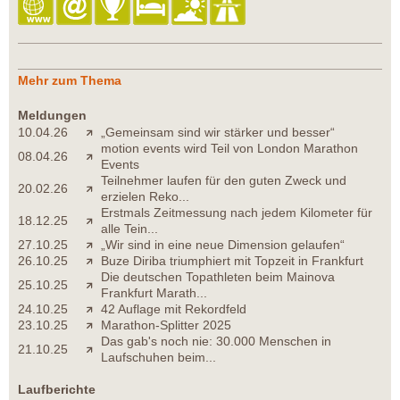
Mehr zum Thema
Meldungen
10.04.26
„Gemeinsam sind wir stärker und besser“
motion events wird Teil von London Marathon
08.04.26
Events
Teilnehmer laufen für den guten Zweck und
20.02.26
erzielen Reko...
Erstmals Zeitmessung nach jedem Kilometer für
18.12.25
alle Tein...
27.10.25
„Wir sind in eine neue Dimension gelaufen“
26.10.25
Buze Diriba triumphiert mit Topzeit in Frankfurt
Die deutschen Topathleten beim Mainova
25.10.25
Frankfurt Marath...
24.10.25
42 Auflage mit Rekordfeld
23.10.25
Marathon-Splitter 2025
Das gab's noch nie: 30.000 Menschen in
21.10.25
Laufschuhen beim...
Laufberichte