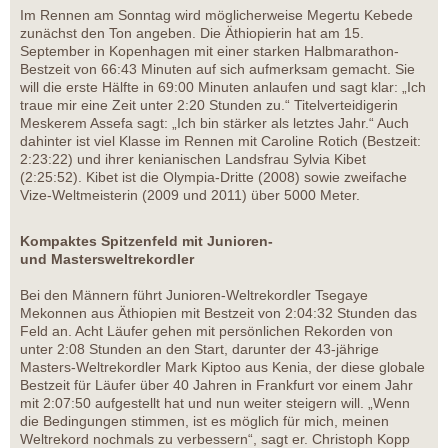
Im Rennen am Sonntag wird möglicherweise Megertu Kebede
zunächst den Ton angeben. Die Äthiopierin hat am 15.
September in Kopenhagen mit einer starken Halbmarathon-
Bestzeit von 66:43 Minuten auf sich aufmerksam gemacht. Sie
will die erste Hälfte in 69:00 Minuten anlaufen und sagt klar: „Ich
traue mir eine Zeit unter 2:20 Stunden zu.“ Titelverteidigerin
Meskerem Assefa sagt: „Ich bin stärker als letztes Jahr.“ Auch
dahinter ist viel Klasse im Rennen mit Caroline Rotich (Bestzeit:
2:23:22) und ihrer kenianischen Landsfrau Sylvia Kibet
(2:25:52). Kibet ist die Olympia-Dritte (2008) sowie zweifache
Vize-Weltmeisterin (2009 und 2011) über 5000 Meter.
Kompaktes Spitzenfeld mit Junioren-
und Mastersweltrekordler
Bei den Männern führt Junioren-Weltrekordler Tsegaye
Mekonnen aus Äthiopien mit Bestzeit von 2:04:32 Stunden das
Feld an. Acht Läufer gehen mit persönlichen Rekorden von
unter 2:08 Stunden an den Start, darunter der 43-jährige
Masters-Weltrekordler Mark Kiptoo aus Kenia, der diese globale
Bestzeit für Läufer über 40 Jahren in Frankfurt vor einem Jahr
mit 2:07:50 aufgestellt hat und nun weiter steigern will. „Wenn
die Bedingungen stimmen, ist es möglich für mich, meinen
Weltrekord nochmals zu verbessern“, sagt er. Christoph Kopp