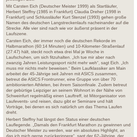
Mit Carsten Eich (Deutscher Meister 1999) als Startläufer,
Herbert Steffny (1985 in Frankfurt) Claudia Dreher (1998 in
Frankfurt) und Schlussläufer Kurt Stenzel (1993) gehen große
Namen des deutschen Langstreckenlaufs nacheinander auf die
Strecke. Alle vier sind nach wie vor äußerst präsent in der
Laufszene.
Carsten Eich, der immer noch die deutschen Rekorde im
Halbmarathon (60:14 Minuten) und 10-Kilometer-Straßenlauf
(27:47) hält, steckt noch etwa drei Mal je Woche in
Laufschuhen, um sich fitzuhalten. „Ich tue mir aber nach
zwanzig Jahren Leistungssport nicht mehr weh“, sagt Eich. „Ich
muss mir nichts mehr beweisen.“ Beim Laufklassiker am Main
arbeitet der 45-Jährige seit Jahren mit ASICS zusammen,
betreut die ASICS Frontrunner, eine Gruppe von über 70
ambitionierten Athleten, bei ihrem Saisonfinale. Zudem betreut
der gebürtige Leipziger an seinem Wohnort in der Nähe von
Schweinfurt regelmäßig einen Lauftreff, ist Mitorganisator von
Laufevents- und reisen, dazu gibt er Seminare und hält
Vorträge, bei denen es sich natürlich um das Thema Laufen
dreht.
Herbert Steffny hat längst den Status einer deutschen
Lauflegende. „Damals den Frankfurt Marathon zu gewinnen und
Deutscher Meister zu werden, war ein absolutes Highlight, an
das ich mich gerne zurückerinnere“, sagt der 62-Jährige, der