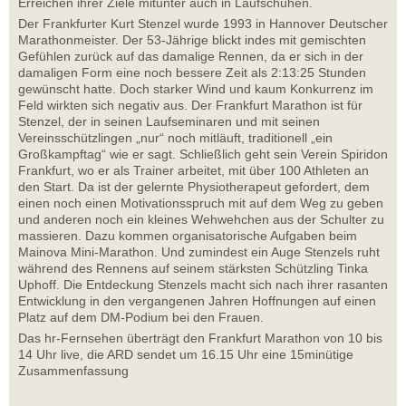
Erreichen ihrer Ziele mitunter auch in Laufschuhen.
Der Frankfurter Kurt Stenzel wurde 1993 in Hannover Deutscher
Marathonmeister. Der 53-Jährige blickt indes mit gemischten
Gefühlen zurück auf das damalige Rennen, da er sich in der
damaligen Form eine noch bessere Zeit als 2:13:25 Stunden
gewünscht hatte. Doch starker Wind und kaum Konkurrenz im
Feld wirkten sich negativ aus. Der Frankfurt Marathon ist für
Stenzel, der in seinen Laufseminaren und mit seinen
Vereinsschützlingen „nur“ noch mitläuft, traditionell „ein
Großkampftag“ wie er sagt. Schließlich geht sein Verein Spiridon
Frankfurt, wo er als Trainer arbeitet, mit über 100 Athleten an
den Start. Da ist der gelernte Physiotherapeut gefordert, dem
einen noch einen Motivationsspruch mit auf dem Weg zu geben
und anderen noch ein kleines Wehwehchen aus der Schulter zu
massieren. Dazu kommen organisatorische Aufgaben beim
Mainova Mini-Marathon. Und zumindest ein Auge Stenzels ruht
während des Rennens auf seinem stärksten Schützling Tinka
Uphoff. Die Entdeckung Stenzels macht sich nach ihrer rasanten
Entwicklung in den vergangenen Jahren Hoffnungen auf einen
Platz auf dem DM-Podium bei den Frauen.
Das hr-Fernsehen überträgt den Frankfurt Marathon von 10 bis
14 Uhr live, die ARD sendet um 16.15 Uhr eine 15minütige
Zusammenfassung