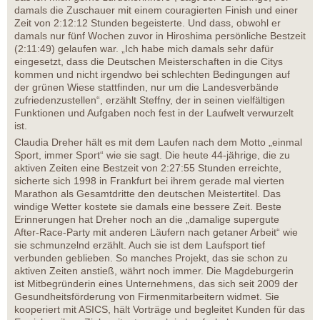
damals die Zuschauer mit einem couragierten Finish und einer
Zeit von 2:12:12 Stunden begeisterte. Und dass, obwohl er
damals nur fünf Wochen zuvor in Hiroshima persönliche Bestzeit
(2:11:49) gelaufen war. „Ich habe mich damals sehr dafür
eingesetzt, dass die Deutschen Meisterschaften in die Citys
kommen und nicht irgendwo bei schlechten Bedingungen auf
der grünen Wiese stattfinden, nur um die Landesverbände
zufriedenzustellen“, erzählt Steffny, der in seinen vielfältigen
Funktionen und Aufgaben noch fest in der Laufwelt verwurzelt
ist.
Claudia Dreher hält es mit dem Laufen nach dem Motto „einmal
Sport, immer Sport“ wie sie sagt. Die heute 44-jährige, die zu
aktiven Zeiten eine Bestzeit von 2:27:55 Stunden erreichte,
sicherte sich 1998 in Frankfurt bei ihrem gerade mal vierten
Marathon als Gesamtdritte den deutschen Meistertitel. Das
windige Wetter kostete sie damals eine bessere Zeit. Beste
Erinnerungen hat Dreher noch an die „damalige supergute
After-Race-Party mit anderen Läufern nach getaner Arbeit“ wie
sie schmunzelnd erzählt. Auch sie ist dem Laufsport tief
verbunden geblieben. So manches Projekt, das sie schon zu
aktiven Zeiten anstieß, währt noch immer. Die Magdeburgerin
ist Mitbegründerin eines Unternehmens, das sich seit 2009 der
Gesundheitsförderung von Firmenmitarbeitern widmet. Sie
kooperiert mit ASICS, hält Vorträge und begleitet Kunden für das