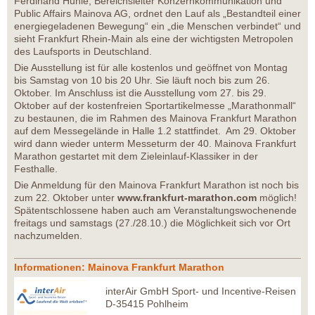
Ferdinand Huhle, Bereichsleiter Konzernkommunikation und
Public Affairs Mainova AG, ordnet den Lauf als „Bestandteil einer
energiegeladenen Bewegung“ ein „die Menschen verbindet“ und
sieht Frankfurt Rhein-Main als eine der wichtigsten Metropolen
des Laufsports in Deutschland.
Die Ausstellung ist für alle kostenlos und geöffnet von Montag
bis Samstag von 10 bis 20 Uhr. Sie läuft noch bis zum 26.
Oktober. Im Anschluss ist die Ausstellung vom 27. bis 29.
Oktober auf der kostenfreien Sportartikelmesse „Marathonmall“
zu bestaunen, die im Rahmen des Mainova Frankfurt Marathon
auf dem Messegelände in Halle 1.2 stattfindet. Am 29. Oktober
wird dann wieder unterm Messeturm der 40. Mainova Frankfurt
Marathon gestartet mit dem Zieleinlauf-Klassiker in der
Festhalle.
Die Anmeldung für den Mainova Frankfurt Marathon ist noch bis
zum 22. Oktober unter
www.frankfurt-marathon.com
möglich!
Spätentschlossene haben auch am Veranstaltungswochenende
freitags und samstags (27./28.10.) die Möglichkeit sich vor Ort
nachzumelden.
Informationen: Mainova Frankfurt Marathon
interAir GmbH Sport- und Incentive-Reisen
D-35415 Pohlheim