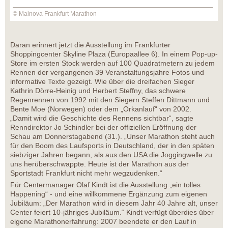
© Mainova Frankfurt Marathon
Daran erinnert jetzt die Ausstellung im Frankfurter
Shoppingcenter Skyline Plaza (Europaallee 6). In einem Pop-up-
Store im ersten Stock werden auf 100 Quadratmetern zu jedem
Rennen der vergangenen 39 Veranstaltungsjahre Fotos und
informative Texte gezeigt. Wie über die dreifachen Sieger
Kathrin Dörre-Heinig und Herbert Steffny, das schwere
Regenrennen von 1992 mit den Siegern Steffen Dittmann und
Bente Moe (Norwegen) oder dem „Orkanlauf“ von 2002.
„Damit wird die Geschichte des Rennens sichtbar“, sagte
Renndirektor Jo Schindler bei der offiziellen Eröffnung der
Schau am Donnerstagabend (31.). „Unser Marathon steht auch
für den Boom des Laufsports in Deutschland, der in den späten
siebziger Jahren begann, als aus den USA die Joggingwelle zu
uns herüberschwappte. Heute ist der Marathon aus der
Sportstadt Frankfurt nicht mehr wegzudenken.“
Für Centermanager Olaf Kindt ist die Ausstellung „ein tolles
Happening“ - und eine willkommene Ergänzung zum eigenen
Jubiläum: „Der Marathon wird in diesem Jahr 40 Jahre alt, unser
Center feiert 10-jähriges Jubiläum.“ Kindt verfügt überdies über
eigene Marathonerfahrung: 2007 beendete er den Lauf in